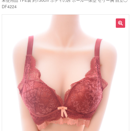
未使用品 TPE製 約130cm ボディのみ ホール一体型 ゼリー胸 自立◯
DF4224
ご利用ガイド
サ
ラブドール買取・処分
🔍
ブ
メ
無料引き取り
ニ
ュ
よくあるご質問
ー
を
お問い合わせ
展
開