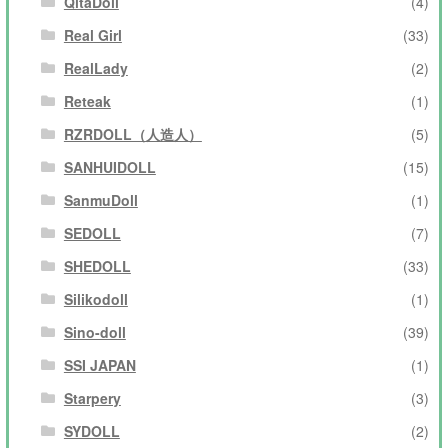
QitaDoll
(4)
Real Girl
(33)
RealLady
(2)
Reteak
(1)
RZRDOLL（人造人）
(5)
SANHUIDOLL
(15)
SanmuDoll
(1)
SEDOLL
(7)
SHEDOLL
(33)
Silikodoll
(1)
Sino-doll
(39)
SSI JAPAN
(1)
Starpery
(3)
SYDOLL
(2)