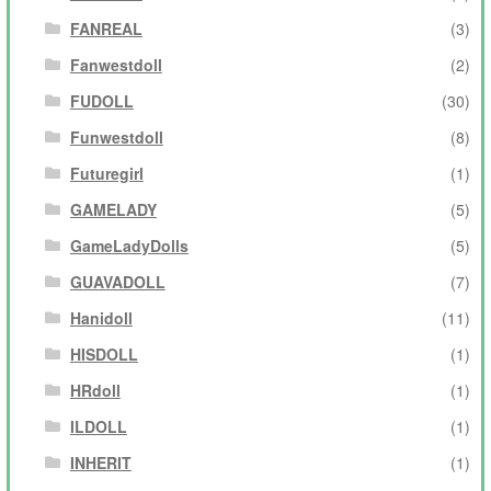
FANREAL
(3)
Fanwestdoll
(2)
FUDOLL
(30)
Funwestdoll
(8)
Futuregirl
(1)
GAMELADY
(5)
GameLadyDolls
(5)
GUAVADOLL
(7)
Hanidoll
(11)
HISDOLL
(1)
HRdoll
(1)
ILDOLL
(1)
INHERIT
(1)