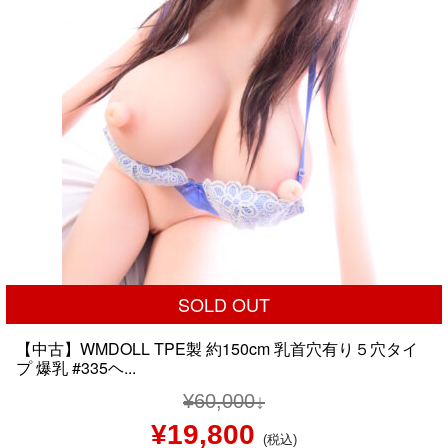
た。
す。
SOLD OUT
【中古】WMDOLL TPE製 約150cm 乳首穴有り５穴タイ
プ 爆乳 #335ヘ...
¥
60,000
元
現
¥
19,800
(税込)