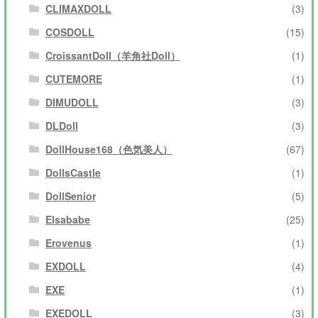
CLIMAXDOLL
(3)
COSDOLL
(15)
CroissantDoll（羊角社Doll）
(1)
CUTEMORE
(1)
DIMUDOLL
(3)
DLDoll
(3)
DollHouse168（色気美人）
(67)
DollsCastle
(1)
DollSenior
(5)
Elsababe
(25)
Erovenus
(1)
EXDOLL
(4)
EXE
(1)
EXEDOLL
(3)