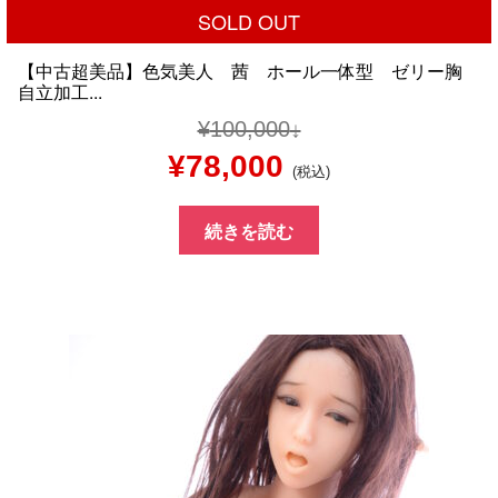
SOLD OUT
【中古超美品】色気美人 茜 ホール一体型 ゼリー胸
自立加工...
¥
100,000
元
現
¥
78,000
(税込)
の
在
続きを読む
価
の
格
価
は
格
¥100,000
は
で
¥78,000
し
で