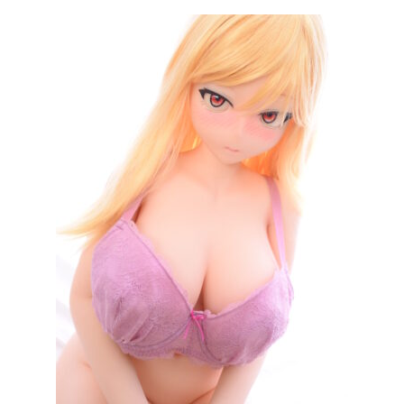
は
格
¥145,000
は
で
¥95,000
し
で
た。
す。