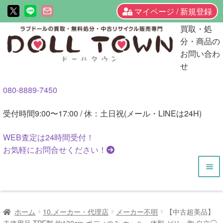
マイページ / 新規登録
ナ
コ
買取・処
ビ
ン
分・商品の
ゲ
テ
お問い合わ
ー
ン
せ
シ
ツ
080-8889-7450
ョ
へ
ン
ス
受付時間
9:00〜17:00 / 休：土日祝(メール・LINEは24H)
へ
キ
ス
ッ
WEB査定は
24時間
受付！
キ
プ
お気軽にお問合せください！
ッ
プ
HOME
ホーム
10.メーカー・代理店
メーカー不明
【中古超美品】
商品一覧