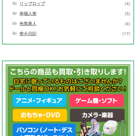
リップロップ
(4)
幸福人形
(5)
色気美人
(4)
蛍火日記
(17)