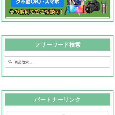
フリーワード検索
検
検
索
索
対
象:
パートナーリンク