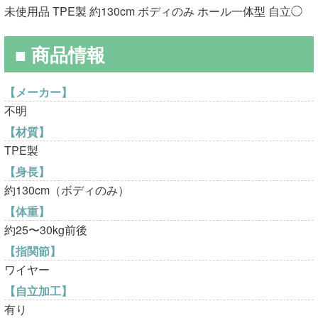
格
価
未使用品 TPE製 約130cm ボディのみ ホール一体型 自立◯
は
格
■ 商品情報
¥40,000
は
で
¥24,800
【メーカー】
し
で
不明
た。
す。
【材質】
TPE製
【身長】
約130cm（ボディのみ）
【体重】
約25〜30kg前後
【指関節】
ワイヤー
【自立加工】
有り