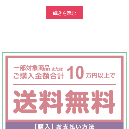
の
在
続きを読む
価
の
格
価
は
格
¥60,000
は
で
¥19,800
し
で
た。
す。