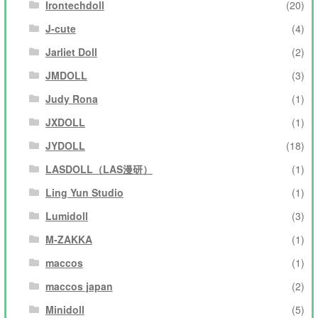
Irontechdoll
(20)
J-cute
(4)
Jarliet Doll
(2)
JMDOLL
(3)
Judy Rona
(1)
JXDOLL
(1)
JYDOLL
(18)
LASDOLL（LAS漫研）
(1)
Ling Yun Studio
(1)
Lumidoll
(3)
M-ZAKKA
(1)
maccos
(1)
maccos japan
(2)
Minidoll
(5)