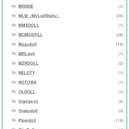
MISSSE
(1)
MLW（MyLoliWaifu）
(25)
MMXDOLL
(1)
MOMODOLL
(28)
Mozudoll
(16)
MRLdoll
(1)
MZRDOLL
(2)
NELOTY
(1)
NOTOWA
(1)
OLDOLL
(1)
Orange-in
(2)
Otakudoll
(3)
Piperdoll
(14)