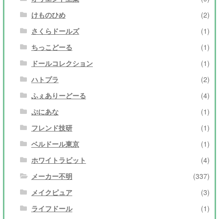
けものひめ
(2)
さくらドールズ
(1)
ちっこどーる
(1)
ドールコレクション
(1)
ハトプラ
(2)
ふぇありーどーる
(4)
ぷにあな
(1)
フレンド技研
(1)
ベルドール東京
(1)
ホワイトラビット
(4)
メーカー不明
(337)
メイクピュア
(3)
ライフドール
(1)