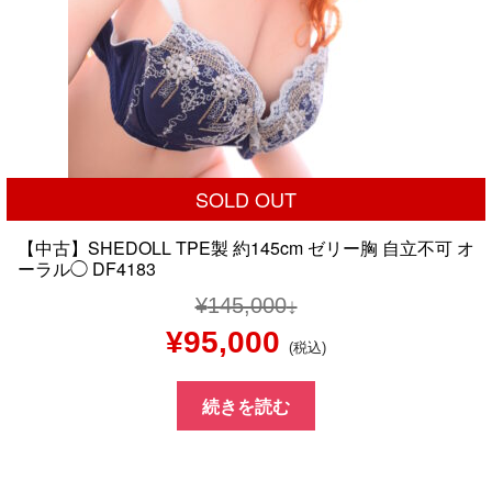
SOLD OUT
【中古】SHEDOLL TPE製 約145cm ゼリー胸 自立不可 オ
ーラル◯ DF4183
¥
145,000
元
現
¥
95,000
(税込)
の
在
続きを読む
価
の
格
価