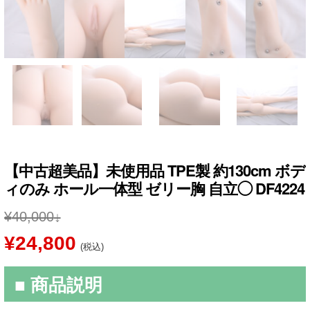
【中古超美品】未使用品 TPE製 約130cm ボデ
ィのみ ホール一体型 ゼリー胸 自立◯ DF4224
¥
40,000
元
現
¥
24,800
(税込)
の
在
■ 商品説明
価
の