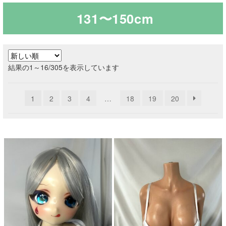
131〜150cm
ご利用ガイド
サ
ラブドール買取・処分
ブ
新
結果の1～16/305を表示しています
メ
無料引き取り
し
ニ
い
ュ
1
2
3
4
…
18
19
20
順
よくあるご質問
ー
を
お問い合わせ
展
開