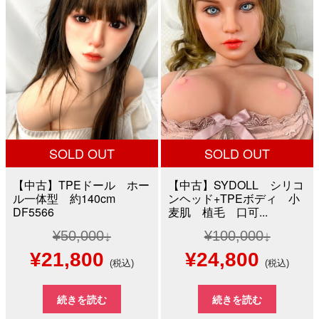
¥40,000
は
¥30,000
は
で
¥28,000
で
¥25,0
し
で
し
で
た。
す。
た。
す。
SOLD OUT
SOLD OUT
【中古】TPEドール ホー
【中古】SYDOLL シリコ
ル一体型 約140cm
ンヘッド+TPEボディ 小
DF5566
麦肌 植毛 口可...
¥
50,000
¥
100,000
元
現
元
現
¥
21,800
¥
24,800
(税込)
(税込)
の
在
の
在
続きを読む
続きを読む
価
の
価
の