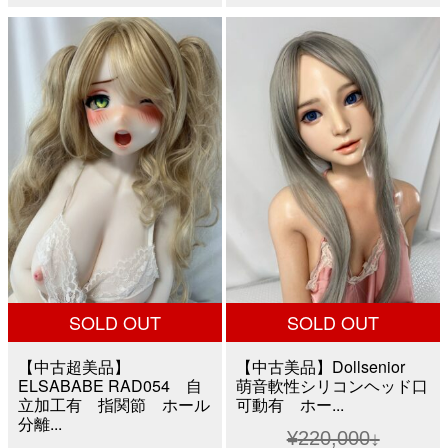
格
価
格
価
は
格
は
格
¥50,000
は
¥100,000
は
で
¥21,800
で
¥24,8
し
で
し
で
た。
す。
た。
す。
SOLD OUT
SOLD OUT
【中古超美品】
【中古美品】Dollsenior
ELSABABE RAD054 自
萌音軟性シリコンヘッド口
立加工有 指関節 ホール
可動有 ホー...
分離...
¥
220,000