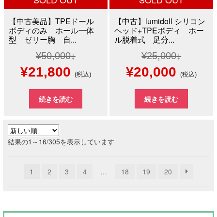
【中古美品】TPEドール
【中古】lumidoll シリコン
ボディのみ ホール一体
ヘッド+TPEボディ ホー
型 ゼリー胸 自...
ル脱着式 足分...
¥
50,000
¥
25,000
元
現
元
現
¥
21,800
¥
20,000
(税込)
(税込)
の
在
の
在
続きを読む
続きを読む
価
の
価
の
格
価
格
価
新
結果の1～16/305を表示しています
は
格
は
格
し
い
¥50,000
は
¥25,000
は
1
2
3
4
…
18
19
20
順
で
¥21,800
で
¥20,0
し
で
し
で