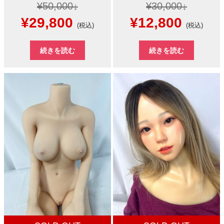
¥
50,000
¥
30,000
元
現
元
現
¥
29,800
¥
12,800
(税込)
(税込)
の
在
の
在
続きを読む
続きを読む
価
の
価
の
格
価
格
価
は
格
は
格
¥50,000
は
¥30,000
は
で
¥29,800
で
¥12,8
し
で
し
で
た。
す。
た。
す。