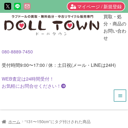
マイページ / 新規登録
ナ
コ
買取・処
ビ
ン
分・商品の
ゲ
テ
お問い合わ
ー
ン
せ
シ
ツ
080-8889-7450
ョ
へ
ン
ス
受付時間
9:00〜17:00 / 休：土日祝(メール・LINEは24H)
へ
キ
ス
ッ
WEB査定は
24時間
受付！
キ
プ
お気軽にお問合せください！
ッ
プ
HOME
ホーム
“131〜150cm”にタグ付けされた商品
商品一覧