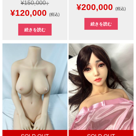
¥
150,000
元
現
¥
200,000
(税込)
元
現
¥
120,000
(税込)
の
在
の
在
続きを読む
価
の
続きを読む
価
の
格
価
格
価
は
格
は
格
¥220,000
は
¥150,000
は
で
¥200,
で
¥120,000
し
で
し
で
た。
す。
た。
す。
SOLD OUT
SOLD OUT