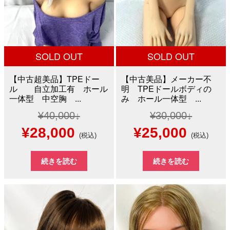
た。
す。
た。
す。
SOLD OUT
SOLD OUT
【中古超美品】TPEドー
【中古美品】メーカー不
ル 自立加工有 ホール
明 TPEドールボディの
一体型 中空胸 ...
み ホール一体型 ...
¥
40,000
¥
30,000
元
現
元
現
¥
28,000
¥
25,000
(税込)
(税込)
の
在
の
在
続きを読む
続きを読む
価
の
価
の
格
価
格
価
は
格
は
格