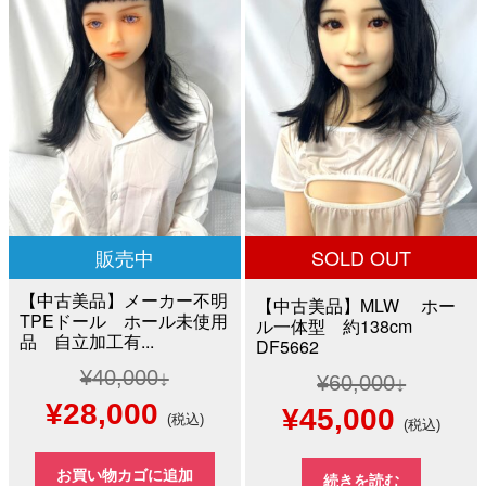
¥100,000
は
¥100,000
は
で
¥60,0
で
¥36,800
し
で
し
で
た。
す。
た。
す。
販売中
SOLD OUT
【中古美品】メーカー不明
【中古美品】MLW ホー
TPEドール ホール未使用
ル一体型 約138cm
品 自立加工有...
DF5662
¥
40,000
¥
60,000
元
現
¥
28,000
元
現
¥
45,000
(税込)
(税込)
の
在
の
在
お買い物カゴに追加
続きを読む