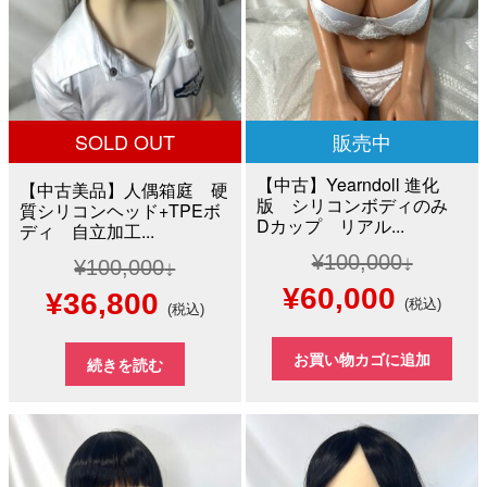
SOLD OUT
販売中
【中古】Yearndoll 進化
【中古美品】人偶箱庭 硬
版 シリコンボディのみ
質シリコンヘッド+TPEボ
Dカップ リアル...
ディ 自立加工...
¥
100,000
¥
100,000
元
現
¥
60,000
元
現
¥
36,800
(税込)
(税込)
の
在
の
在
お買い物カゴに追加
続きを読む
価
の
価
の
格
価
格
価
は
格
は
格