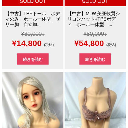
SOLD OUT
SOLD OUT
【中古】TPEドール ボデ
【中古】MLW 美亜軟質シ
ィのみ ホール一体型 ゼ
リコンハット+TPEボデ
リー胸 自立加...
ィ ホール一体型 ...
¥
30,000
¥
80,000
元
現
元
現
¥
14,800
¥
54,800
(税込)
(税込)
の
在
の
在
続きを読む
続きを読む
価
の
価
の
格
価
格
価
は
格
は
格
¥30,000
は
¥80,000
は
で
¥14,800
で
¥54,8
し
で
し
で