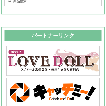
索
索
対
象:
パートナーリンク