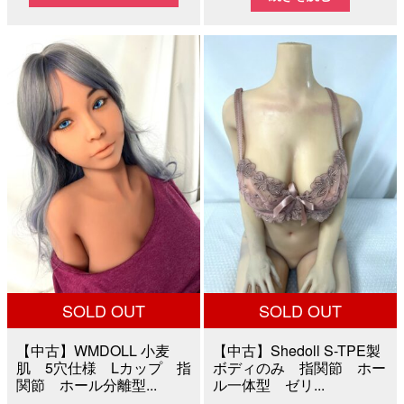
価
の
価
の
格
価
格
価
は
格
は
格
¥40,000
は
¥60,000
は
で
¥28,000
で
¥45,0
し
で
し
で
た。
す。
た。
す。
SOLD OUT
SOLD OUT
【中古】WMDOLL 小麦
【中古】Shedoll S-TPE製
肌 5穴仕様 Lカップ 指
ボディのみ 指関節 ホー
関節 ホール分離型...
ル一体型 ゼリ...