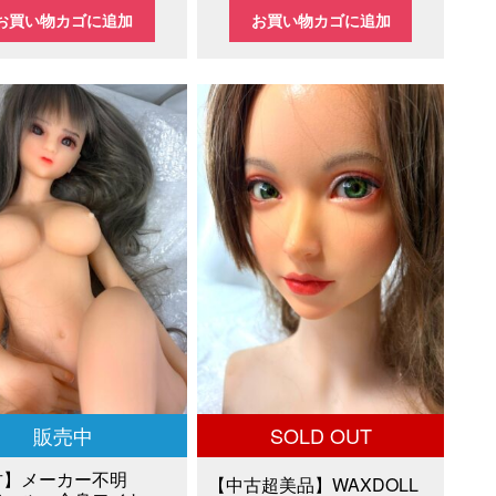
の
在
の
在
お買い物カゴに追加
お買い物カゴに追加
価
の
価
の
格
価
格
価
は
格
は
格
100,000
は
¥40,000
は
で
¥60,000
で
¥25,000
し
で
し
で
た。
す。
た。
す。
販売中
SOLD OUT
古】メーカー不明
【中古超美品】WAXDOLL