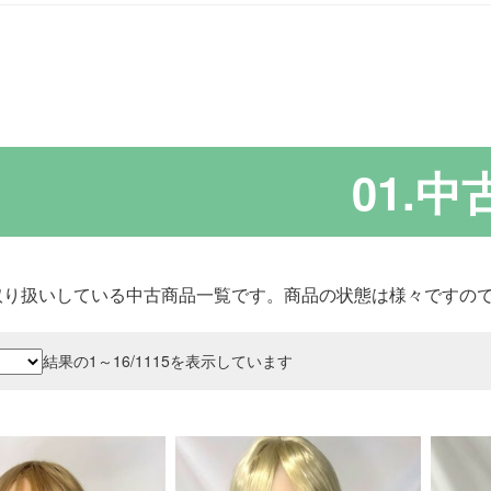
01.中
取り扱いしている中古商品一覧です。商品の状態は様々ですの
新
結果の1～16/1115を表示しています
し
い
順