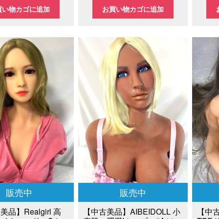
在
の
在
買い物カゴに追加
お買い物カゴに追加
の
価
の
価
格
価
格
は
格
0,000
は
¥60,000
は
¥
¥25,000
で
¥40,000
で
し
で
。
す。
た。
す。
販売中
販売中
品】Realgirl 高
【中古美品】AIBEIDOLL 小
【中