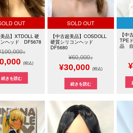
SOLD OUT
SOLD OUT
【中
美品】XTDOLL 硬
【中古超美品】COSDOLL
TPE
ンヘッド DF5678
硬質シリコンヘッド
品 自
DF5680
¥
100,000
¥
60,000
現
0,000
(税込)
¥
元
現
¥
30,000
(税込)
在
の
在
続きを読む
の
続きを読む
価
の
価
格
価
格
は
格
00,000
は
¥
¥60,000
は
¥60,000