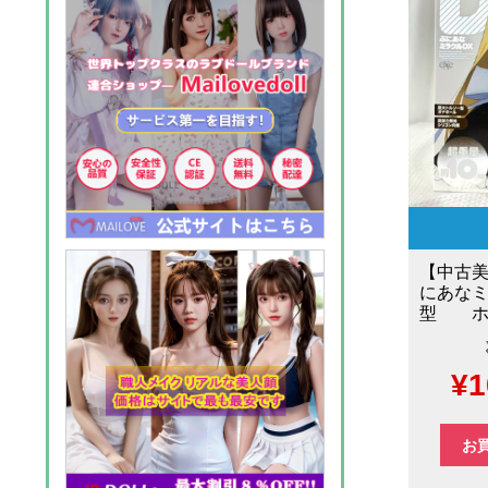
し
た
【中古
にあなミ
型 ホー
元
¥
1
の
お
価