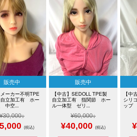
販売中
販売中
メーカー不明TPE
【中古】SEDOLL TPE製
【中古
 自立加工有 ホー
自立加工有 指関節 ホー
シリ
中空...
ル一体型 ゼリ...
ップ 
¥
30,000
¥
60,000
現
元
現
5,000
¥
40,000
¥
(税込)
(税込)