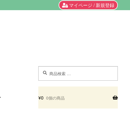
マイページ / 新規登録
検
検
索
索
対
象:
¥
0
0個の商品