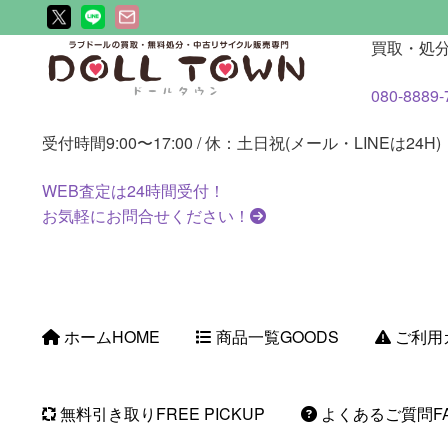
ナ
コ
買取・処
ビ
ン
080-8889-
ゲ
テ
ー
ン
受付時間
9:00〜17:00 / 休：土日祝(メール・LINEは24H)
シ
ツ
ョ
へ
WEB査定は
24時間
受付！
ン
ス
お気軽にお問合せください！
へ
キ
ス
ッ
キ
プ
ッ
プ
ホーム
HOME
商品一覧
GOODS
ご利用
無料引き取り
FREE PICKUP
よくあるご質問
F