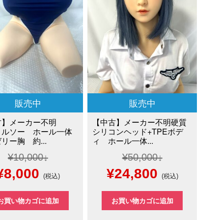
で
¥28,000
で
¥30,000
し
で
し
で
た。
す。
た。
す。
販売中
販売中
古】メーカー不明
【中古】メーカー不明硬質
トルソー ホール一体
シリコンヘッド+TPEボデ
リー胸 約...
ィ ホール一体...
¥
10,000
¥
50,000
元
現
元
現
¥
8,000
¥
24,800
(税込)
(税込)
の
在
の
在
お買い物カゴに追加
お買い物カゴに追加
価
の
価
の