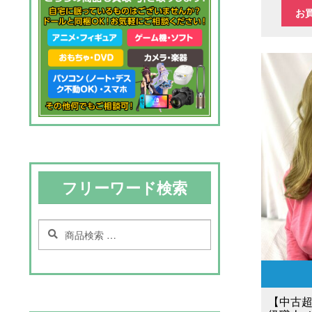
の
お
価
格
は
¥3
で
し
フリーワード検索
た
検
検
索
索
対
象:
【中古超美