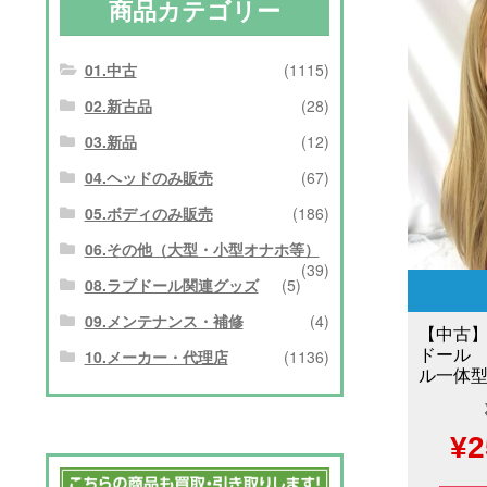
商品カテゴリー
01.中古
(1115)
02.新古品
(28)
03.新品
(12)
04.ヘッドのみ販売
(67)
05.ボディのみ販売
(186)
06.その他（大型・小型オナホ等）
(39)
08.ラブドール関連グッズ
(5)
09.メンテナンス・補修
(4)
【中古】
ドール
10.メーカー・代理店
(1136)
ル一体型 
元
¥
2