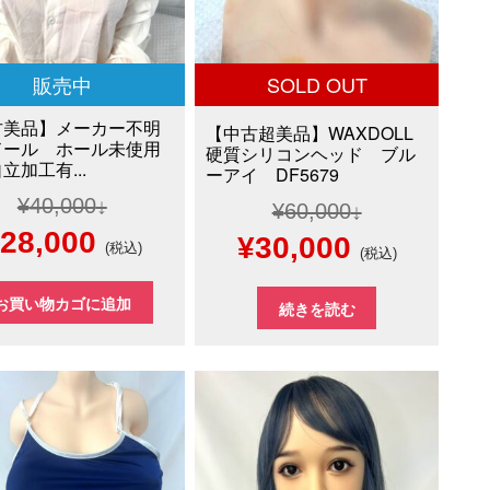
販売中
SOLD OUT
古美品】メーカー不明
【中古超美品】WAXDOLL
ドール ホール未使用
硬質シリコンヘッド ブル
立加工有...
ーアイ DF5679
¥
40,000
¥
60,000
元
現
28,000
元
現
¥
30,000
(税込)
(税込)
の
在
の
在
お買い物カゴに追加
続きを読む
価
の
価
の
格
価
格
価
は
格
は
格
40,000
は
¥60,000
は