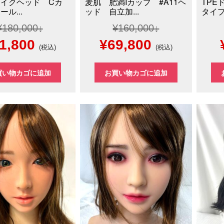
イクヘッド Cカ
麦肌 肥満Iカップ #A11ヘ
TPE
ル...
ッド 自立加...
タイプ
¥
180,000
¥
160,000
現
元
現
1,800
¥
69,800
(税込)
(税込)
在
の
在
買い物カゴに追加
お買い物カゴに追加
の
価
の
価
格
価
格
は
格
80,000
は
¥160,000
は
¥81,800
で
¥69,800
で
し
で
。
す。
た。
す。