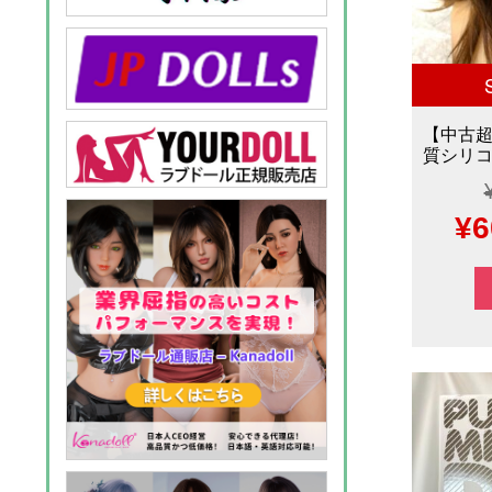
【中古超
質シリコ
元
¥
6
の
価
格
は
¥1
で