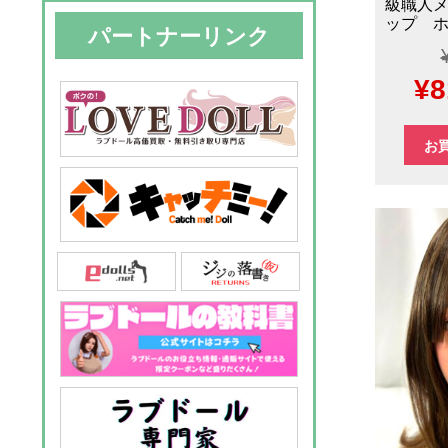
級職人メ
ップ ホー
パートナーリンク
元
¥
8
の
お
価
格
は
¥1
で
し
た