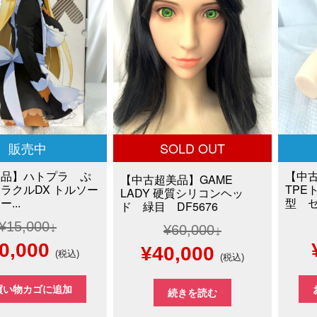
で
¥30,000
で
し
で
。
す。
た。
す。
販売中
SOLD OUT
美品】ハトプラ ぷ
【中
【中古超美品】GAME
ラクルDX トルソー
TPE
LADY 硬質シリコンヘッ
...
型 ゼ
ド 緑目 DF5676
¥
15,000
¥
60,000
現
0,000
元
現
¥
40,000
(税込)
(税込)
在
の
在
買い物カゴに追加
続きを読む
の
価
の