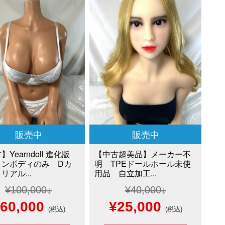
販売中
販売中
】Yearndoll 進化版
【中古超美品】メーカー不
コンボディのみ Dカ
明 TPEドールホール未使
リアル...
用品 自立加工...
¥
100,000
¥
40,000
元
現
元
現
60,000
¥
25,000
(税込)
(税込)