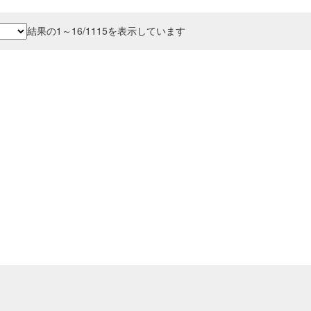
価
格
価
新
結果の1～16/1115を表示しています
格
は
格
し
い
5,000
は
¥60,000
は
順
¥10,000
で
¥40,000
で
し
で
。
す。
た。
す。