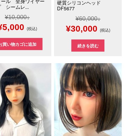
ドール 全身ワイヤー
硬質シリコンヘッド
 シームレ...
DF5677
¥
10,000
¥
60,000
元
現
¥
5,000
元
現
¥
30,000
(税込)
(税込)
の
在
の
在
お買い物カゴに追加
続きを読む
価
の
価
の
格
価
格
価
は
格
は
格
¥10,000
は
¥60,000
は
で
¥5,000
で
¥30,000
し
で
し
で
た。
す。
た。
す。