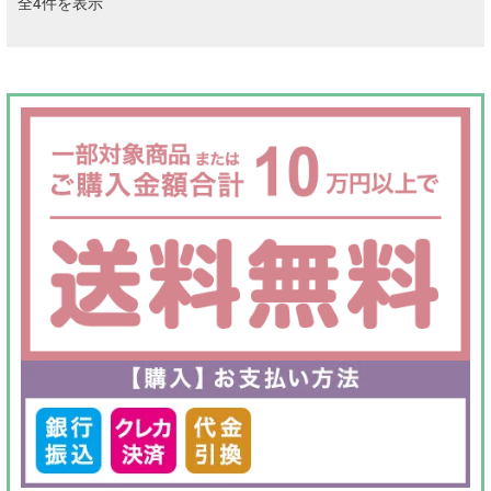
新
全4件を表示
し
い
順