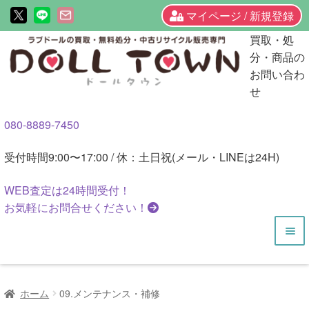
マイページ / 新規登録
ナ
コ
買取・処
ビ
ン
分・商品の
ゲ
テ
お問い合わ
ー
ン
せ
シ
ツ
080-8889-7450
ョ
へ
ン
ス
受付時間
9:00〜17:00 / 休：土日祝(メール・LINEは24H)
へ
キ
ス
ッ
WEB査定は
24時間
受付！
キ
プ
お気軽にお問合せください！
ッ
プ
HOME
ホーム
09.メンテナンス・補修
商品一覧