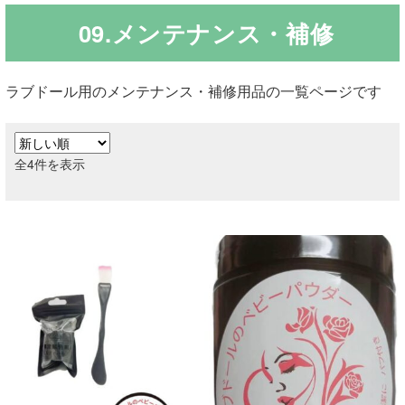
09.メンテナンス・補修
ご利用ガイド
サ
ラブドール買取・処分
ラブドール用のメンテナンス・補修用品の一覧ページです
ブ
メ
無料引き取り
ニ
新
全4件を表示
ュ
し
よくあるご質問
ー
い
を
順
お問い合わせ
展
開