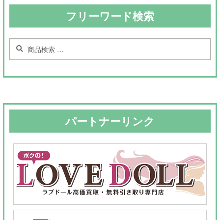
フリーワード検索
検
検
索
索
対
象:
パートナーリンク