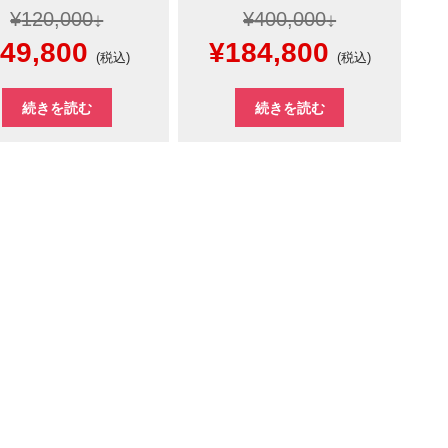
¥
120,000
¥
400,000
元
現
元
現
49,800
¥
184,800
(税込)
(税込)
の
在
の
在
続きを読む
続きを読む
価
の
価
の
格
価
格
価
は
格
は
格
120,000
は
¥400,000
は
で
¥49,800
で
¥184,800
し
で
し
で
た。
す。
た。
す。