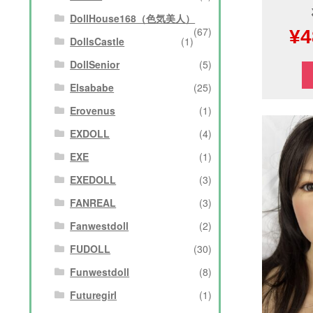
DollHouse168（色気美人）
(67)
元
¥
4
DollsCastle
(1)
の
DollSenior
(5)
価
Elsababe
(25)
Erovenus
(1)
格
EXDOLL
(4)
は
EXE
(1)
¥8
EXEDOLL
(3)
で
FANREAL
(3)
し
Fanwestdoll
(2)
FUDOLL
(30)
た
Funwestdoll
(8)
Futuregirl
(1)