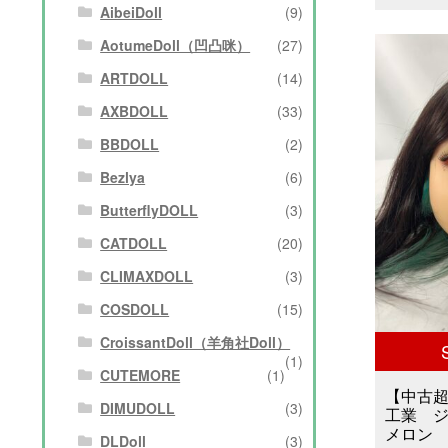
AibeiDoll
(9)
格
AotumeDoll（凹凸咪）
(27)
は
ARTDOLL
(14)
¥6
AXBDOLL
(33)
BBDOLL
(2)
で
Bezlya
(6)
し
ButterflyDOLL
(3)
た
CATDOLL
(20)
CLIMAXDOLL
(3)
COSDOLL
(15)
CroissantDoll（羊角社Doll）
(1)
CUTEMORE
(1)
【中古
DIMUDOLL
(3)
工業 
メロン シ
DLDoll
(3)