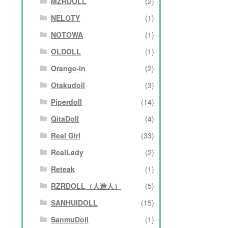
MZRDOLL
(2)
NELOTY
(1)
NOTOWA
(1)
OLDOLL
(1)
Orange-in
(2)
Otakudoll
(3)
Piperdoll
(14)
QitaDoll
(4)
Real Girl
(33)
RealLady
(2)
Reteak
(1)
RZRDOLL（人造人）
(5)
SANHUIDOLL
(15)
SanmuDoll
(1)