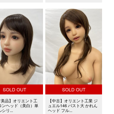
格
価
格
価
は
格
は
格
400,000
は
¥200,000
は
で
¥174,000
で
¥59,800
し
で
し
で
た。
す。
た。
す。
SOLD OUT
SOLD OUT
古美品】オリエント工
【中古】オリエント工業 ジ
メロンヘッド（美白）単
ュエル146 バスト大 かれん
シリ...
ヘッド フル...