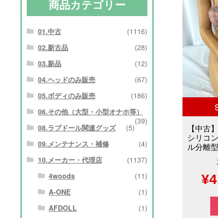
商品カテゴリー
01.中古
(1116)
02.新古品
(28)
03.新品
(12)
04.ヘッドのみ販売
(67)
05.ボディのみ販売
(186)
06.その他（大型・小型オナホ等）
(39)
08.ラブドール関連グッズ
(5)
【中古
シリコ
09.メンテナンス・補修
(4)
ル分離型 
10.メーカー・代理店
(1137)
4woods
(11)
元
¥
4
A-ONE
(1)
の
AFDOLL
(1)
価