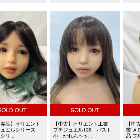
価
格
価
格
は
格
0,000
は
¥50,000
は
¥
¥41,800
で
¥30,000
で
し
で
。
す。
た。
す。
SOLD OUT
SOLD OUT
超美品】オリエント
【中古】オリエント工業
【中
ジュエルシリーズ
プチジュエル136 バスト
業 
リ...
小 かれんヘッ...
品 フル