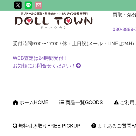
ナ
コ
買取・処
ビ
ン
080-8889-
ゲ
テ
ー
ン
受付時間
9:00〜17:00 / 休：土日祝(メール・LINEは24H)
シ
ツ
ョ
へ
WEB査定は
24時間
受付！
ン
ス
お気軽にお問合せください！
へ
キ
ス
ッ
キ
プ
ッ
プ
ホーム
HOME
商品一覧
GOODS
ご利用
無料引き取り
FREE PICKUP
よくあるご質問
F