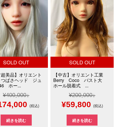
SOLD OUT
SOLD OUT
古超美品】オリエント
【中古】オリエント工業
 つばさヘッド ジュ
Berry Coco バスト大
6 ホー...
ホール脱着式 ...
¥
400,000
¥
200,000
元
現
元
現
174,000
¥
59,800
(税込)
(税込)
の
在
の
在
続きを読む
続きを読む
価
の
価
の