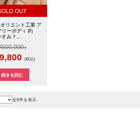
SOLD OUT
オリエント工業 ア
フリーボディ 約
かすみ？...
¥
500,000
現
9,800
(税込)
在
続きを読む
の
価
新
全9件を表示
格
し
い
00,000
は
順
¥59,800