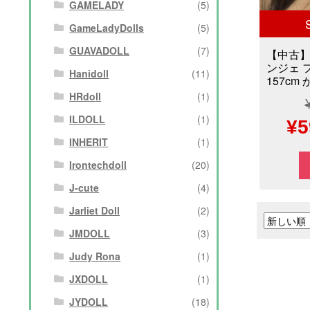
GAMELADY
(5)
GameLadyDolls
(5)
GUAVADOLL
(7)
【中古】
ンジェ 
Hanidoll
(11)
157cm 
HRdoll
(1)
ILDOLL
(1)
元
¥
5
INHERIT
(1)
の
Irontechdoll
(20)
価
J-cute
(4)
格
Jarliet Doll
(2)
は
JMDOLL
(3)
Judy Rona
(1)
¥5
JXDOLL
(1)
で
JYDOLL
(18)