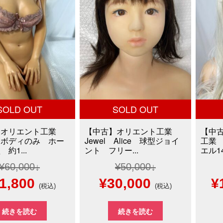
SOLD OUT
SOLD OUT
】オリエント工業
【中古】オリエント工業
【中
ンボディのみ ホー
Jewel Alice 球型ジョイ
工業
約1...
ント フリー...
エル14
¥
60,000
¥
50,000
現
元
現
1,800
¥
30,000
¥
(税込)
(税込)
在
の
在
続きを読む
続きを読む
の
価
の