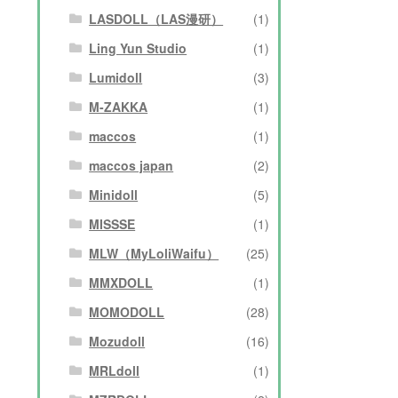
し
LASDOLL（LAS漫研）
(1)
た
Ling Yun Studio
(1)
Lumidoll
(3)
M-ZAKKA
(1)
maccos
(1)
maccos japan
(2)
Minidoll
(5)
MISSSE
(1)
MLW（MyLoliWaifu）
(25)
MMXDOLL
(1)
MOMODOLL
(28)
Mozudoll
(16)
MRLdoll
(1)