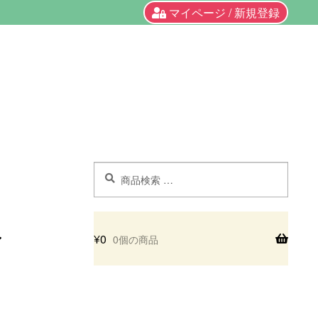
マイページ / 新規登録
検
検
索
索
対
象:
¥
0
0個の商品