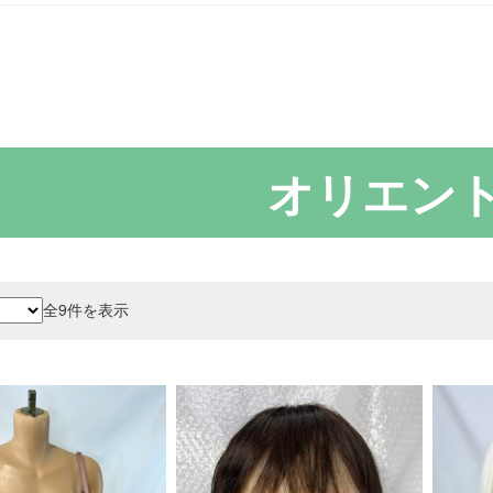
オリエン
新
全9件を表示
し
い
順