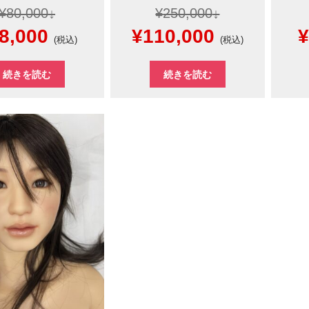
¥
80,000
¥
250,000
現
元
現
8,000
¥
110,000
¥
(税込)
(税込)
在
の
在
続きを読む
続きを読む
の
価
の
価
格
価
格
は
格
0,000
は
¥250,000
は
¥
¥48,000
で
¥110,000
で
し
で
。
す。
た。
す。