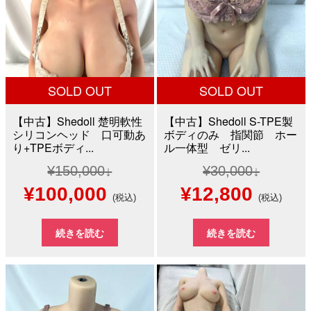
SOLD OUT
SOLD OUT
【中古】Shedoll 楚明軟性
【中古】Shedoll S-TPE製
シリコンヘッド 口可動あ
ボディのみ 指関節 ホー
り+TPEボディ...
ル一体型 ゼリ...
¥
150,000
¥
30,000
元
現
元
現
¥
100,000
¥
12,800
(税込)
(税込)
の
在
の
在
続きを読む
続きを読む
価
の
価
の
格
価
格
価
は
格
は
格