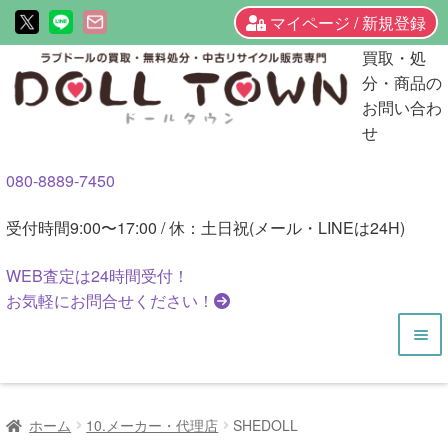
マイページ / 新規登録
ナ
コ
買取・処
ビ
ン
分・商品の
ゲ
テ
お問い合わ
ー
ン
せ
シ
ツ
080-8889-7450
ョ
へ
ン
ス
受付時間
9:00〜17:00 / 休：土日祝(メール・LINEは24H)
へ
キ
ス
ッ
WEB査定は
24時間
受付！
キ
プ
お気軽にお問合せください！
ッ
プ
HOME
ホーム
10.メーカー・代理店
SHEDOLL
商品一覧