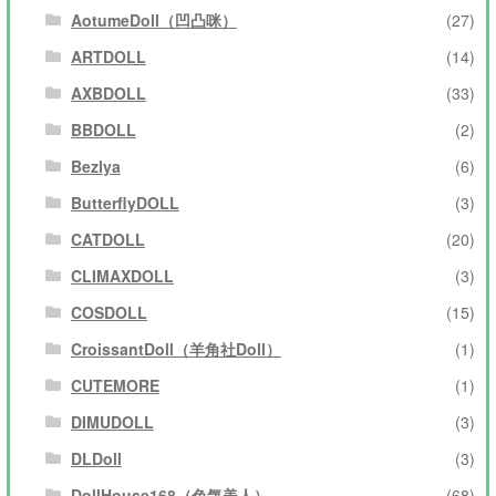
AotumeDoll（凹凸咪）
(27)
ARTDOLL
(14)
AXBDOLL
(33)
BBDOLL
(2)
Bezlya
(6)
ButterflyDOLL
(3)
CATDOLL
(20)
CLIMAXDOLL
(3)
COSDOLL
(15)
CroissantDoll（羊角社Doll）
(1)
CUTEMORE
(1)
DIMUDOLL
(3)
DLDoll
(3)
DollHouse168（色気美人）
(68)