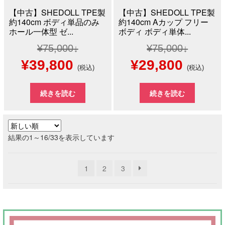
【中古】SHEDOLL TPE製
【中古】SHEDOLL TPE製
約140cm ボディ単品のみ
約140cm Aカップ フリー
ホール一体型 ゼ...
ボディ ボディ単体...
¥
75,000
¥
75,000
元
現
元
現
¥
39,800
¥
29,800
(税込)
(税込)
の
在
の
在
続きを読む
続きを読む
価
の
価
の
格
価
格
価
新
結果の1～16/33を表示しています
は
格
は
格
し
い
¥75,000
は
¥75,000
は
1
2
3
順
で
¥39,800
で
¥29,8
し
で
し
で
た。
す。
た。
す。