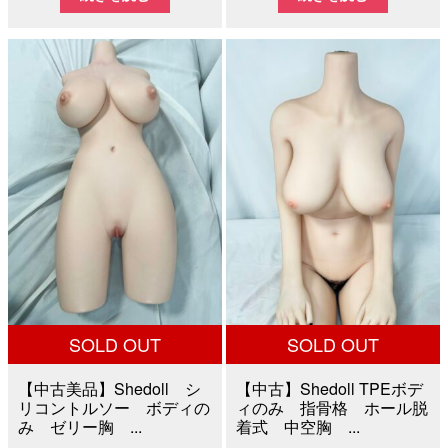
価
の
価
の
格
価
格
価
は
格
は
格
¥50,000
は
¥60,000
は
で
¥24,800
で
¥39,8
し
で
し
で
た。
す。
た。
す。
SOLD OUT
SOLD OUT
【中古美品】Shedoll シ
【中古】Shedoll TPEボデ
リコントルソー ボディの
ィのみ 指骨格 ホール脱
み ゼリー胸 ...
着式 中空胸 ...