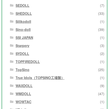
SEDOLL
(7)
SHEDOLL
(33)
Silikodoll
(1)
Sino-doll
(39)
SSI JAPAN
(1)
Starpery
(3)
SYDOLL
(2)
TOPFIREDOLL
(1)
TopSino
(25)
True Idols（TOPSINO工場製）
(1)
WAXDOLL
(9)
WMDOLL
(47)
WOWTAC
(1)