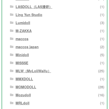
LASDOLL（LAS漫研）
(1)
Ling Yun Studio
(1)
Lumidoll
(3)
M-ZAKKA
(1)
maccos
(1)
maccos japan
(2)
Minidoll
(5)
MISSSE
(1)
MLW（MyLoliWaifu）
(25)
MMXDOLL
(1)
MOMODOLL
(28)
Mozudoll
(16)
MRLdoll
(1)