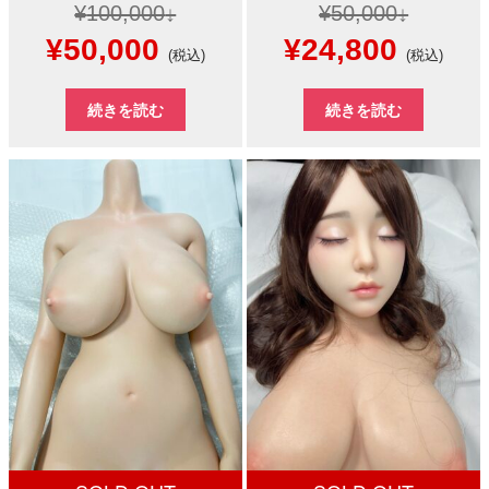
¥
100,000
¥
50,000
元
現
元
現
¥
50,000
¥
24,800
(税込)
(税込)
の
在
の
在
続きを読む
続きを読む
価
の
価
の
格
価
格
価
は
格
は
格
¥100,000
は
¥50,000
は
で
¥50,000
で
¥24,8
し
で
し
で
た。
す。
た。
す。