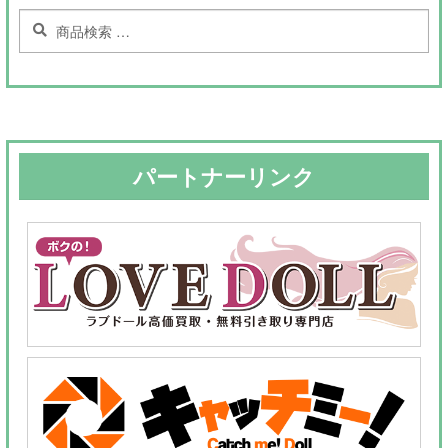
検
検
索
索
対
象:
パートナーリンク