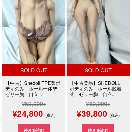
¥150,000
は
¥30,000
は
で
¥100,000
で
¥12,8
し
で
し
で
た。
す。
た。
す。
SOLD OUT
SOLD OUT
【中古】Shedoll TPE製ボ
【中古美品】SHEDOLL
ディのみ ホール一体型
ボディのみ ホール脱着
ゼリー胸 自立...
式 ゼリー胸 自立...
¥
50,000
¥
60,000
元
現
元
現
¥
24,800
¥
39,800
(税込)
(税込)
の
在
の
在
続きを読む
続きを読む