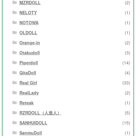
MZRDOLL
(2)
NELOTY
(1)
NOTOWA
(1)
OLDOLL
(1)
Orange-in
(2)
Otakudoll
(3)
Piperdoll
(14)
QitaDoll
(4)
Real Girl
(33)
RealLady
(2)
Reteak
(1)
RZRDOLL（人造人）
(5)
SANHUIDOLL
(15)
SanmuDoll
(1)