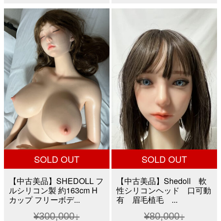
格
価
格
価
は
格
は
格
¥120,000
は
¥100,000
は
で
¥80,000
で
¥64,8
し
で
し
で
た。
す。
た。
す。
SOLD OUT
SOLD OUT
【中古美品】SHEDOLL フ
【中古美品】Shedoll 軟
ルシリコン製 約163cm H
性シリコンヘッド 口可動
カップ フリーボデ...
有 眉毛植毛 ...
¥
300,000
¥
80,000