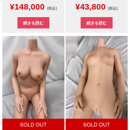
元
現
元
現
¥
148,000
¥
43,800
(税込)
(税込)
の
在
の
在
続きを読む
続きを読む
価
の
価
の
格
価
格
価
は
格
は
格
¥300,000
は
¥80,000
は
で
¥148,000
で
¥43,8
し
で
し
で
た。
す。
た。
す。
SOLD OUT
SOLD OUT