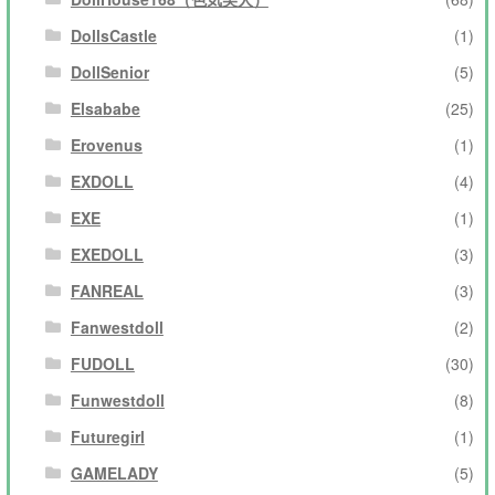
DollsCastle
(1)
DollSenior
(5)
Elsababe
(25)
Erovenus
(1)
EXDOLL
(4)
EXE
(1)
EXEDOLL
(3)
FANREAL
(3)
Fanwestdoll
(2)
FUDOLL
(30)
Funwestdoll
(8)
Futuregirl
(1)
GAMELADY
(5)