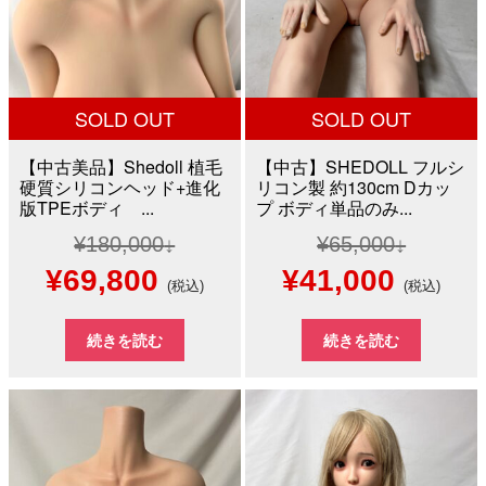
た。
す。
た。
す。
SOLD OUT
SOLD OUT
【中古美品】Shedoll 植毛
【中古】SHEDOLL フルシ
硬質シリコンヘッド+進化
リコン製 約130cm Dカッ
版TPEボディ ...
プ ボディ単品のみ...
¥
180,000
¥
65,000
元
現
元
現
¥
69,800
¥
41,000
(税込)
(税込)
の
在
の
在
続きを読む
続きを読む
価
の
価
の
格
価
格
価
は
格
は
格