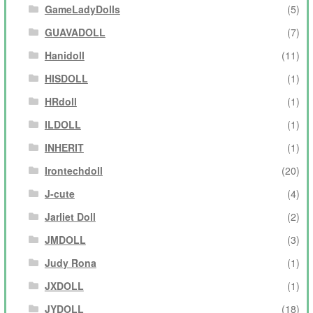
GameLadyDolls
(5)
GUAVADOLL
(7)
Hanidoll
(11)
HISDOLL
(1)
HRdoll
(1)
ILDOLL
(1)
INHERIT
(1)
Irontechdoll
(20)
J-cute
(4)
Jarliet Doll
(2)
JMDOLL
(3)
Judy Rona
(1)
JXDOLL
(1)
JYDOLL
(18)