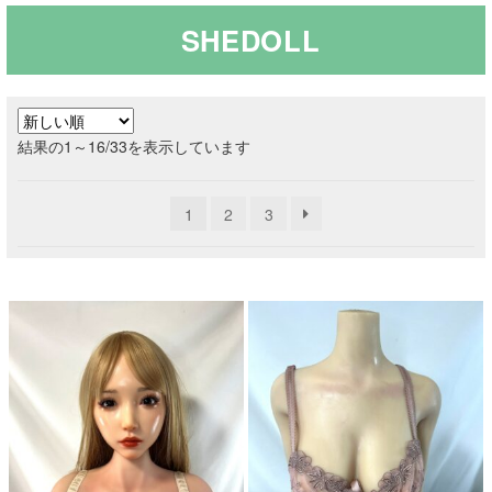
SHEDOLL
ご利用ガイド
サ
ラブドール買取・処分
ブ
新
結果の1～16/33を表示しています
メ
無料引き取り
し
ニ
い
ュ
1
2
3
順
よくあるご質問
ー
を
お問い合わせ
展
開