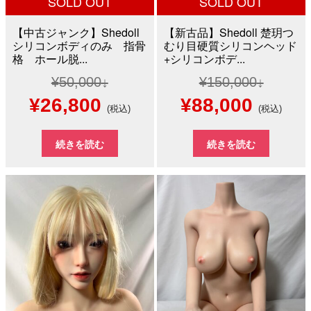
SOLD OUT
SOLD OUT
【中古ジャンク】Shedoll
【新古品】Shedoll 楚玥つ
シリコンボディのみ 指骨
むり目硬質シリコンヘッド
格 ホール脱...
+シリコンボデ...
¥
50,000
¥
150,000
元
現
元
現
¥
26,800
¥
88,000
(税込)
(税込)
の
在
の
在
続きを読む
続きを読む
価
の
価
の
格
価
格
価
は
格
は
格
¥50,000
は
¥150,000
は
で
¥26,800
で
¥88,0
し
で
し
で