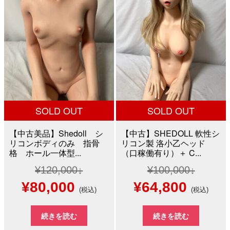
¥180,000
は
¥65,000
は
で
¥69,800
で
¥41,0
し
で
し
で
た。
す。
た。
す。
SOLD OUT
SOLD OUT
【中古美品】Shedoll シ
【中古】SHEDOLL 軟性シ
リコンボディのみ 指骨
リコン製 洛小乙ヘッド
格 ホール一体型...
（口稼働有り）＋ C...
¥
120,000
¥
100,000
元
現
元
現
¥
80,000
¥
64,800
(税込)
(税込)
の
在
の
在
続きを読む
続きを読む
価
の
価
の