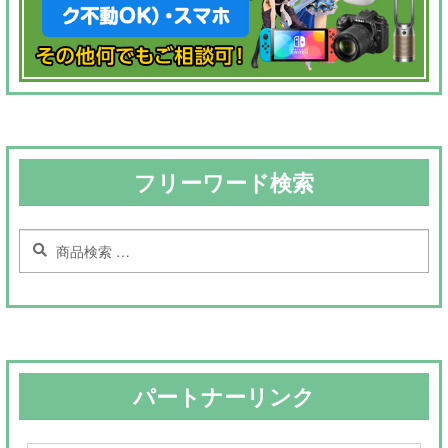
フリーワード検索
検
検
索
索
対
象:
パートナーリンク