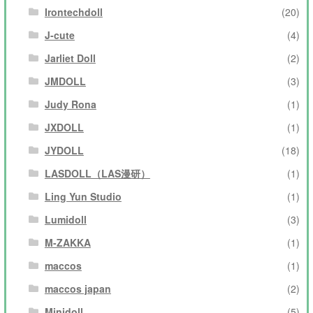
Irontechdoll
(20)
J-cute
(4)
Jarliet Doll
(2)
JMDOLL
(3)
Judy Rona
(1)
JXDOLL
(1)
JYDOLL
(18)
LASDOLL（LAS漫研）
(1)
Ling Yun Studio
(1)
Lumidoll
(3)
M-ZAKKA
(1)
maccos
(1)
maccos japan
(2)
Minidoll
(5)