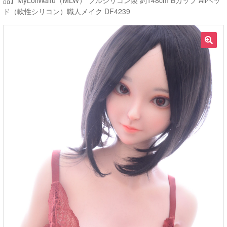
品】MyLoliWaifu（MLW） フルシリコン製 約148cm Bカップ Aliヘッ
ド（軟性シリコン）職人メイク DF4239
ご利用ガイド
サ
ラブドール買取・処分
🔍
ブ
メ
無料引き取り
ニ
ュ
よくあるご質問
ー
を
お問い合わせ
展
開