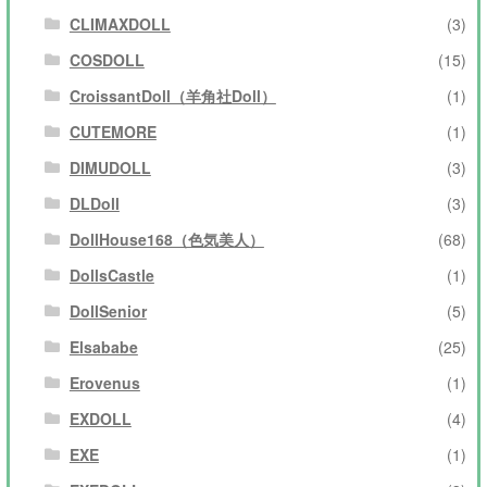
CLIMAXDOLL
(3)
COSDOLL
(15)
CroissantDoll（羊角社Doll）
(1)
CUTEMORE
(1)
DIMUDOLL
(3)
DLDoll
(3)
DollHouse168（色気美人）
(68)
DollsCastle
(1)
DollSenior
(5)
Elsababe
(25)
Erovenus
(1)
EXDOLL
(4)
EXE
(1)