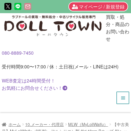
マイページ / 新規登録
ナ
コ
買取・処
ビ
ン
分・商品の
ゲ
テ
お問い合わ
ー
ン
せ
シ
ツ
080-8889-7450
ョ
へ
ン
ス
受付時間
9:00〜17:00 / 休：土日祝(メール・LINEは24H)
へ
キ
ス
ッ
WEB査定は
24時間
受付！
キ
プ
お気軽にお問合せください！
ッ
プ
HOME
ホーム
10.メーカー・代理店
MLW（MyLoliWaifu）
【中古美
商品一覧