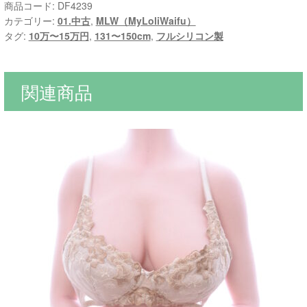
商品コード:
DF4239
カテゴリー:
01.中古
,
MLW（MyLoliWaifu）
タグ:
10万〜15万円
,
131〜150cm
,
フルシリコン製
関連商品