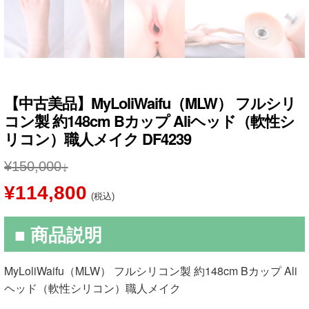
【中古美品】MyLoliWaifu（MLW） フルシリ
コン製 約148cm Bカップ Aliヘッド（軟性シ
リコン）職人メイク DF4239
¥
150,000
元
現
¥
114,800
(税込)
の
在
■ 商品説明
価
の
格
価
MyLoliWaifu（MLW） フルシリコン製 約148cm Bカップ Ali
は
格
ヘッド（軟性シリコン）職人メイク