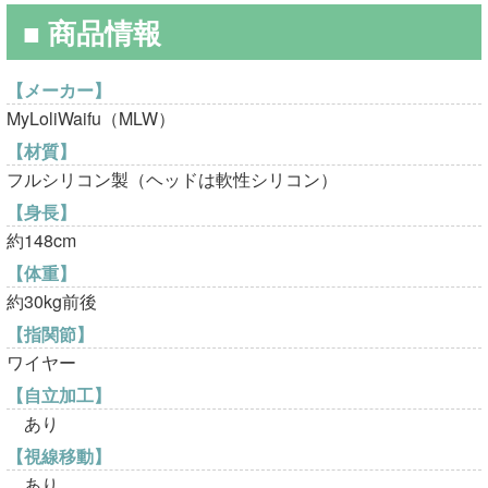
¥150,000
は
■ 商品情報
で
¥114,800
し
で
【メーカー】
MyLoliWaifu（MLW）
た。
す。
【材質】
フルシリコン製（ヘッドは軟性シリコン）
【身長】
約148cm
【体重】
約30kg前後
【指関節】
ワイヤー
【自立加工】
あり
【視線移動】
あり