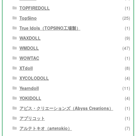
TOPFIREDOLL
(1)
TopSino
(25)
True Idols（TOPSINO工場製）
(1)
WAXDOLL
(9)
WMDOLL
(47)
WOWTAC
(1)
XTdoll
(8)
XYCOLODOLL
(4)
Yearndoll
(11)
YOKIDOLL
(4)
アビス・クリエーションズ（Abyss Creations）
(1)
アプリコット
(1)
アルテトキオ（artetokio）
(7)