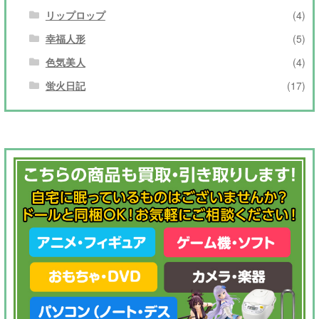
リップロップ
(4)
幸福人形
(5)
色気美人
(4)
蛍火日記
(17)