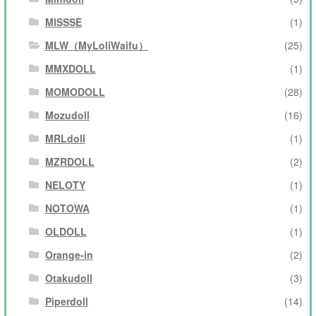
MISSSE
(1)
MLW（MyLoliWaifu）
(25)
MMXDOLL
(1)
MOMODOLL
(28)
Mozudoll
(16)
MRLdoll
(1)
MZRDOLL
(2)
NELOTY
(1)
NOTOWA
(1)
OLDOLL
(1)
Orange-in
(2)
Otakudoll
(3)
Piperdoll
(14)