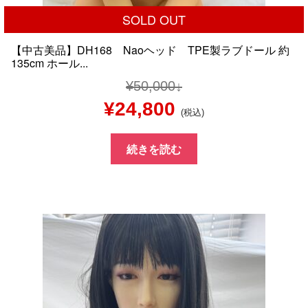
SOLD OUT
【中古美品】DH168 Naoヘッド TPE製ラブドール 約
135cm ホール...
¥
50,000
元
現
¥
24,800
(税込)
の
在
続きを読む
価
の
格
価
は
格
¥50,000
は
で
¥24,800
し
で