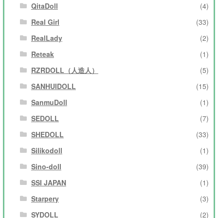
QitaDoll
(4)
Real Girl
(33)
RealLady
(2)
Reteak
(1)
RZRDOLL（人造人）
(5)
SANHUIDOLL
(15)
SanmuDoll
(1)
SEDOLL
(7)
SHEDOLL
(33)
Silikodoll
(1)
Sino-doll
(39)
SSI JAPAN
(1)
Starpery
(3)
SYDOLL
(2)