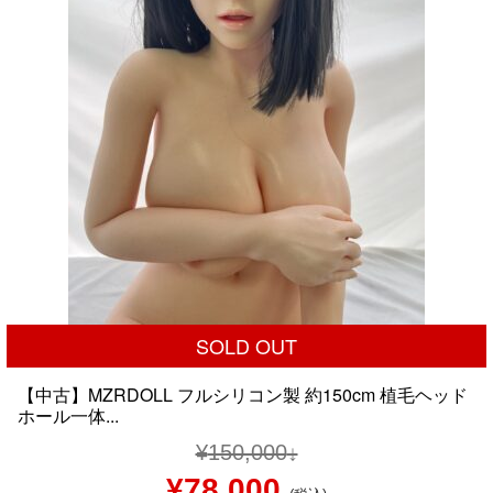
た。
す。
SOLD OUT
【中古】MZRDOLL フルシリコン製 約150cm 植毛ヘッド
ホール一体...
¥
150,000
元
現
¥
78,000