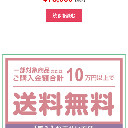
(税込)
の
在
続きを読む
価
の
格
価
は
格
¥150,000
は
で
¥78,000
し
で
た。
す。