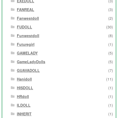
EXEDOLL
(3)
FANREAL
(3)
Fanwestdoll
(2)
FUDOLL
(30)
Funwestdoll
(8)
Futuregirl
(1)
GAMELADY
(5)
GameLadyDolls
(5)
GUAVADOLL
(7)
Hanidoll
(11)
HISDOLL
(1)
HRdoll
(1)
ILDOLL
(1)
INHERIT
(1)