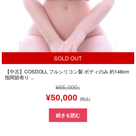
SOLD OUT
【中古】COSDOLL フルシリコン製 ボディのみ 約148cm
指関節有り ...
¥
65,000
元
現
¥
50,000
(税込)
の
在
続きを読む
価
の
格
価