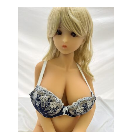
は
格
¥65,000
は
で
¥50,000
し
で
た。
す。