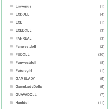
Erovenus
(1)
EXDOLL
(4)
EXE
(1)
EXEDOLL
(3)
FANREAL
(3)
Fanwestdoll
(2)
FUDOLL
(30)
Funwestdoll
(8)
Futuregirl
(1)
GAMELADY
(5)
GameLadyDolls
(5)
GUAVADOLL
(7)
Hanidoll
(11)