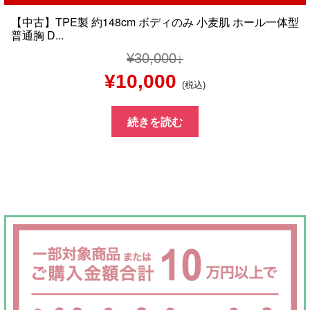
【中古】TPE製 約148cm ボディのみ 小麦肌 ホール一体型
普通胸 D...
¥
30,000
元
現
¥
10,000
(税込)
の
在
続きを読む
価
の
格
価
は
格
¥30,000
は
で
¥10,000
し
で
た。
す。