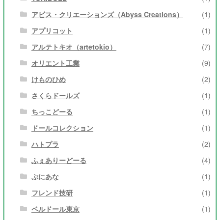
アビス・クリエーションズ（Abyss Creations）
(1)
アプリコット
(1)
アルテトキオ（artetokio）
(7)
オリエント工業
(9)
けものひめ
(2)
さくらドールズ
(1)
ちっこどーる
(1)
ドールコレクション
(1)
ハトプラ
(2)
ふぇありーどーる
(4)
ぷにあな
(1)
フレンド技研
(1)
ベルドール東京
(1)