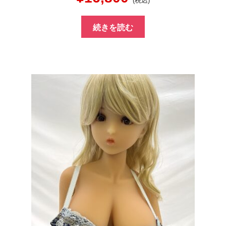
(税込)
の
在
続きを読む
価
の
格
価
は
格
¥50,000
は
で
¥16,800
し
で
た。
す。