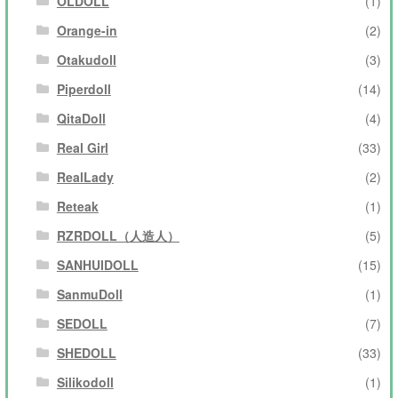
OLDOLL
(1)
Orange-in
(2)
Otakudoll
(3)
Piperdoll
(14)
QitaDoll
(4)
Real Girl
(33)
RealLady
(2)
Reteak
(1)
RZRDOLL（人造人）
(5)
SANHUIDOLL
(15)
SanmuDoll
(1)
SEDOLL
(7)
SHEDOLL
(33)
Silikodoll
(1)