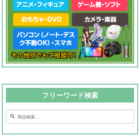
フリーワード検索
検
検
索
索
対
象: