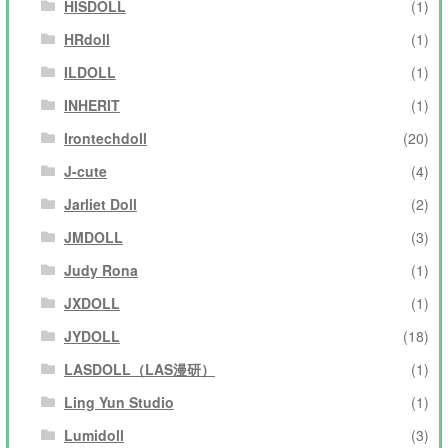
HISDOLL
(1)
HRdoll
(1)
ILDOLL
(1)
INHERIT
(1)
Irontechdoll
(20)
J-cute
(4)
Jarliet Doll
(2)
JMDOLL
(3)
Judy Rona
(1)
JXDOLL
(1)
JYDOLL
(18)
LASDOLL（LAS漫研）
(1)
Ling Yun Studio
(1)
Lumidoll
(3)