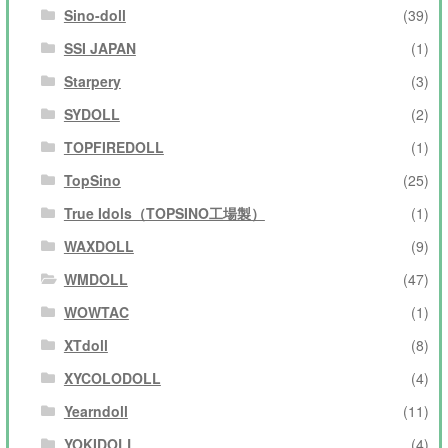
Sino-doll
(39)
SSI JAPAN
(1)
Starpery
(3)
SYDOLL
(2)
TOPFIREDOLL
(1)
TopSino
(25)
True Idols（TOPSINO工場製）
(1)
WAXDOLL
(9)
WMDOLL
(47)
WOWTAC
(1)
XTdoll
(8)
XYCOLODOLL
(4)
Yearndoll
(11)
YOKIDOLL
(4)