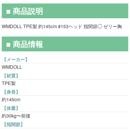
の
在
■ 商品説明
価
の
格
価
WMDOLL TPE製 約145cm #153ヘッド 指関節◯ ゼリー胸
は
格
■ 商品情報
¥75,000
は
で
¥39,800
【メーカー】
し
で
WMDOLL
た。
す。
【材質】
TPE製
【身長】
約145cm
【体重】
約30kg〜前後
【指関節】