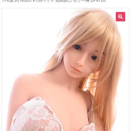
TPE製 約145cm #153ヘッド 指関節◯ ゼリー胸 DF4705
ご利用ガイド
🔍
サ
ラブドール買取・処分
ブ
メ
無料引き取り
ニ
ュ
よくあるご質問
ー
を
お問い合わせ
展
開