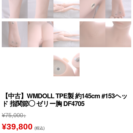
【中古】WMDOLL TPE製 約145cm #153ヘッ
ド 指関節◯ ゼリー胸 DF4705
¥
75,000
元
現
¥
39,800
(税込)