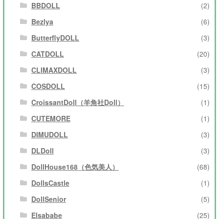
BBDOLL
(2)
Bezlya
(6)
ButterflyDOLL
(3)
CATDOLL
(20)
CLIMAXDOLL
(3)
COSDOLL
(15)
CroissantDoll（羊角社Doll）
(1)
CUTEMORE
(1)
DIMUDOLL
(3)
DLDoll
(3)
DollHouse168（色気美人）
(68)
DollsCastle
(1)
DollSenior
(5)
Elsababe
(25)