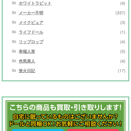
ホワイトラビット
(4)
メーカー不明
(337)
メイクピュア
(3)
ライフドール
(1)
リップロップ
(4)
幸福人形
(5)
色気美人
(4)
蛍火日記
(17)