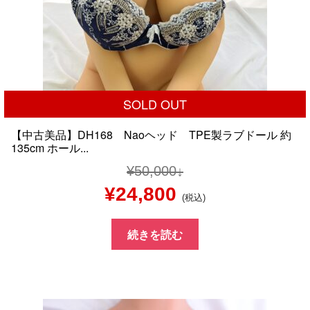
SOLD OUT
【中古美品】DH168 Naoヘッド TPE製ラブドール 約
135cm ホール...
¥
50,000
元
現
¥
24,800
(税込)
の
在
続きを読む
価
の
格
価
は
格