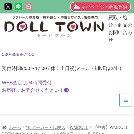
マイページ / 新規登録
ナ
コ
買取・処
ビ
ン
分・商品の
ゲ
テ
お問い合わ
ー
ン
せ
シ
ツ
080-8889-7450
ョ
へ
ン
ス
受付時間
9:00〜17:00 / 休：土日祝(メール・LINEは24H)
へ
キ
ス
ッ
WEB査定は
24時間
受付！
キ
プ
お気軽にお問合せください！
ッ
プ
HOME
ホーム
10.メーカー・代理店
WMDOLL
【中古】WMDOLL
商品一覧