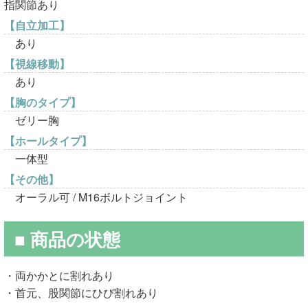
指関節あり
【自立加工】
あり
【視線移動】
あり
【胸のタイプ】
ゼリー胸
【ホールタイプ】
一体型
【その他】
オーラル可 / M16ボルトジョイント
■ 商品の状態
・両かかとに割れあり
・首元、股関節にひび割れあり