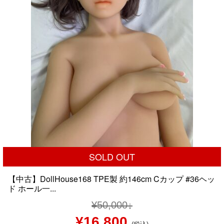
SOLD OUT
【中古】DollHouse168 TPE製 約146cm Cカップ #36ヘッ
ド ホール一...
¥
50,000
元
現
¥
16,800