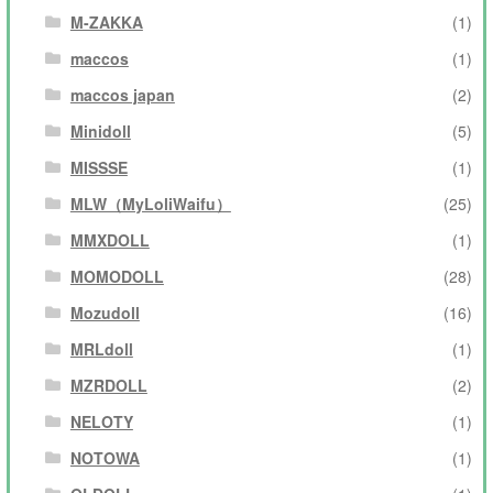
M-ZAKKA
(1)
maccos
(1)
maccos japan
(2)
Minidoll
(5)
MISSSE
(1)
MLW（MyLoliWaifu）
(25)
MMXDOLL
(1)
MOMODOLL
(28)
Mozudoll
(16)
MRLdoll
(1)
MZRDOLL
(2)
NELOTY
(1)
NOTOWA
(1)