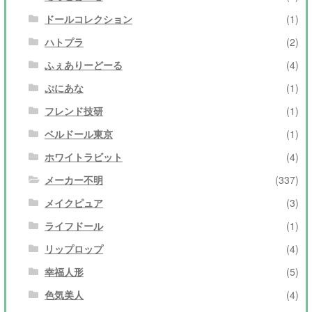
ドールコレクション
(1)
ハトプラ
(2)
ふぇありーどーる
(4)
ぷにあな
(1)
フレンド技研
(1)
ベルドール東京
(1)
ホワイトラビット
(4)
メーカー不明
(337)
メイクピュア
(3)
ライフドール
(1)
リップロップ
(4)
幸福人形
(5)
色気美人
(4)