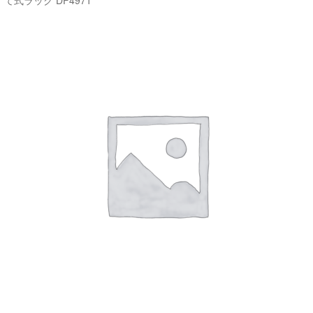
て式ラック DF4971
ご利用ガイド
サ
ラブドール買取・処分
ブ
メ
無料引き取り
ニ
ュ
よくあるご質問
ー
を
お問い合わせ
展
開