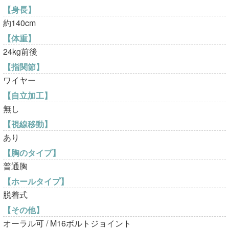
【身長】
約140cm
【体重】
24kg前後
【指関節】
ワイヤー
【自立加工】
無し
【視線移動】
あり
【胸のタイプ】
普通胸
【ホールタイプ】
脱着式
【その他】
オーラル可 / M16ボルトジョイント