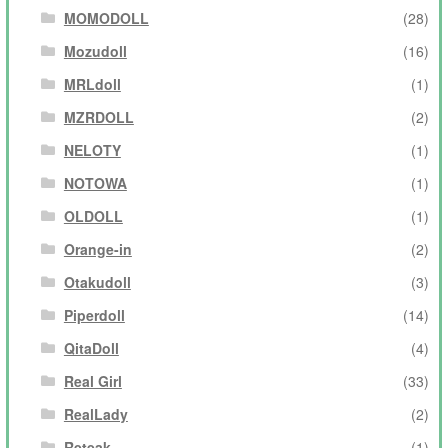
MOMODOLL
(28)
Mozudoll
(16)
MRLdoll
(1)
MZRDOLL
(2)
NELOTY
(1)
NOTOWA
(1)
OLDOLL
(1)
Orange-in
(2)
Otakudoll
(3)
Piperdoll
(14)
QitaDoll
(4)
Real Girl
(33)
RealLady
(2)
Reteak
(1)