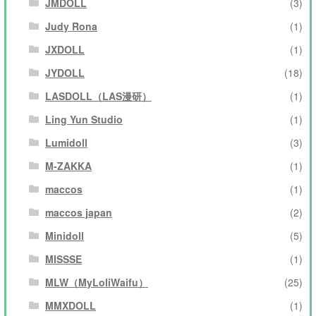
JMDOLL
(3)
Judy Rona
(1)
JXDOLL
(1)
JYDOLL
(18)
LASDOLL（LAS漫研）
(1)
Ling Yun Studio
(1)
Lumidoll
(3)
M-ZAKKA
(1)
maccos
(1)
maccos japan
(2)
Minidoll
(5)
MISSSE
(1)
MLW（MyLoliWaifu）
(25)
MMXDOLL
(1)