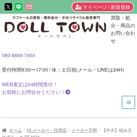
マイページ / 新規登録
ナ
コ
買取・処
ビ
ン
分・商品の
ゲ
テ
お問い合わ
ー
ン
せ
シ
ツ
080-8889-7450
ョ
へ
ン
ス
受付時間
9:00〜17:00 / 休：土日祝(メール・LINEは24H)
へ
キ
ス
ッ
WEB査定は
24時間
受付！
キ
プ
お気軽にお問合せください！
ッ
プ
HOME
ホーム
10.メーカー・代理店
メーカー不明
【中古】組み立
商品一覧