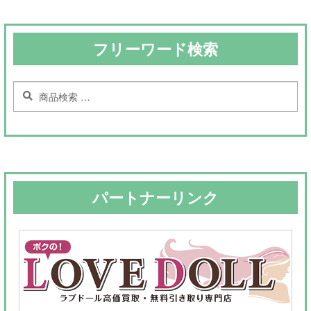
フリーワード検索
検
検
索
索
対
象:
パートナーリンク