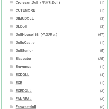
CroissantDoll（羊角社Doll）
(1)
CUTEMORE
(1)
DIMUDOLL
(3)
DLDoll
(3)
DollHouse168（色気美人）
(67)
DollsCastle
(1)
DollSenior
(5)
Elsababe
(25)
Erovenus
(1)
EXDOLL
(4)
EXE
(1)
EXEDOLL
(3)
FANREAL
(3)
Fanwestdoll
(2)