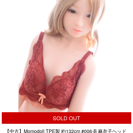
で
¥25,000
し
で
た。
す。
SOLD OUT
【中古】Momodoll TPE製 約132cm #006-B 麻衣子ヘッド