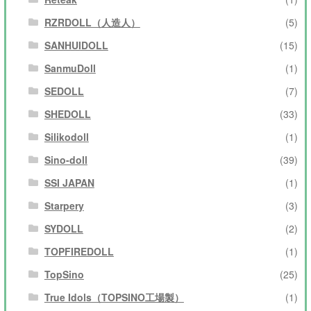
RZRDOLL（人造人）
(5)
SANHUIDOLL
(15)
SanmuDoll
(1)
SEDOLL
(7)
SHEDOLL
(33)
Silikodoll
(1)
Sino-doll
(39)
SSI JAPAN
(1)
Starpery
(3)
SYDOLL
(2)
TOPFIREDOLL
(1)
TopSino
(25)
True Idols（TOPSINO工場製）
(1)