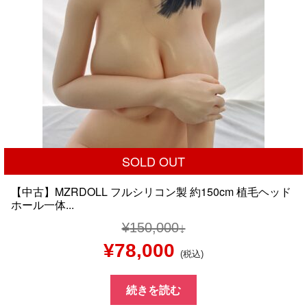
SOLD OUT
【中古】MZRDOLL フルシリコン製 約150cm 植毛ヘッド
ホール一体...
¥
150,000
元
現
¥
78,000
(税込)
の
在
続きを読む
価
の