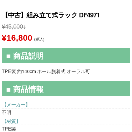
【中古】組み立て式ラック DF4971
¥
45,000
元
現
¥
16,800
(税込)
の
在
■ 商品説明
価
の
格
価
TPE製 約140cm ホール脱着式 オーラル可
は
格
■ 商品情報
¥45,000
は
で
¥16,800
【メーカー】
し
で
不明
た。
す。
【材質】
TPE製