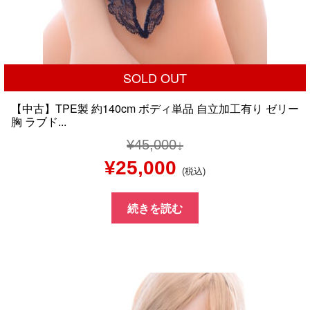
SOLD OUT
【中古】TPE製 約140cm ボディ単品 自立加工有り ゼリー
胸 ラブド...
¥
45,000
元
現
¥
25,000
(税込)
の
在
続きを読む
価
の
格
価
は
格
¥45,000
は