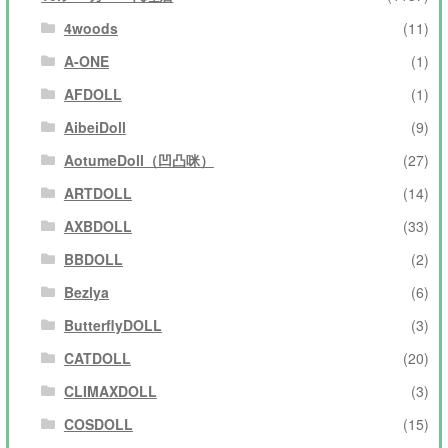
4woods
(11)
A-ONE
(1)
AFDOLL
(1)
AibeiDoll
(9)
AotumeDoll（凹凸咪）
(27)
ARTDOLL
(14)
AXBDOLL
(33)
BBDOLL
(2)
Bezlya
(6)
ButterflyDOLL
(3)
CATDOLL
(20)
CLIMAXDOLL
(3)
COSDOLL
(15)