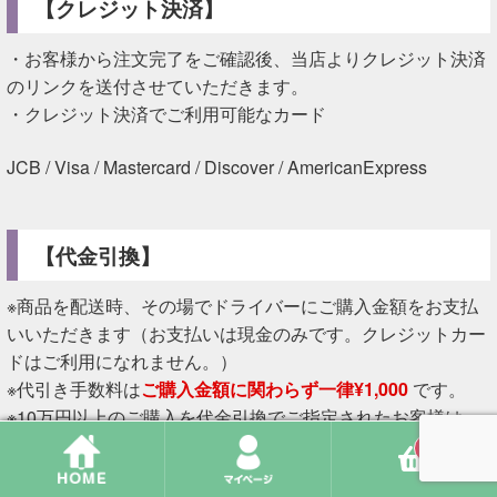
【クレジット決済】
・お客様から注文完了をご確認後、当店よりクレジット決済
のリンクを送付させていただきます。
・クレジット決済でご利用可能なカード
JCB / Visa / Mastercard / Discover / AmericanExpress
【代金引換】
※商品を配送時、その場でドライバーにご購入金額をお支払
いいただきます（お支払いは現金のみです。クレジットカー
ドはご利用になれません。）
※代引き手数料は
ご購入金額に関わらず一律¥1,000
です。
※10万円以上のご購入を代金引換でご指定されたお客様は、
発送前に当店より購入確認のご連絡をさせていただく場合が
0
ございます。