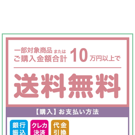
格
価
は
格
¥150,000
は
で
¥78,000
し
で
た。
す。