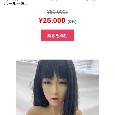
ホール一体...
¥
50,000
元
現
¥
25,000
(税込)
の
在
続きを読む
価
の
格
価
は
格
¥50,000
は
で
¥25,000
し
で
た。
す。