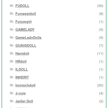
FUDOLL
(30)
Funwestdoll
(8)
Futuregirl
(1)
GAMELADY
(5)
GameLadyDolls
(5)
GUAVADOLL
(7)
Hanidoll
(11)
HRdoll
(1)
ILDOLL
(1)
INHERIT
(1)
Irontechdoll
(20)
J-cute
(4)
Jarliet Doll
(2)