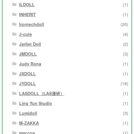
ILDOLL
(1)
INHERIT
(1)
Irontechdoll
(20)
J-cute
(4)
Jarliet Doll
(2)
JMDOLL
(3)
Judy Rona
(1)
JXDOLL
(1)
JYDOLL
(18)
LASDOLL（LAS漫研）
(1)
Ling Yun Studio
(1)
Lumidoll
(3)
M-ZAKKA
(1)
maccos
(1)