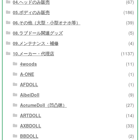
04.ヘッドのみ販売
(67)
05.ボディのみ販売
(186)
06.その他（大型・小型オナホ等）
(39)
08.ラブドール関連グッズ
(5)
09.メンテナンス・補修
(4)
10.メーカー・代理店
(1137)
4woods
(11)
A-ONE
(1)
AFDOLL
(1)
AibeiDoll
(9)
AotumeDoll（凹凸咪）
(27)
ARTDOLL
(14)
AXBDOLL
(33)
BBDOLL
(2)