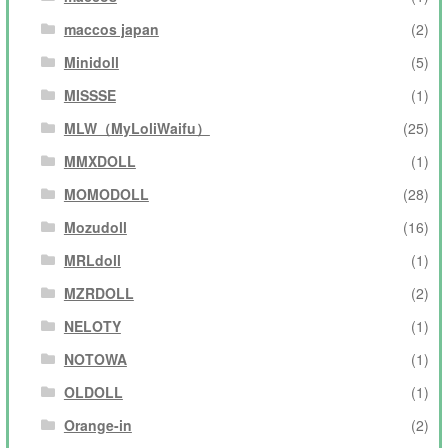
maccos japan
(2)
Minidoll
(5)
MISSSE
(1)
MLW（MyLoliWaifu）
(25)
MMXDOLL
(1)
MOMODOLL
(28)
Mozudoll
(16)
MRLdoll
(1)
MZRDOLL
(2)
NELOTY
(1)
NOTOWA
(1)
OLDOLL
(1)
Orange-in
(2)