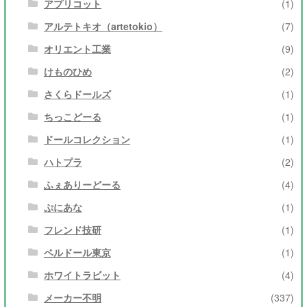
アプリコット
(1)
アルテトキオ（artetokio）
(7)
オリエント工業
(9)
けものひめ
(2)
さくらドールズ
(1)
ちっこどーる
(1)
ドールコレクション
(1)
ハトプラ
(2)
ふぇありーどーる
(4)
ぷにあな
(1)
フレンド技研
(1)
ベルドール東京
(1)
ホワイトラビット
(4)
メーカー不明
(337)