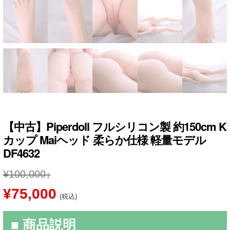
【中古】Piperdoll フルシリコン製 約150cm K
カップ Maiヘッド 柔らか仕様 軽量モデル
DF4632
¥
100,000
元
現
¥
75,000
(税込)
の
在
■ 商品説明
価
の