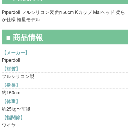
格
価
Piperdoll フルシリコン製 約150cm Kカップ Maiヘッド 柔ら
は
格
か仕様 軽量モデル
¥100,000
は
■ 商品情報
で
¥75,000
し
で
【メーカー】
Piperdoll
た。
す。
【材質】
フルシリコン製
【身長】
約150cm
【体重】
約25kg〜前後
【指関節】
ワイヤー