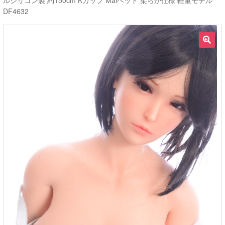
ルシリコン製 約150cm Kカップ Maiヘッド 柔らか仕様 軽量モデル
DF4632
ご利用ガイド
サ
ラブドール買取・処分
🔍
ブ
メ
無料引き取り
ニ
ュ
よくあるご質問
ー
を
お問い合わせ
展
開