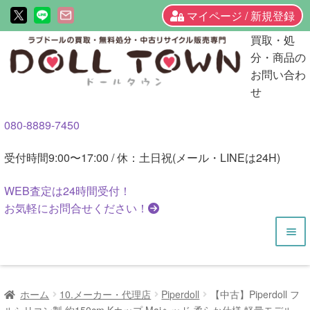
マイページ / 新規登録
ナ
コ
買取・処
ビ
ン
分・商品の
ゲ
テ
お問い合わ
ー
ン
せ
シ
ツ
080-8889-7450
ョ
へ
ン
ス
受付時間
9:00〜17:00 / 休：土日祝(メール・LINEは24H)
へ
キ
ス
ッ
WEB査定は
24時間
受付！
キ
プ
お気軽にお問合せください！
ッ
プ
HOME
ホーム
10.メーカー・代理店
Piperdoll
【中古】Piperdoll フ
商品一覧