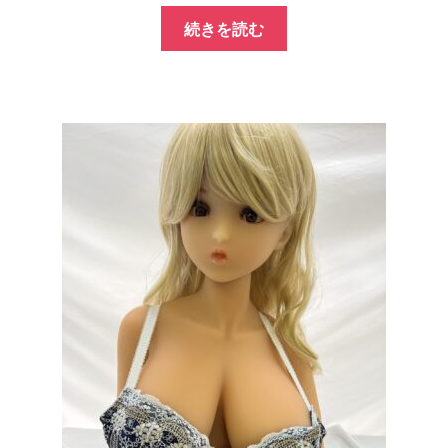
の
在
続きを読む
価
の
格
価
は
格
¥100,000
は
で
¥70,000
し
で
た。
す。