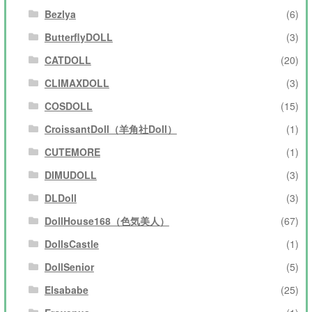
Bezlya
(6)
ButterflyDOLL
(3)
CATDOLL
(20)
CLIMAXDOLL
(3)
COSDOLL
(15)
CroissantDoll（羊角社Doll）
(1)
CUTEMORE
(1)
DIMUDOLL
(3)
DLDoll
(3)
DollHouse168（色気美人）
(67)
DollsCastle
(1)
DollSenior
(5)
Elsababe
(25)