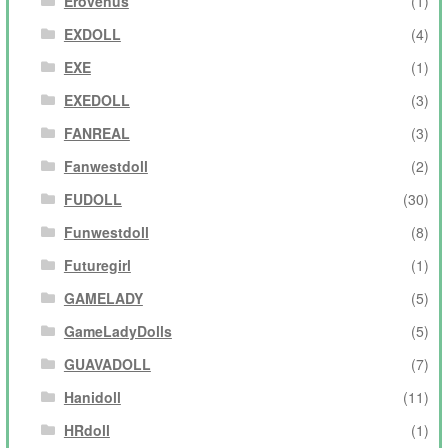
Erovenus
(1)
EXDOLL
(4)
EXE
(1)
EXEDOLL
(3)
FANREAL
(3)
Fanwestdoll
(2)
FUDOLL
(30)
Funwestdoll
(8)
Futuregirl
(1)
GAMELADY
(5)
GameLadyDolls
(5)
GUAVADOLL
(7)
Hanidoll
(11)
HRdoll
(1)