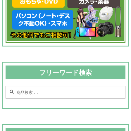
フリーワード検索
検
検
索
索
対
象: