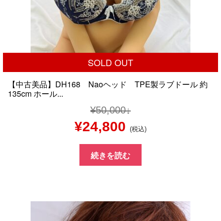
SOLD OUT
【中古美品】DH168 Naoヘッド TPE製ラブドール 約
135cm ホール...
¥
50,000
元
現
¥
24,800
(税込)
の
在
続きを読む
価
の
格
価
は
格