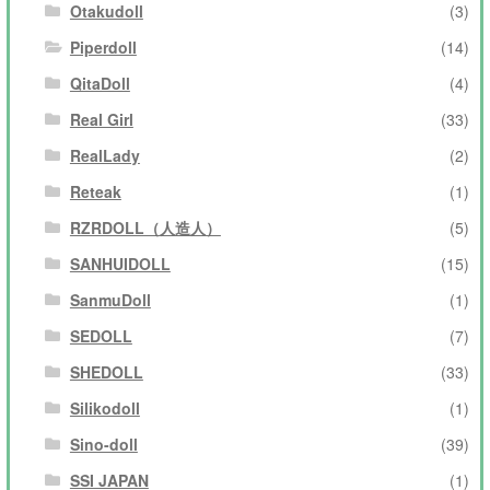
Otakudoll
(3)
Piperdoll
(14)
QitaDoll
(4)
Real Girl
(33)
RealLady
(2)
Reteak
(1)
RZRDOLL（人造人）
(5)
SANHUIDOLL
(15)
SanmuDoll
(1)
SEDOLL
(7)
SHEDOLL
(33)
Silikodoll
(1)
Sino-doll
(39)
SSI JAPAN
(1)