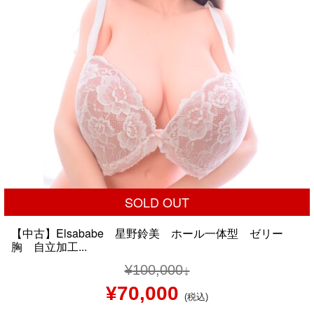
SOLD OUT
【中古】Elsababe 星野鈴美 ホール一体型 ゼリー
胸 自立加工...
¥
100,000
元
現
¥
70,000
(税込)