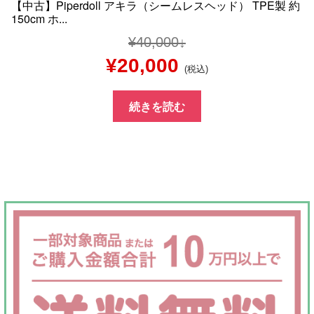
【中古】Piperdoll アキラ（シームレスヘッド） TPE製 約
150cm ホ...
¥
40,000
元
現
¥
20,000
(税込)
の
在
続きを読む
価
の
格
価
は
格
¥40,000
は
で
¥20,000
し
で
た。
す。