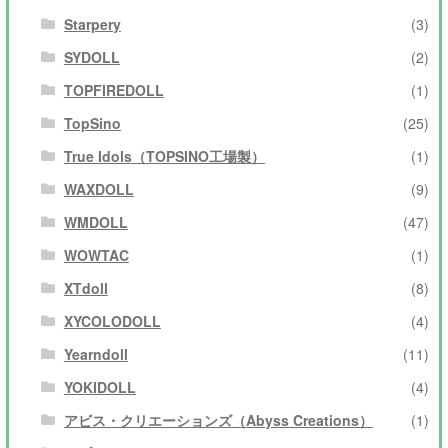
Starpery
(3)
SYDOLL
(2)
TOPFIREDOLL
(1)
TopSino
(25)
True Idols（TOPSINO工場製）
(1)
WAXDOLL
(9)
WMDOLL
(47)
WOWTAC
(1)
XTdoll
(8)
XYCOLODOLL
(4)
Yearndoll
(11)
YOKIDOLL
(4)
アビス・クリエーションズ（Abyss Creations）
(1)