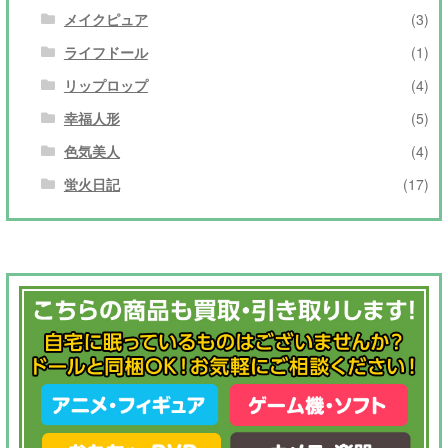
メイクピュア
(3)
ライフドール
(1)
リップロップ
(4)
幸福人形
(5)
色気美人
(4)
蛍火日記
(17)