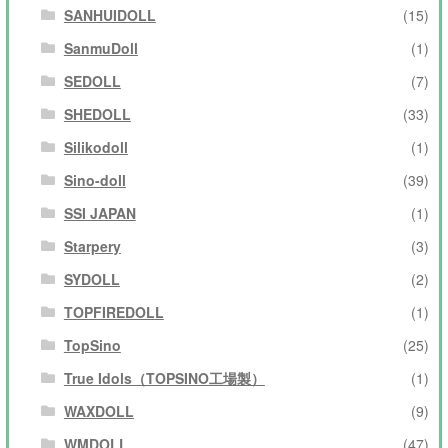
SANHUIDOLL
(15)
SanmuDoll
(1)
SEDOLL
(7)
SHEDOLL
(33)
Silikodoll
(1)
Sino-doll
(39)
SSI JAPAN
(1)
Starpery
(3)
SYDOLL
(2)
TOPFIREDOLL
(1)
TopSino
(25)
True Idols（TOPSINO工場製）
(1)
WAXDOLL
(9)
WMDOLL
(47)