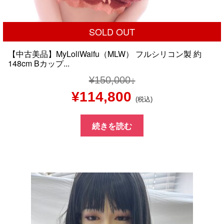
SOLD OUT
【中古美品】MyLoliWaifu（MLW） フルシリコン製 約
148cm Bカップ...
¥
150,000
元
現
¥
114,800
(税込)
の
在
続きを読む
価
の
格
価
は
格
¥150,000
は
で
¥114,800