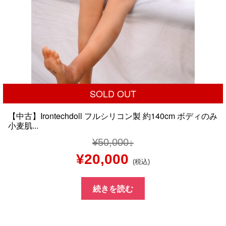
SOLD OUT
【中古】Irontechdoll フルシリコン製 約140cm ボディのみ
小麦肌...
¥
50,000
元
現
¥
20,000
(税込)
の
在
続きを読む
価
の
格
価