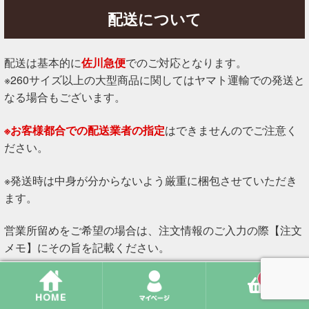
配送について
配送は基本的に
佐川急便
でのご対応となります。
※260サイズ以上の大型商品に関してはヤマト運輸での発送と
なる場合もございます。
※お客様都合での配送業者の指定
はできませんのでご注意く
ださい。
※発送時は中身が分からないよう厳重に梱包させていただき
ます。
営業所留めをご希望の場合は、注文情報のご入力の際【注文
メモ】にその旨を記載ください。
0
※発送は日本国内のみとなります。予めご了承ください。