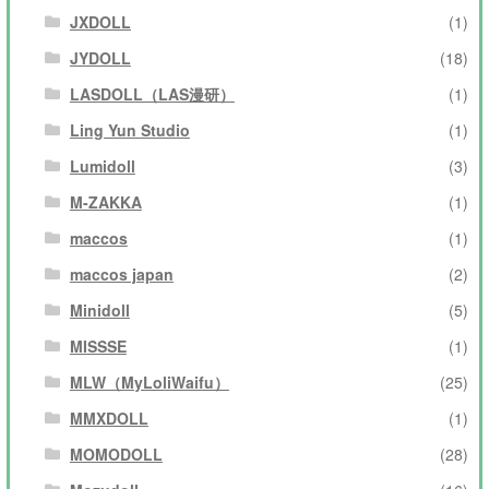
JXDOLL
(1)
JYDOLL
(18)
LASDOLL（LAS漫研）
(1)
Ling Yun Studio
(1)
Lumidoll
(3)
M-ZAKKA
(1)
maccos
(1)
maccos japan
(2)
Minidoll
(5)
MISSSE
(1)
MLW（MyLoliWaifu）
(25)
MMXDOLL
(1)
MOMODOLL
(28)