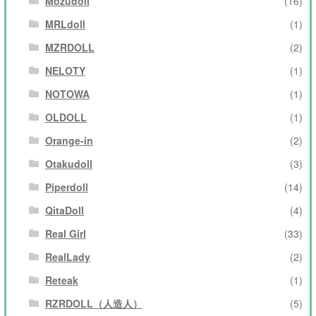
Mozudoll
(16)
MRLdoll
(1)
MZRDOLL
(2)
NELOTY
(1)
NOTOWA
(1)
OLDOLL
(1)
Orange-in
(2)
Otakudoll
(3)
Piperdoll
(14)
QitaDoll
(4)
Real Girl
(33)
RealLady
(2)
Reteak
(1)
RZRDOLL（人造人）
(5)