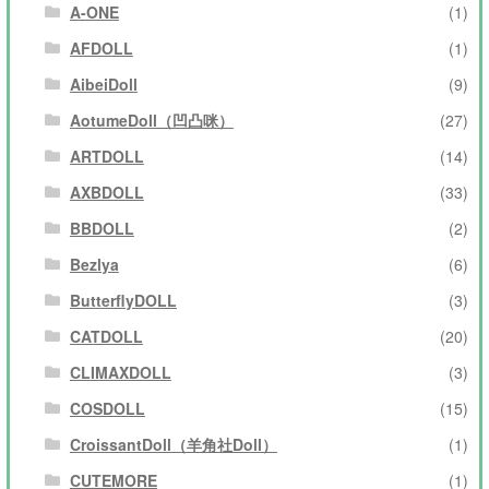
A-ONE
(1)
AFDOLL
(1)
AibeiDoll
(9)
AotumeDoll（凹凸咪）
(27)
ARTDOLL
(14)
AXBDOLL
(33)
BBDOLL
(2)
Bezlya
(6)
ButterflyDOLL
(3)
CATDOLL
(20)
CLIMAXDOLL
(3)
COSDOLL
(15)
CroissantDoll（羊角社Doll）
(1)
CUTEMORE
(1)