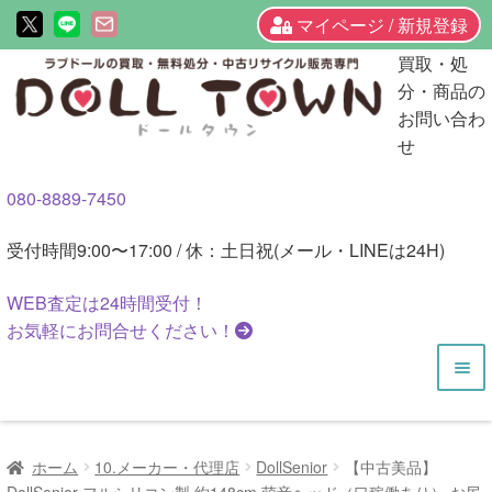
マイページ / 新規登録
ナ
コ
買取・処
ビ
ン
分・商品の
ゲ
テ
お問い合わ
ー
ン
せ
シ
ツ
080-8889-7450
ョ
へ
ン
ス
受付時間
9:00〜17:00 / 休：土日祝(メール・LINEは24H)
へ
キ
ス
ッ
WEB査定は
24時間
受付！
キ
プ
お気軽にお問合せください！
ッ
プ
HOME
ホーム
10.メーカー・代理店
DollSenior
【中古美品】
商品一覧