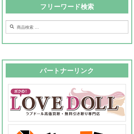
フリーワード検索
検
検
索
索
対
象:
パートナーリンク