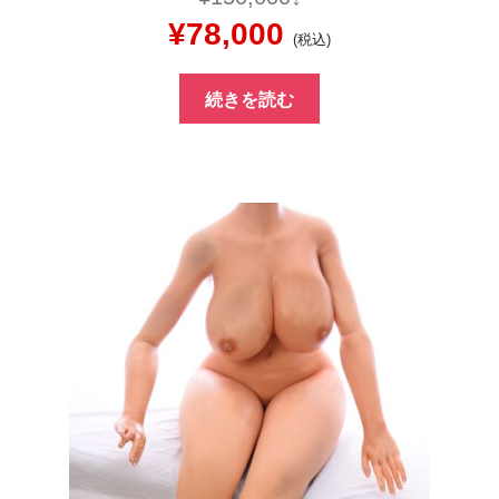
元
現
¥
78,000
(税込)
の
在
続きを読む
価
の
格
価
は
格
¥150,000
は
で
¥78,000
し
で
た。
す。