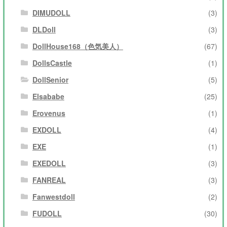
DIMUDOLL
(3)
DLDoll
(3)
DollHouse168（色気美人）
(67)
DollsCastle
(1)
DollSenior
(5)
Elsababe
(25)
Erovenus
(1)
EXDOLL
(4)
EXE
(1)
EXEDOLL
(3)
FANREAL
(3)
Fanwestdoll
(2)
FUDOLL
(30)