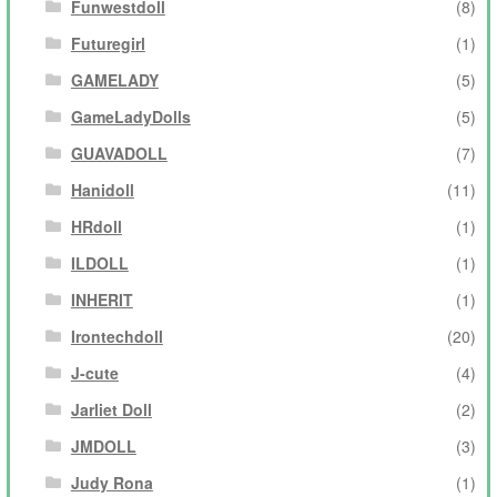
Funwestdoll
(8)
Futuregirl
(1)
GAMELADY
(5)
GameLadyDolls
(5)
GUAVADOLL
(7)
Hanidoll
(11)
HRdoll
(1)
ILDOLL
(1)
INHERIT
(1)
Irontechdoll
(20)
J-cute
(4)
Jarliet Doll
(2)
JMDOLL
(3)
Judy Rona
(1)