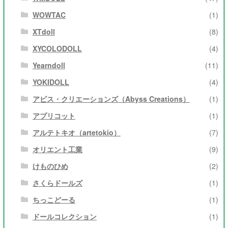
WOWTAC
(1)
XTdoll
(8)
XYCOLODOLL
(4)
Yearndoll
(11)
YOKIDOLL
(4)
アビス・クリエーションズ（Abyss Creations）
(1)
アプリコット
(1)
アルテトキオ（artetokio）
(7)
オリエント工業
(9)
けものひめ
(2)
さくらドールズ
(1)
ちっこどーる
(1)
ドールコレクション
(1)