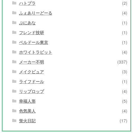
ハトプラ
(2)
ふぇありーどーる
(4)
ぷにあな
(1)
フレンド技研
(1)
ベルドール東京
(1)
ホワイトラビット
(4)
メーカー不明
(337)
メイクピュア
(3)
ライフドール
(1)
リップロップ
(4)
幸福人形
(5)
色気美人
(4)
蛍火日記
(17)