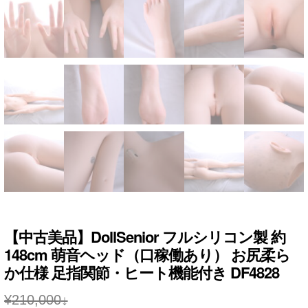
【中古美品】DollSenior フルシリコン製 約
148cm 萌音ヘッド（口稼働あり） お尻柔ら
か仕様 足指関節・ヒート機能付き DF4828
¥
210,000