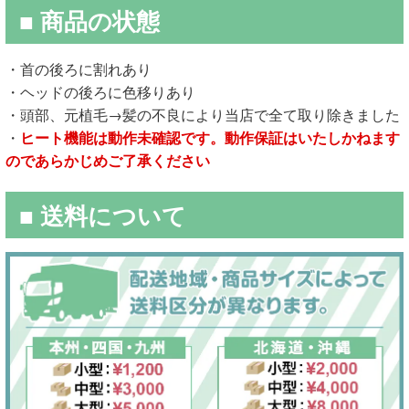
■ 商品の状態
・首の後ろに割れあり
・ヘッドの後ろに色移りあり
・頭部、元植毛→髪の不良により当店で全て取り除きました
・
ヒート機能は動作未確認です。動作保証はいたしかねます
のであらかじめご了承ください
■ 送料について