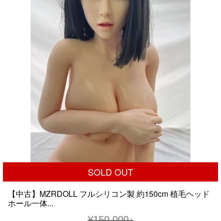
し
で
た。
す。
SOLD OUT
【中古】MZRDOLL フルシリコン製 約150cm 植毛ヘッド
ホール一体...
¥
150,000