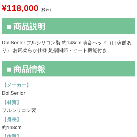
元
現
¥
118,000
(税込)
の
在
■ 商品説明
価
の
格
価
DollSenior フルシリコン製 約148cm 萌音ヘッド（口稼働あ
は
格
り） お尻柔らか仕様 足指関節・ヒート機能付き
¥210,000
は
■ 商品情報
で
¥118,000
し
で
【メーカー】
DollSenior
た。
す。
【材質】
フルシリコン製
【身長】
約148cm
【体重】