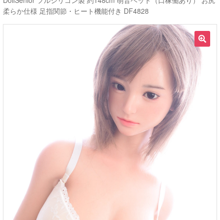
DollSenior フルシリコン製 約148cm 萌音ヘッド（口稼働あり） お尻
柔らか仕様 足指関節・ヒート機能付き DF4828
ご利用ガイド
サ
ラブドール買取・処分
🔍
ブ
メ
無料引き取り
ニ
ュ
よくあるご質問
ー
を
お問い合わせ
展
開