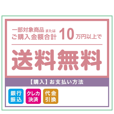
は
格
¥50,000
は
で
¥20,000
し
で
た。
す。