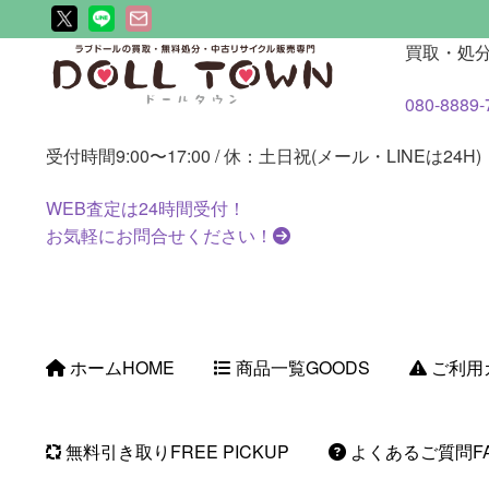
ナ
コ
買取・処
ビ
ン
080-8889-
ゲ
テ
ー
ン
受付時間
9:00〜17:00 / 休：土日祝(メール・LINEは24H)
シ
ツ
ョ
へ
WEB査定は
24時間
受付！
ン
ス
お気軽にお問合せください！
へ
キ
ス
ッ
キ
プ
ッ
プ
ホーム
HOME
商品一覧
GOODS
ご利用
無料引き取り
FREE PICKUP
よくあるご質問
F