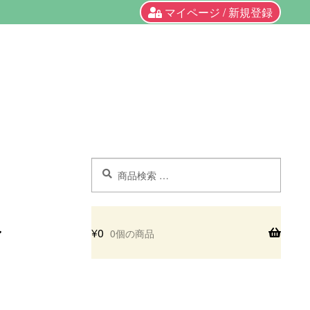
マイページ / 新規登録
検
検
索
索
対
象:
¥
0
0個の商品