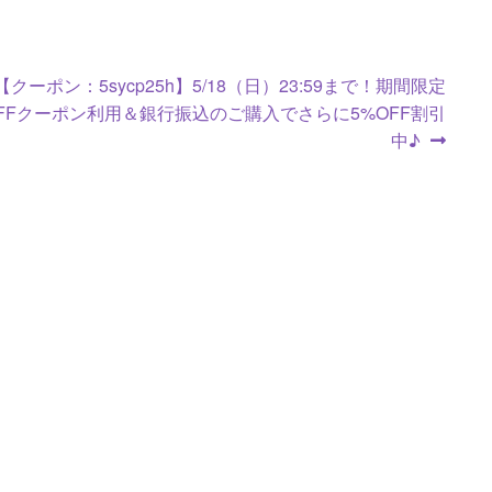
次
【クーポン：5sycp25h】5/18（日）23:59まで！期間限定
の
OFFクーポン利用＆銀行振込のご購入でさらに5%OFF割引
投
中♪
稿: