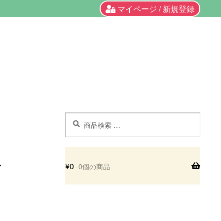
マイページ / 新規登録
検
検
索
索
対
象:
¥
0
0個の商品