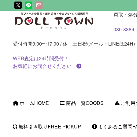
ナ
コ
買取・処
ビ
ン
080-8889-
ゲ
テ
ー
ン
受付時間
9:00〜17:00 / 休：土日祝(メール・LINEは24H)
シ
ツ
ョ
へ
WEB査定は
24時間
受付！
ン
ス
お気軽にお問合せください！
へ
キ
ス
ッ
キ
プ
ッ
プ
ホーム
HOME
商品一覧
GOODS
ご利用
無料引き取り
FREE PICKUP
よくあるご質問
F