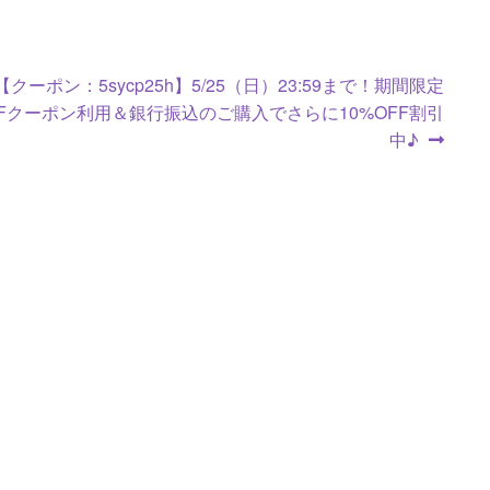
次
【クーポン：5sycp25h】5/25（日）23:59まで！期間限定
の
FFクーポン利用＆銀行振込のご購入でさらに10%OFF割引
投
中♪
稿: