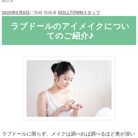
紹介♪
2025年5月8日
に投稿
投稿者
DOLLTOWNスタッフ
ご利用ガイド
ラブドールのアイメイクについ
サ
ラブドール買取・処分
てのご紹介♪
ブ
メ
無料引き取り
ニ
ュ
よくあるご質問
ー
を
お問い合わせ
展
開
ラブドールに限らず、メイクは調べれば調べるほど奥が深い