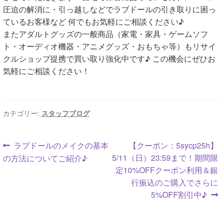
圧迫の解消に・引っ越しなどでラブドールの引き取りに困っ
ているお客様など 何でもお気軽にご相談ください♪
またアダルトグッズの一般商品（家電・家具・ゲームソフ
ト・オーディオ機器・アニメグッズ・おもちゃ等）もリサイ
クルショップ提携で買い取り強化中です♪ この機会にぜひお
気軽にご相談ください！
カテゴリー:
スタッフブログ
投
前
次
ラブドールのメイクの基本
【クーポン：5sycp25h】
の
の
5/11（日）23:59まで！期間限
の方法についてご紹介♪
稿
投
投
定10%OFFクーポン利用＆銀
ナ
稿:
稿:
行振込のご購入でさらに
5%OFF割引中♪
ビ