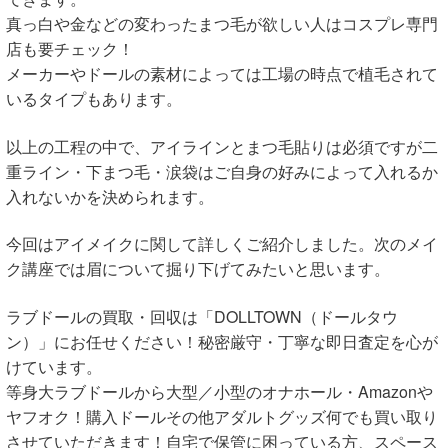
真っ白や金などの変わったまつ毛が欲しい人はコスプレ専門
店も要チェック！
メーカーやドールの素材によっては工場の時点で植毛されて
いるタイプもあります。
以上の工程の中で、アイラインとまつ毛貼りは必須ですが二
重ライン・下まつ毛・涙袋はご自身の好みによって入れるか
入れないかを決められます。
今回はアイメイクに関して詳しくご紹介しました。次のメイ
ク講座では眉について掘り下げてみたいと思います。
ラブドールの買取・回収は「DOLLTOWN（ドールタウ
ン）」にお任せください！秘密厳守・丁寧な即日査定を心が
けています。
等身大ラブドールから大型／小型のオナホール・Amazonや
ヤフオク！購入ドールその他アダルトグッズ何でも買い取り
させていただきます！自宅で保管に困っている方、スペース