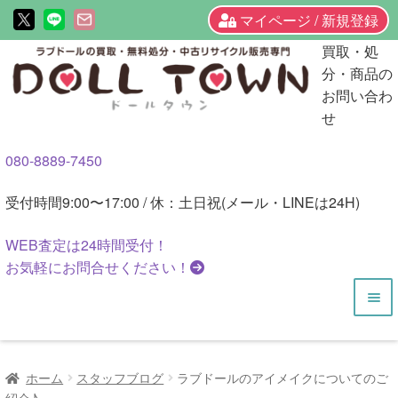
マイページ / 新規登録
ナ
コ
買取・処
ビ
ン
分・商品の
ゲ
テ
お問い合わ
ー
ン
せ
シ
ツ
080-8889-7450
ョ
へ
ン
ス
受付時間
9:00〜17:00 / 休：土日祝(メール・LINEは24H)
へ
キ
ス
ッ
WEB査定は
24時間
受付！
キ
プ
お気軽にお問合せください！
ッ
プ
HOME
ホーム
スタッフブログ
ラブドールのアイメイクについてのご
商品一覧