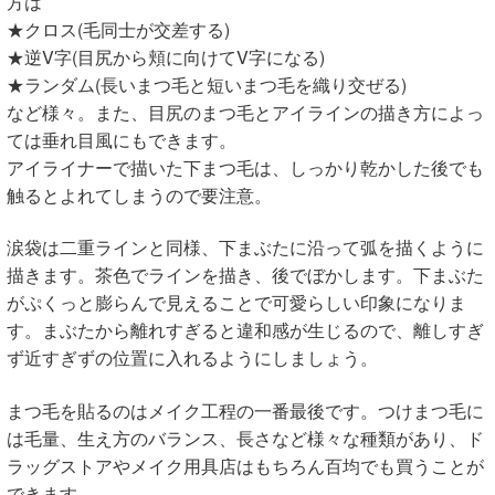
方は
★クロス(毛同士が交差する)
★逆V字(目尻から頬に向けてV字になる)
★ランダム(長いまつ毛と短いまつ毛を織り交ぜる)
など様々。また、目尻のまつ毛とアイラインの描き方によっ
ては垂れ目風にもできます。
アイライナーで描いた下まつ毛は、しっかり乾かした後でも
触るとよれてしまうので要注意。
涙袋は二重ラインと同様、下まぶたに沿って弧を描くように
描きます。茶色でラインを描き、後でぼかします。下まぶた
がぷくっと膨らんで見えることで可愛らしい印象になりま
す。まぶたから離れすぎると違和感が生じるので、離しすぎ
ず近すぎずの位置に入れるようにしましょう。
まつ毛を貼るのはメイク工程の一番最後です。つけまつ毛に
は毛量、生え方のバランス、長さなど様々な種類があり、ド
ラッグストアやメイク用具店はもちろん百均でも買うことが
できます。