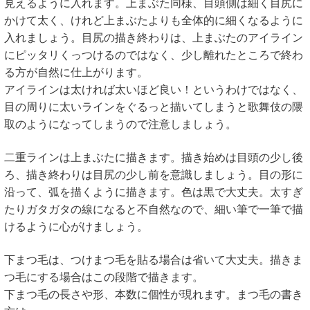
見えるように入れます。上まぶた同様、目頭側は細く目尻に
かけて太く、けれど上まぶたよりも全体的に細くなるように
入れましょう。目尻の描き終わりは、上まぶたのアイライン
にピッタリくっつけるのではなく、少し離れたところで終わ
る方が自然に仕上がります。
アイラインは太ければ太いほど良い！というわけではなく、
目の周りに太いラインをぐるっと描いてしまうと歌舞伎の隈
取のようになってしまうので注意しましょう。
二重ラインは上まぶたに描きます。描き始めは目頭の少し後
ろ、描き終わりは目尻の少し前を意識しましょう。目の形に
沿って、弧を描くように描きます。色は黒で大丈夫。太すぎ
たりガタガタの線になると不自然なので、細い筆で一筆で描
けるように心がけましょう。
下まつ毛は、つけまつ毛を貼る場合は省いて大丈夫。描きま
つ毛にする場合はこの段階で描きます。
下まつ毛の長さや形、本数に個性が現れます。まつ毛の書き