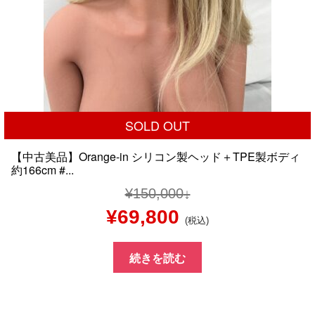
SOLD OUT
【中古美品】Orange-in シリコン製ヘッド＋TPE製ボディ
約166cm #...
¥
150,000
元
現
¥
69,800
(税込)
の
在
続きを読む
価
の
格
価