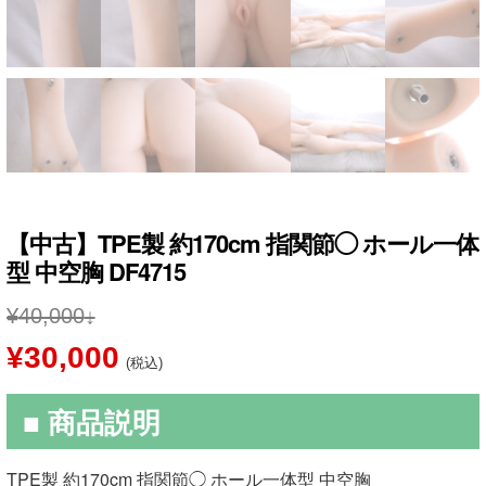
【中古】TPE製 約170cm 指関節◯ ホール一体
型 中空胸 DF4715
¥
40,000
元
現
¥
30,000
(税込)
の
在
■ 商品説明
価
の
格
価
TPE製 約170cm 指関節◯ ホール一体型 中空胸