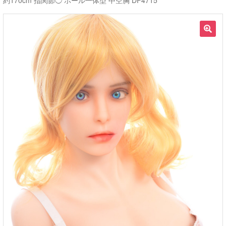
約170cm 指関節◯ ホール一体型 中空胸 DF4715
ご利用ガイド
🔍
サ
ラブドール買取・処分
ブ
メ
無料引き取り
ニ
ュ
よくあるご質問
ー
を
お問い合わせ
展
開