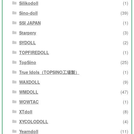
Silikodoll
(1)
Sino-doll
(39)
SSI JAPAN
(1)
Starpery
(3)
SYDOLL
(2)
TOPFIREDOLL
(1)
TopSino
(25)
True Idols（TOPSINO工場製）
(1)
WAXDOLL
(9)
WMDOLL
(47)
WOWTAC
(1)
XTdoll
(8)
XYCOLODOLL
(4)
Yearndoll
(11)