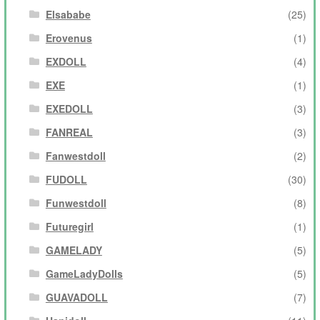
Elsababe
(25)
Erovenus
(1)
EXDOLL
(4)
EXE
(1)
EXEDOLL
(3)
FANREAL
(3)
Fanwestdoll
(2)
FUDOLL
(30)
Funwestdoll
(8)
Futuregirl
(1)
GAMELADY
(5)
GameLadyDolls
(5)
GUAVADOLL
(7)