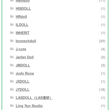
Hanidoll
(11)
HISDOLL
(1)
HRdoll
(1)
ILDOLL
(1)
INHERIT
(1)
Irontechdoll
(20)
J-cute
(4)
Jarliet Doll
(2)
JMDOLL
(3)
Judy Rona
(1)
JXDOLL
(1)
JYDOLL
(18)
LASDOLL（LAS漫研）
(1)
Ling Yun Studio
(1)