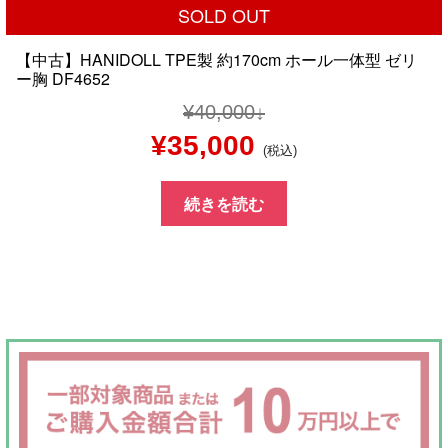
SOLD OUT
【中古】HANIDOLL TPE製 約170cm ホール一体型 ゼリ
ー胸 DF4652
¥
40,000
元
現
¥
35,000
(税込)
の
在
続きを読む
価
の
格
価
は
格
¥40,000
は
で
¥35,000
し
で