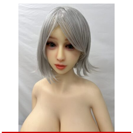
は
格
¥150,000
は
で
¥69,800
し
で
た。
す。