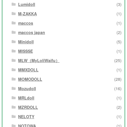
Lumidoll
(3)
M-ZAKKA
(1)
maccos
(1)
maccos japan
(2)
Minidoll
(5)
MISSSE
(1)
MLW（MyLoliWaifu）
(25)
MMXDOLL
(1)
MOMODOLL
(28)
Mozudoll
(16)
MRLdoll
(1)
MZRDOLL
(2)
NELOTY
(1)
NOTOWA
(1)