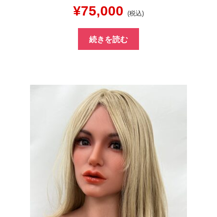
元
現
¥
75,000
(税込)
の
在
続きを読む
価
の
格
価
は
格
¥100,000
は
で
¥75,000
し
で
た。
す。