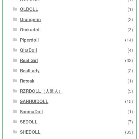
OLDOLL
(1)
Orange-in
(2)
Otakudoll
(3)
Piperdoll
(14)
QitaDoll
(4)
Real Girl
(33)
RealLady
(2)
Reteak
(1)
RZRDOLL（人造人）
(5)
SANHUIDOLL
(15)
SanmuDoll
(1)
SEDOLL
(7)
SHEDOLL
(33)