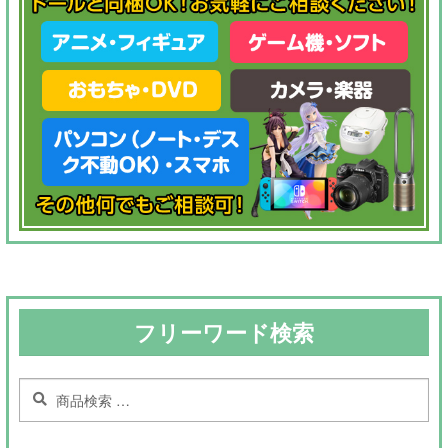
フリーワード検索
検
検
索
索
対