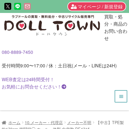
マイページ / 新規登録
ナ
コ
買取・処
ビ
ン
分・商品の
ゲ
テ
お問い合わ
ー
ン
せ
シ
ツ
080-8889-7450
ョ
へ
ン
ス
受付時間
9:00〜17:00 / 休：土日祝(メール・LINEは24H)
へ
キ
ス
ッ
WEB査定は
24時間
受付！
キ
プ
お気軽にお問合せください！
ッ
プ
HOME
ホーム
10.メーカー・代理店
メーカー不明
【中古】TPE製
商品一覧