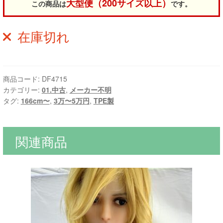
大型便（200サイズ以上）
この商品は
です。
在庫切れ
商品コード:
DF4715
カテゴリー:
01.中古
,
メーカー不明
タグ:
166cm〜
,
3万〜5万円
,
TPE製
関連商品