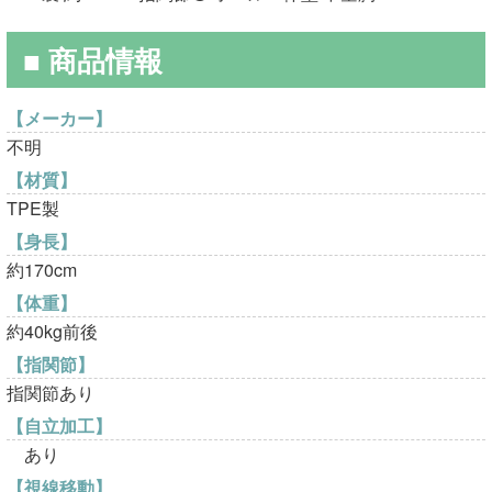
は
格
■ 商品情報
¥40,000
は
で
¥30,000
【メーカー】
し
で
不明
た。
す。
【材質】
TPE製
【身長】
約170cm
【体重】
約40kg前後
【指関節】
指関節あり
【自立加工】
あり
【視線移動】