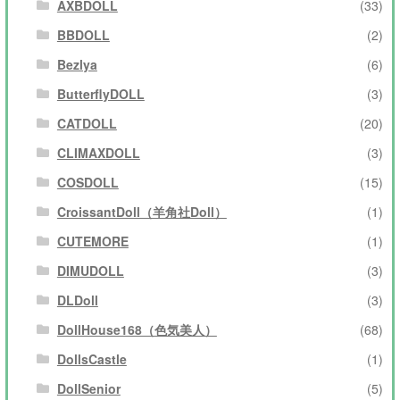
AXBDOLL
(33)
BBDOLL
(2)
Bezlya
(6)
ButterflyDOLL
(3)
CATDOLL
(20)
CLIMAXDOLL
(3)
COSDOLL
(15)
CroissantDoll（羊角社Doll）
(1)
CUTEMORE
(1)
DIMUDOLL
(3)
DLDoll
(3)
DollHouse168（色気美人）
(68)
DollsCastle
(1)
DollSenior
(5)