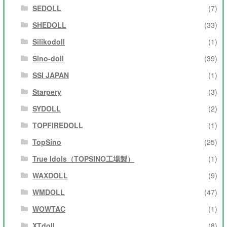
SEDOLL
(7)
SHEDOLL
(33)
Silikodoll
(1)
Sino-doll
(39)
SSI JAPAN
(1)
Starpery
(3)
SYDOLL
(2)
TOPFIREDOLL
(1)
TopSino
(25)
True Idols（TOPSINO工場製）
(1)
WAXDOLL
(9)
WMDOLL
(47)
WOWTAC
(1)
XTdoll
(8)