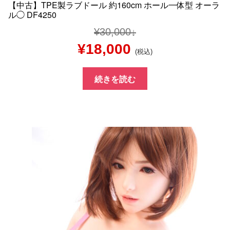
【中古】TPE製ラブドール 約160cm ホール一体型 オーラ
ル◯ DF4250
¥
30,000
元
現
¥
18,000
(税込)
の
在
続きを読む
価
の
格
価
は
格
¥30,000
は
で
¥18,000
し
で
た。
す。