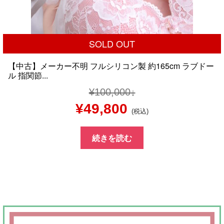
SOLD OUT
【中古】メーカー不明 フルシリコン製 約165cm ラブドー
ル 指関節...
¥
100,000
元
現
¥
49,800
(税込)
の
在
続きを読む
価
の
格
価
は
格
¥100,000
は