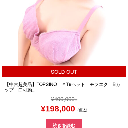
SOLD OUT
【中古超美品】TOPSINO ＃T9ヘッド モフエク Bカ
ップ 口可動...
¥
400,000
元
現
¥
198,000
(税込)
の
在
続きを読む