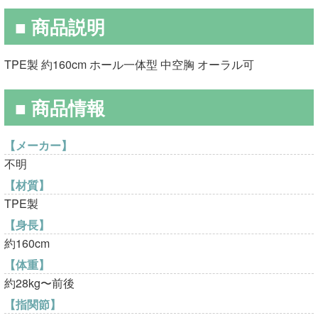
の
在
■ 商品説明
価
の
格
価
TPE製 約160cm ホール一体型 中空胸 オーラル可
は
格
■ 商品情報
¥50,000
は
で
¥29,800
【メーカー】
し
で
不明
た。
す。
【材質】
TPE製
【身長】
約160cm
【体重】
約28kg〜前後
【指関節】