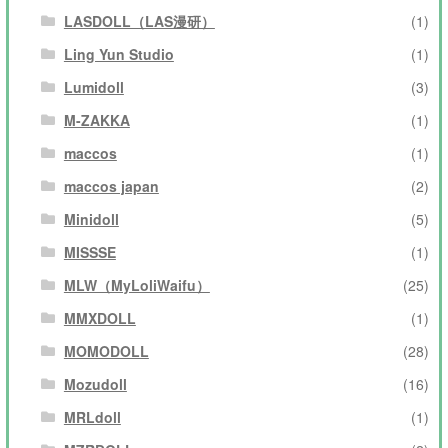
LASDOLL（LAS漫研）
(1)
Ling Yun Studio
(1)
Lumidoll
(3)
M-ZAKKA
(1)
maccos
(1)
maccos japan
(2)
Minidoll
(5)
MISSSE
(1)
MLW（MyLoliWaifu）
(25)
MMXDOLL
(1)
MOMODOLL
(28)
Mozudoll
(16)
MRLdoll
(1)