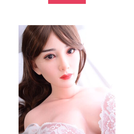
価
の
格
価
は
格
¥400,000
は
で
¥198,000
し
で
た。
す。