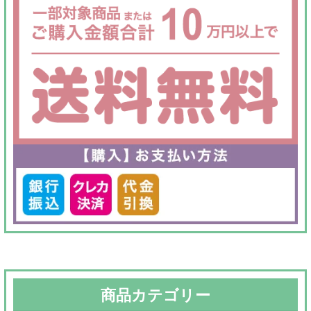
で
¥49,800
し
で
た。
す。
商品カテゴリー