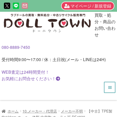
マイページ / 新規登録
ナ
コ
買取・処
ビ
ン
分・商品の
ゲ
テ
お問い合わ
ー
ン
せ
シ
ツ
080-8889-7450
ョ
へ
ン
ス
受付時間
9:00〜17:00 / 休：土日祝(メール・LINEは24H)
へ
キ
ス
ッ
WEB査定は
24時間
受付！
キ
プ
お気軽にお問合せください！
ッ
プ
HOME
ホーム
10.メーカー・代理店
メーカー不明
【中古】TPE製
商品一覧