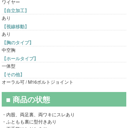
ワイヤー
【自立加工】
あり
【視線移動】
あり
【胸のタイプ】
中空胸
【ホールタイプ】
一体型
【その他】
オーラル可 / M16ボルトジョイント
■ 商品の状態
・内股、両足裏、両ワキにスレあり
・ふともも裏に型付きあり