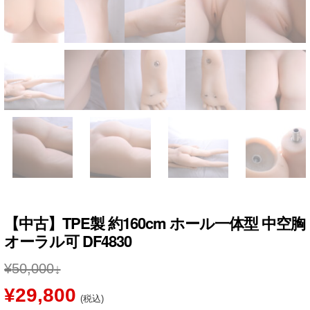
【中古】TPE製 約160cm ホール一体型 中空胸
オーラル可 DF4830
¥
50,000
元
現
¥
29,800
(税込)