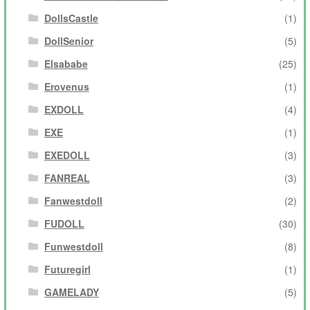
DollsCastle
(1)
DollSenior
(5)
Elsababe
(25)
Erovenus
(1)
EXDOLL
(4)
EXE
(1)
EXEDOLL
(3)
FANREAL
(3)
Fanwestdoll
(2)
FUDOLL
(30)
Funwestdoll
(8)
Futuregirl
(1)
GAMELADY
(5)