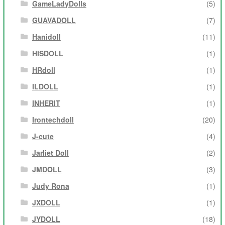
GameLadyDolls
(5)
GUAVADOLL
(7)
Hanidoll
(11)
HISDOLL
(1)
HRdoll
(1)
ILDOLL
(1)
INHERIT
(1)
Irontechdoll
(20)
J-cute
(4)
Jarliet Doll
(2)
JMDOLL
(3)
Judy Rona
(1)
JXDOLL
(1)
JYDOLL
(18)