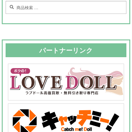
検
検
索
索
対
象:
パートナーリンク