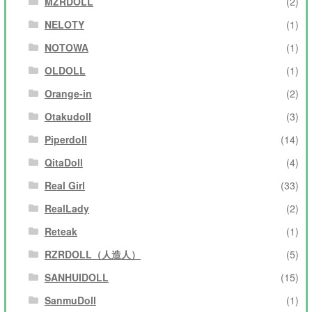
MZRDOLL
(2)
NELOTY
(1)
NOTOWA
(1)
OLDOLL
(1)
Orange-in
(2)
Otakudoll
(3)
Piperdoll
(14)
QitaDoll
(4)
Real Girl
(33)
RealLady
(2)
Reteak
(1)
RZRDOLL（人造人）
(5)
SANHUIDOLL
(15)
SanmuDoll
(1)