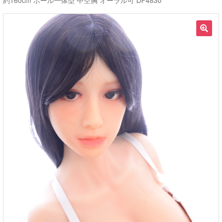
約160cm ホール一体型 中空胸 オーラル可 DF4830
ご利用ガイド
🔍
サ
ラブドール買取・処分
ブ
メ
無料引き取り
ニ
ュ
よくあるご質問
ー
を
お問い合わせ
展
開