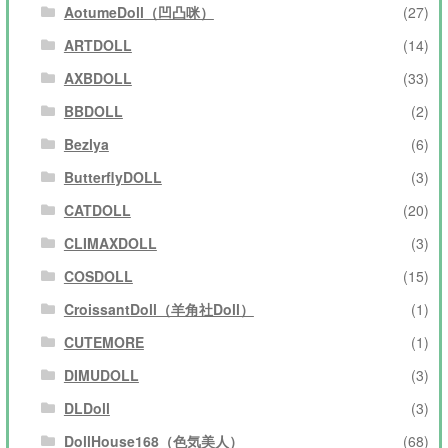
AotumeDoll（凹凸咪）
(27)
ARTDOLL
(14)
AXBDOLL
(33)
BBDOLL
(2)
Bezlya
(6)
ButterflyDOLL
(3)
CATDOLL
(20)
CLIMAXDOLL
(3)
COSDOLL
(15)
CroissantDoll（羊角社Doll）
(1)
CUTEMORE
(1)
DIMUDOLL
(3)
DLDoll
(3)
DollHouse168（色気美人）
(68)