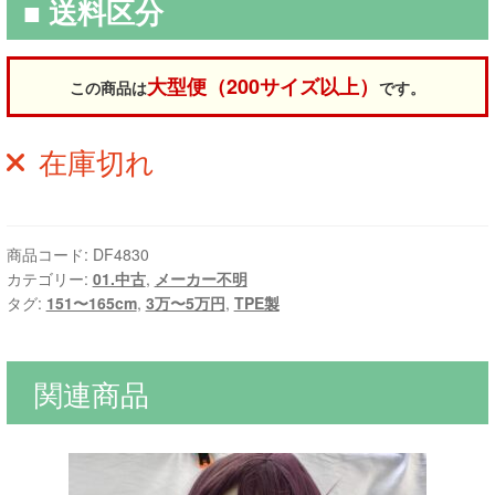
■ 送料区分
大型便（200サイズ以上）
この商品は
です。
在庫切れ
商品コード:
DF4830
カテゴリー:
01.中古
,
メーカー不明
タグ:
151〜165cm
,
3万〜5万円
,
TPE製
関連商品