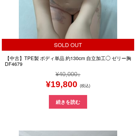
SOLD OUT
【中古】TPE製 ボディ単品 約130cm 自立加工◯ ゼリー胸
DF4679
¥
40,000
元
現
¥
19,800
(税込)
の
在
続きを読む
価
の
格
価
は
格