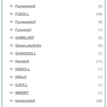
Fanwestdoll
(2)
FUDOLL
(30)
Funwestdoll
(8)
Futuregirl
(1)
GAMELADY
(5)
GameLadyDolls
(5)
GUAVADOLL
(7)
Hanidoll
(11)
HISDOLL
(1)
HRdoll
(1)
ILDOLL
(1)
INHERIT
(1)
Irontechdoll
(20)