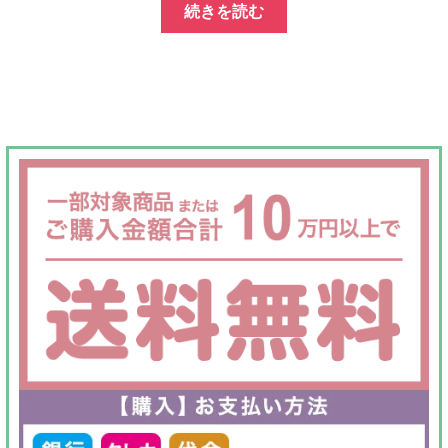
続きを読む
価
の
格
価
は
格
¥40,000
は
で
¥19,800
し
で
た。
す。