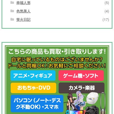
幸福人形
(5)
色気美人
(4)
蛍火日記
(17)