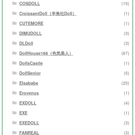
COSDOLL
(15)
CroissantDoll（羊角社Doll）
(1)
CUTEMORE
(1)
DIMUDOLL
(3)
DLDoll
(3)
DollHouse168（色気美人）
(67)
DollsCastle
(1)
DollSenior
(5)
Elsababe
(25)
Erovenus
(1)
EXDOLL
(4)
EXE
(1)
EXEDOLL
(3)
FANREAL
(3)