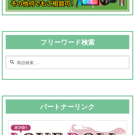
フリーワード検索
検
検
索
索
対
象:
パートナーリンク