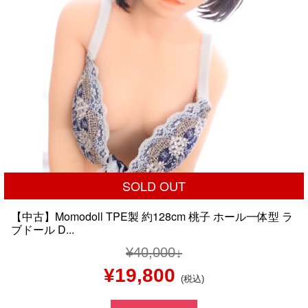
SOLD OUT
【中古】Momodoll TPE製 約128cm 桃子 ホール一体型 ラ
ブドール D...
¥
40,000
元
現
¥
19,800
(税込)
の
在