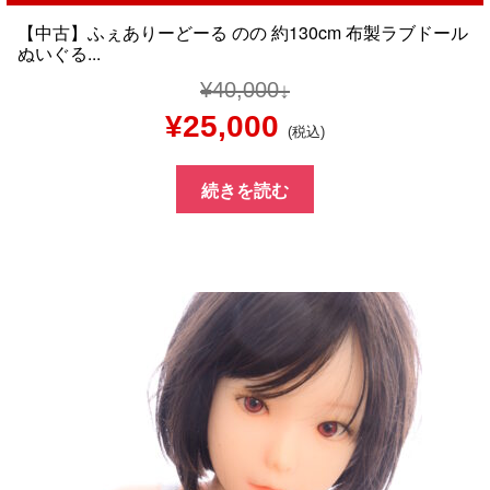
【中古】ふぇありーどーる のの 約130cm 布製ラブドール
ぬいぐる...
¥
40,000
元
現
¥
25,000
(税込)
の
在
続きを読む
価
の
格
価
は
格
¥40,000
は
で
¥25,000
し
で
た。
す。