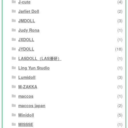
J-cute
(4)
Jarliet Doll
(2)
JMDOLL
(3)
Judy Rona
(1)
JXDOLL
(1)
JYDOLL
(18)
LASDOLL（LAS漫研）
(1)
Ling Yun Studio
(1)
Lumidoll
(3)
M-ZAKKA
(1)
maccos
(1)
maccos japan
(2)
Minidoll
(5)
MISSSE
(1)