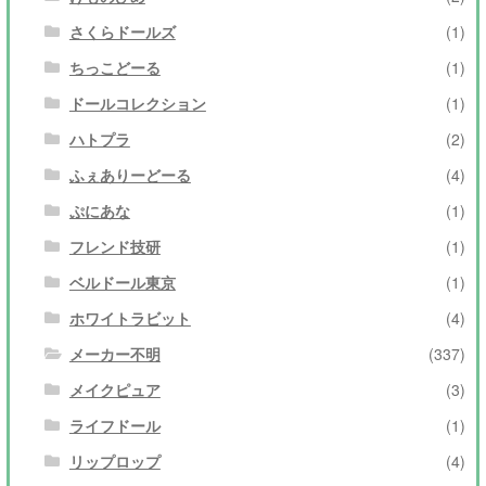
さくらドールズ
(1)
ちっこどーる
(1)
ドールコレクション
(1)
ハトプラ
(2)
ふぇありーどーる
(4)
ぷにあな
(1)
フレンド技研
(1)
ベルドール東京
(1)
ホワイトラビット
(4)
メーカー不明
(337)
メイクピュア
(3)
ライフドール
(1)
リップロップ
(4)