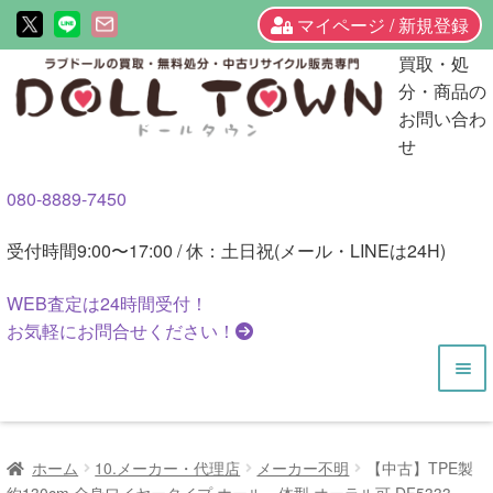
マイページ / 新規登録
ナ
コ
買取・処
ビ
ン
分・商品の
ゲ
テ
お問い合わ
ー
ン
せ
シ
ツ
080-8889-7450
ョ
へ
ン
ス
受付時間
9:00〜17:00 / 休：土日祝(メール・LINEは24H)
へ
キ
ス
ッ
WEB査定は
24時間
受付！
キ
プ
お気軽にお問合せください！
ッ
プ
HOME
ホーム
10.メーカー・代理店
メーカー不明
【中古】TPE製
商品一覧