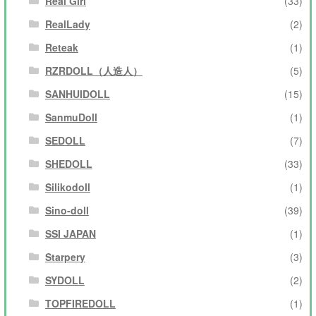
Real Girl
(33)
RealLady
(2)
Reteak
(1)
RZRDOLL（人造人）
(5)
SANHUIDOLL
(15)
SanmuDoll
(1)
SEDOLL
(7)
SHEDOLL
(33)
Silikodoll
(1)
Sino-doll
(39)
SSI JAPAN
(1)
Starpery
(3)
SYDOLL
(2)
TOPFIREDOLL
(1)