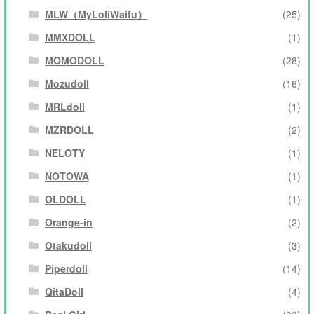
MLW（MyLoliWaifu）
(25)
MMXDOLL
(1)
MOMODOLL
(28)
Mozudoll
(16)
MRLdoll
(1)
MZRDOLL
(2)
NELOTY
(1)
NOTOWA
(1)
OLDOLL
(1)
Orange-in
(2)
Otakudoll
(3)
Piperdoll
(14)
QitaDoll
(4)