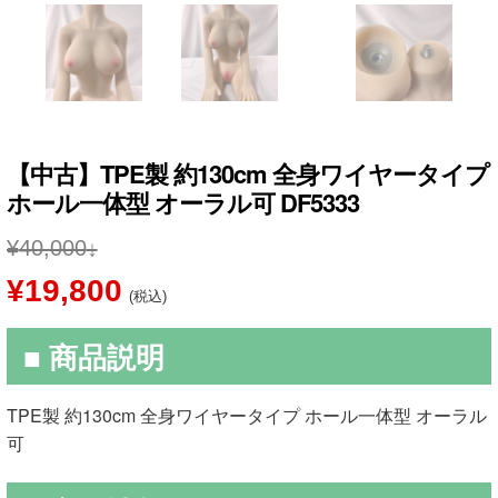
【中古】TPE製 約130cm 全身ワイヤータイプ
ホール一体型 オーラル可 DF5333
¥
40,000
元
現
¥
19,800
(税込)
の
在
■ 商品説明
価
の
格
価
TPE製 約130cm 全身ワイヤータイプ ホール一体型 オーラル
は
格
可
¥40,000
は