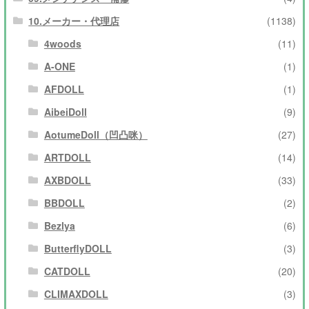
10.メーカー・代理店
(1138)
4woods
(11)
A-ONE
(1)
AFDOLL
(1)
AibeiDoll
(9)
AotumeDoll（凹凸咪）
(27)
ARTDOLL
(14)
AXBDOLL
(33)
BBDOLL
(2)
Bezlya
(6)
ButterflyDOLL
(3)
CATDOLL
(20)
CLIMAXDOLL
(3)