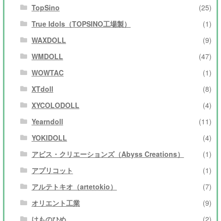
TopSino
(25)
True Idols（TOPSINO工場製）
(1)
WAXDOLL
(9)
WMDOLL
(47)
WOWTAC
(1)
XTdoll
(8)
XYCOLODOLL
(4)
Yearndoll
(11)
YOKIDOLL
(4)
アビス・クリエーションズ（Abyss Creations）
(1)
アプリコット
(1)
アルテトキオ（artetokio）
(7)
オリエント工業
(9)
けものひめ
(2)