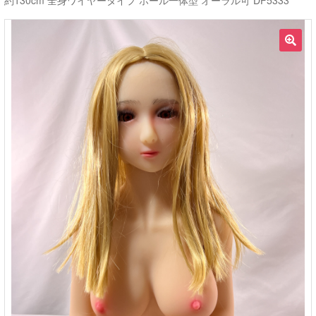
約130cm 全身ワイヤータイプ ホール一体型 オーラル可 DF5333
ご利用ガイド
🔍
サ
ラブドール買取・処分
ブ
メ
無料引き取り
ニ
ュ
よくあるご質問
ー
を
お問い合わせ
展
開