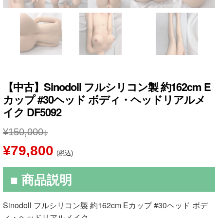
【中古】Sinodoll フルシリコン製 約162cm E
カップ #30ヘッド ボディ・ヘッドリアルメ
イク DF5092
¥
150,000
元
現
¥
79,800
(税込)
の
在
■ 商品説明
価
の
格
価
Sinodoll フルシリコン製 約162cm Eカップ #30ヘッド ボデ
は
格
ィ・ヘッドリアルメイク