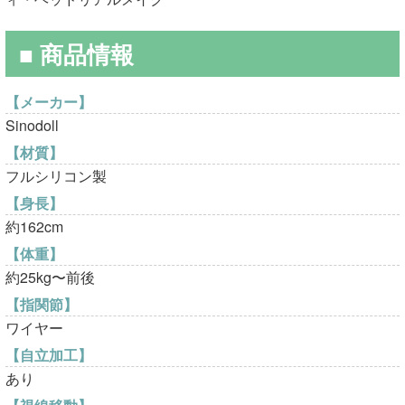
¥150,000
は
■ 商品情報
で
¥79,800
し
で
【メーカー】
Sinodoll
た。
す。
【材質】
フルシリコン製
【身長】
約162cm
【体重】
約25kg〜前後
【指関節】
ワイヤー
【自立加工】
あり