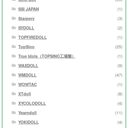
SSI JAPAN
(1)
Starpery
(3)
SYDOLL
(2)
TOPFIREDOLL
(1)
TopSino
(25)
True Idols（TOPSINO工場製）
(1)
WAXDOLL
(9)
WMDOLL
(47)
WOWTAC
(1)
XTdoll
(8)
XYCOLODOLL
(4)
Yearndoll
(11)
YOKIDOLL
(4)