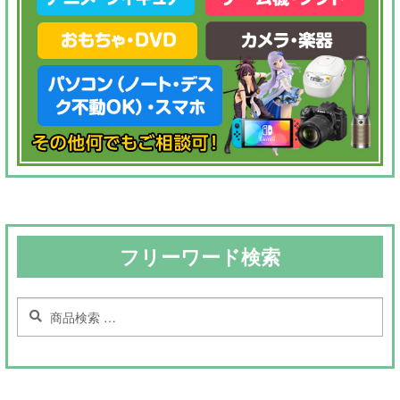
フリーワード検索
検
検
索
索
対
象: