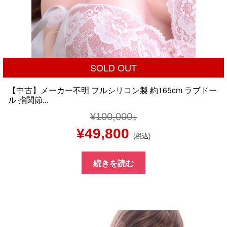
SOLD OUT
【中古】メーカー不明 フルシリコン製 約165cm ラブドー
ル 指関節...
¥
100,000
元
現
¥
49,800
(税込)
の
在
続きを読む
価
の
格
価
は
格