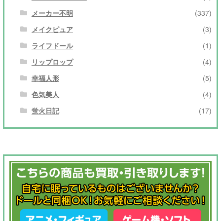
メーカー不明
(337)
メイクピュア
(3)
ライフドール
(1)
リップロップ
(4)
幸福人形
(5)
色気美人
(4)
蛍火日記
(17)