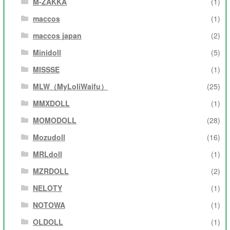
M-ZAKKA
(1)
maccos
(1)
maccos japan
(2)
Minidoll
(5)
MISSSE
(1)
MLW（MyLoliWaifu）
(25)
MMXDOLL
(1)
MOMODOLL
(28)
Mozudoll
(16)
MRLdoll
(1)
MZRDOLL
(2)
NELOTY
(1)
NOTOWA
(1)
OLDOLL
(1)