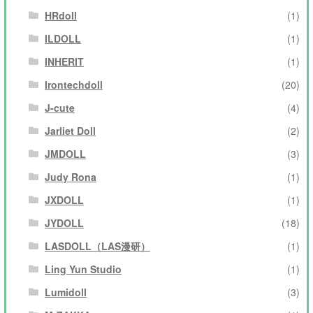
HRdoll
(1)
ILDOLL
(1)
INHERIT
(1)
Irontechdoll
(20)
J-cute
(4)
Jarliet Doll
(2)
JMDOLL
(3)
Judy Rona
(1)
JXDOLL
(1)
JYDOLL
(18)
LASDOLL（LAS漫研）
(1)
Ling Yun Studio
(1)
Lumidoll
(3)