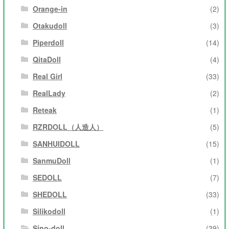
Orange-in
(2)
Otakudoll
(3)
Piperdoll
(14)
QitaDoll
(4)
Real Girl
(33)
RealLady
(2)
Reteak
(1)
RZRDOLL（人造人）
(5)
SANHUIDOLL
(15)
SanmuDoll
(1)
SEDOLL
(7)
SHEDOLL
(33)
Silikodoll
(1)
Sino-doll
(39)