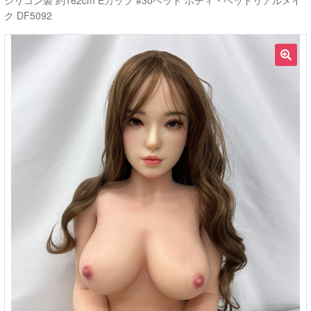
シリコン製 約162cm Eカップ #30ヘッド ボディ・ヘッドリアルメイ
ク DF5092
ご利用ガイド
サ
ラブドール買取・処分
🔍
ブ
メ
無料引き取り
ニ
ュ
よくあるご質問
ー
を
お問い合わせ
展
開