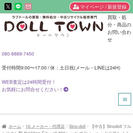
マイページ / 新規登録
ナ
コ
買取・処
ビ
ン
分・商品の
ゲ
テ
お問い合わ
ー
ン
せ
シ
ツ
080-8889-7450
ョ
へ
ン
ス
受付時間
9:00〜17:00 / 休：土日祝(メール・LINEは24H)
へ
キ
ス
ッ
WEB査定は
24時間
受付！
キ
プ
お気軽にお問合せください！
ッ
プ
HOME
ホーム
10.メーカー・代理店
Sino-doll
【中古】Sinodoll フル
商品一覧