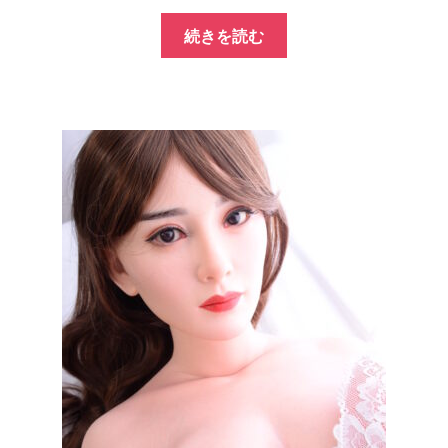
の
在
続きを読む
価
の
格
価
は
格
¥400,000
は
で
¥198,000
し
で
た。
す。