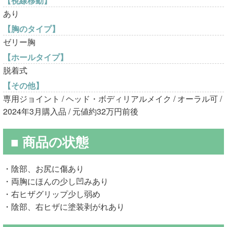
【視線移動】
あり
【胸のタイプ】
ゼリー胸
【ホールタイプ】
脱着式
【その他】
専用ジョイント / ヘッド・ボディリアルメイク / オーラル可 /
2024年3月購入品 / 元値約32万円前後
■ 商品の状態
・陰部、お尻に傷あり
・両胸にほんの少し凹みあり
・右ヒザグリップ少し弱め
・陰部、右ヒザに塗装剥がれあり