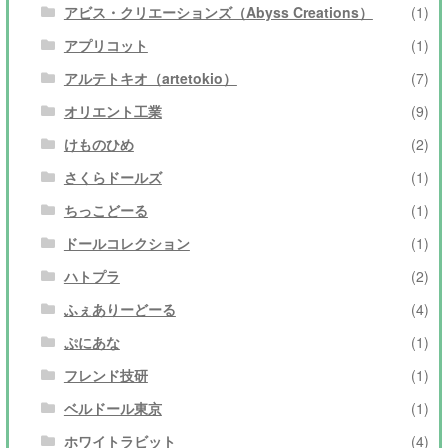
アビス・クリエーションズ（Abyss Creations）
(1)
アプリコット
(1)
アルテトキオ（artetokio）
(7)
オリエント工業
(9)
けものひめ
(2)
さくらドールズ
(1)
ちっこどーる
(1)
ドールコレクション
(1)
ハトプラ
(2)
ふぇありーどーる
(4)
ぷにあな
(1)
フレンド技研
(1)
ベルドール東京
(1)
ホワイトラビット
(4)