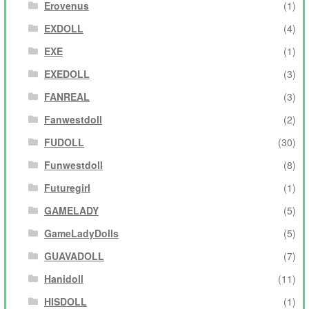
Erovenus
(1)
EXDOLL
(4)
EXE
(1)
EXEDOLL
(3)
FANREAL
(3)
Fanwestdoll
(2)
FUDOLL
(30)
Funwestdoll
(8)
Futuregirl
(1)
GAMELADY
(5)
GameLadyDolls
(5)
GUAVADOLL
(7)
Hanidoll
(11)
HISDOLL
(1)