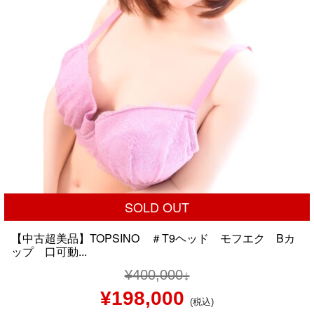
SOLD OUT
【中古超美品】TOPSINO ＃T9ヘッド モフエク Bカ
ップ 口可動...
¥
400,000
元
現
¥
198,000
(税込)