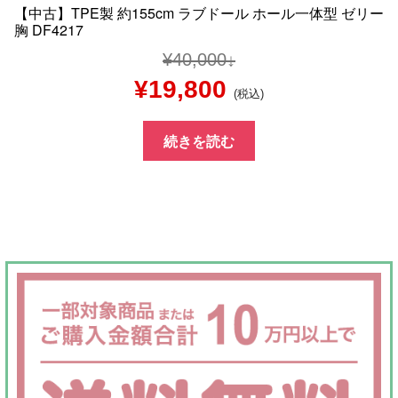
【中古】TPE製 約155cm ラブドール ホール一体型 ゼリー
胸 DF4217
¥
40,000
元
現
¥
19,800
(税込)
の
在
続きを読む
価
の
格
価
は
格
¥40,000
は
で
¥19,800
し
で
た。
す。