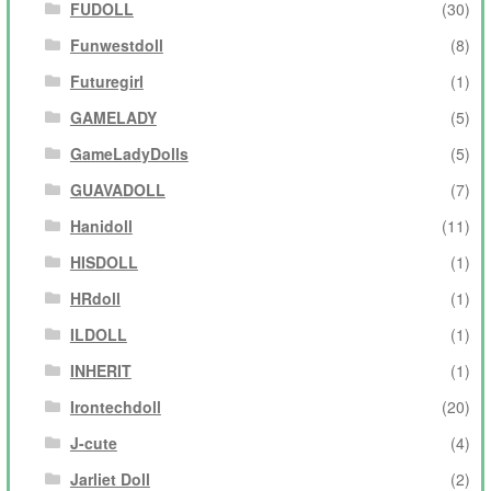
FUDOLL
(30)
Funwestdoll
(8)
Futuregirl
(1)
GAMELADY
(5)
GameLadyDolls
(5)
GUAVADOLL
(7)
Hanidoll
(11)
HISDOLL
(1)
HRdoll
(1)
ILDOLL
(1)
INHERIT
(1)
Irontechdoll
(20)
J-cute
(4)
Jarliet Doll
(2)