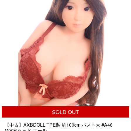
で
¥89,000
し
で
た。
す。
SOLD OUT
【中古】AXBDOLL TPE製 約100cm バスト大 #A46
Momoヘッド ホール...