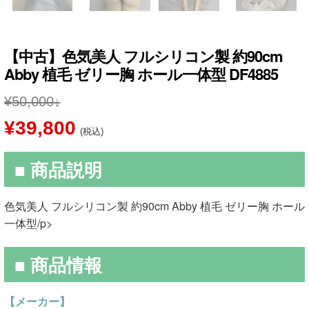
【中古】色気美人 フルシリコン製 約90cm
Abby 植毛 ゼリー胸 ホール一体型 DF4885
¥
50,000
元
現
¥
39,800
(税込)
の
在
■ 商品説明
価
の
格
価
色気美人 フルシリコン製 約90cm Abby 植毛 ゼリー胸 ホール
は
格
一体型/p>
¥50,000
は
■ 商品情報
で
¥39,800
し
で
【メーカー】