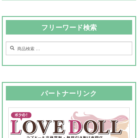
フリーワード検索
検
検
索
索
対
象:
パートナーリンク