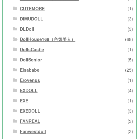
CUTEMORE
(1)
DIMUDOLL
(3)
DLDoll
(3)
DollHouse168（色気美人）
(68)
DollsCastle
(1)
DollSenior
(5)
Elsababe
(25)
Erovenus
(1)
EXDOLL
(4)
EXE
(1)
EXEDOLL
(3)
FANREAL
(3)
Fanwestdoll
(2)