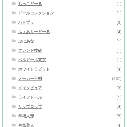
ちっこどーる
(1)
ドールコレクション
(1)
ハトプラ
(2)
ふぇありーどーる
(4)
ぷにあな
(1)
フレンド技研
(1)
ベルドール東京
(1)
ホワイトラビット
(4)
メーカー不明
(337)
メイクピュア
(3)
ライフドール
(1)
リップロップ
(4)
幸福人形
(5)
色気美人
(4)