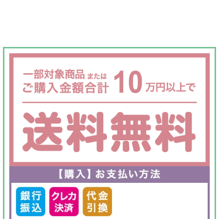
格
価
は
格
¥80,000
は
で
¥65,000
し
で
た。
す。