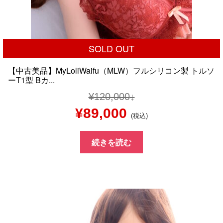
SOLD OUT
【中古美品】MyLoliWaifu（MLW）フルシリコン製 トルソ
ーT1型 Bカ...
¥
120,000
元
現
¥
89,000
(税込)
の
在
続きを読む
価
の
格
価
は
格
¥120,000
は