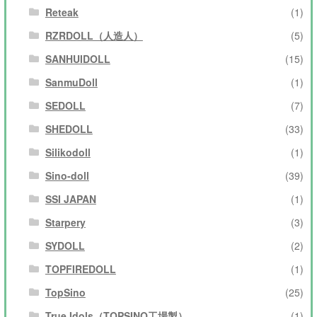
Reteak
(1)
RZRDOLL（人造人）
(5)
SANHUIDOLL
(15)
SanmuDoll
(1)
SEDOLL
(7)
SHEDOLL
(33)
Silikodoll
(1)
Sino-doll
(39)
SSI JAPAN
(1)
Starpery
(3)
SYDOLL
(2)
TOPFIREDOLL
(1)
TopSino
(25)
True Idols（TOPSINO工場製）
(1)