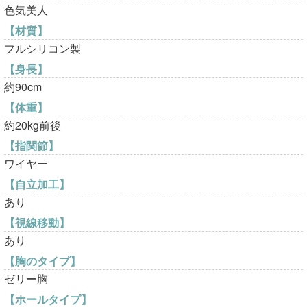
色気美人
た。
す。
【材質】
フルシリコン製
【身長】
約90cm
【体重】
約20kg前後
【指関節】
ワイヤー
【自立加工】
あり
【視線移動】
あり
【胸のタイプ】
ゼリー胸
【ホールタイプ】