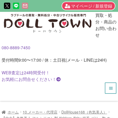
マイページ / 新規登録
ナ
コ
買取・処
ビ
ン
分・商品の
ゲ
テ
お問い合わ
ー
ン
せ
シ
ツ
080-8889-7450
ョ
へ
ン
ス
受付時間
9:00〜17:00 / 休：土日祝(メール・LINEは24H)
へ
キ
ス
ッ
WEB査定は
24時間
受付！
キ
プ
お気軽にお問合せください！
ッ
プ
HOME
ホーム
10.メーカー・代理店
DollHouse168（色気美人）
商品一覧