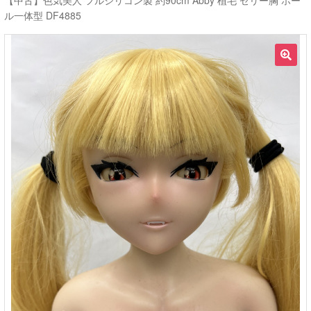
【中古】色気美人 フルシリコン製 約90cm Abby 植毛 ゼリー胸 ホー
ル一体型 DF4885
ご利用ガイド
サ
ラブドール買取・処分
🔍
ブ
メ
無料引き取り
ニ
ュ
よくあるご質問
ー
を
お問い合わせ
展
開