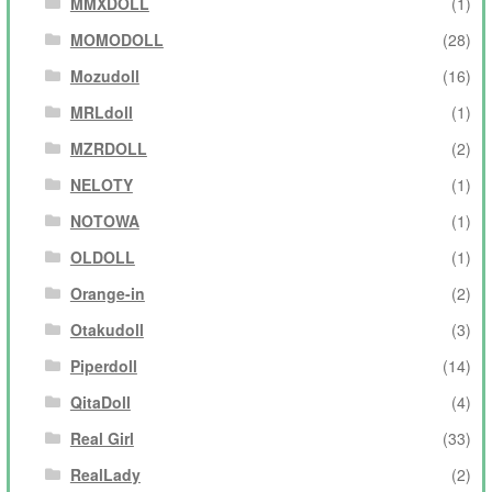
MMXDOLL
(1)
MOMODOLL
(28)
Mozudoll
(16)
MRLdoll
(1)
MZRDOLL
(2)
NELOTY
(1)
NOTOWA
(1)
OLDOLL
(1)
Orange-in
(2)
Otakudoll
(3)
Piperdoll
(14)
QitaDoll
(4)
Real Girl
(33)
RealLady
(2)