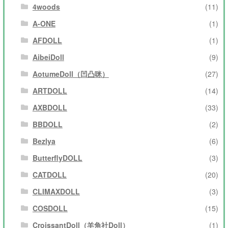
4woods
(11)
A-ONE
(1)
AFDOLL
(1)
AibeiDoll
(9)
AotumeDoll（凹凸咪）
(27)
ARTDOLL
(14)
AXBDOLL
(33)
BBDOLL
(2)
Bezlya
(6)
ButterflyDOLL
(3)
CATDOLL
(20)
CLIMAXDOLL
(3)
COSDOLL
(15)
CroissantDoll（羊角社Doll）
(1)