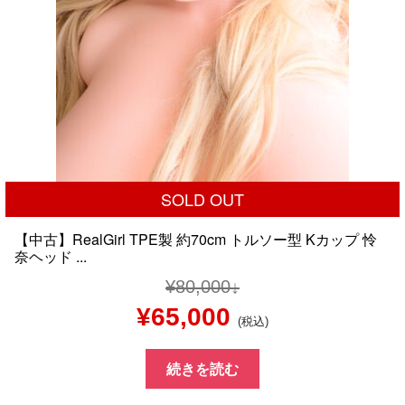
SOLD OUT
【中古】RealGirl TPE製 約70cm トルソー型 Kカップ 怜
奈ヘッド ...
¥
80,000
元
現
¥
65,000
(税込)
の
在
続きを読む
価
の