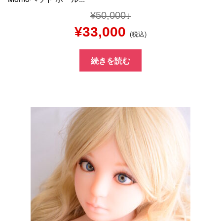
¥
50,000
元
現
¥
33,000
(税込)
の
在
続きを読む
価
の
格
価
は
格
¥50,000
は
で
¥33,000
し
で
た。
す。