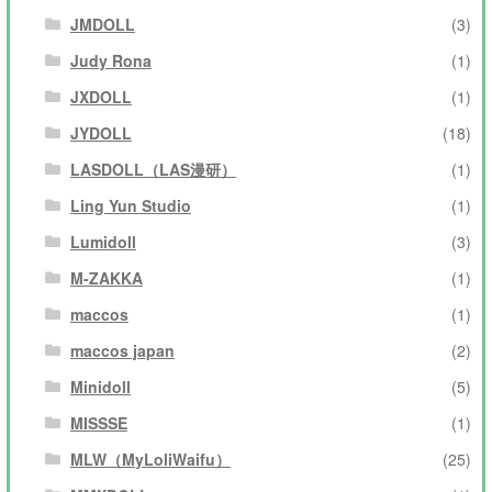
JMDOLL
(3)
Judy Rona
(1)
JXDOLL
(1)
JYDOLL
(18)
LASDOLL（LAS漫研）
(1)
Ling Yun Studio
(1)
Lumidoll
(3)
M-ZAKKA
(1)
maccos
(1)
maccos japan
(2)
Minidoll
(5)
MISSSE
(1)
MLW（MyLoliWaifu）
(25)