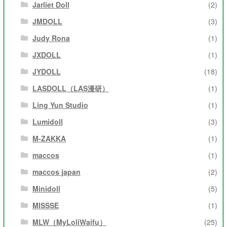
Jarliet Doll
(2)
JMDOLL
(3)
Judy Rona
(1)
JXDOLL
(1)
JYDOLL
(18)
LASDOLL（LAS漫研）
(1)
Ling Yun Studio
(1)
Lumidoll
(3)
M-ZAKKA
(1)
maccos
(1)
maccos japan
(2)
Minidoll
(5)
MISSSE
(1)
MLW（MyLoliWaifu）
(25)