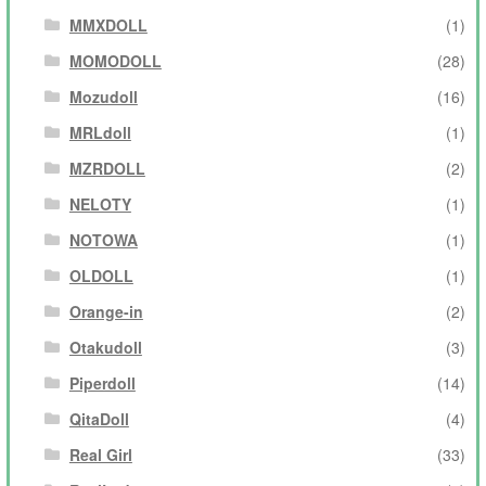
MMXDOLL
(1)
MOMODOLL
(28)
Mozudoll
(16)
MRLdoll
(1)
MZRDOLL
(2)
NELOTY
(1)
NOTOWA
(1)
OLDOLL
(1)
Orange-in
(2)
Otakudoll
(3)
Piperdoll
(14)
QitaDoll
(4)
Real Girl
(33)