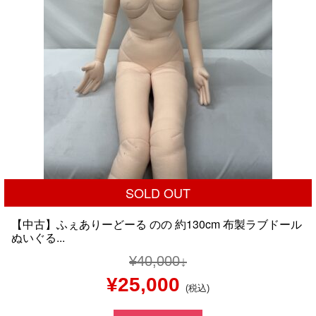
SOLD OUT
【中古】ふぇありーどーる のの 約130cm 布製ラブドール
ぬいぐる...
¥
40,000
元
現
¥
25,000
(税込)
の
在