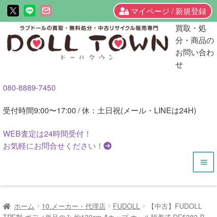
マイページ / 新規登録
ナ
コ
買取・処
ビ
ン
分・商品の
ゲ
テ
お問い合わ
ー
ン
せ
シ
ツ
080-8889-7450
ョ
へ
ン
ス
受付時間
9:00〜17:00 / 休：土日祝(メール・LINEは24H)
へ
キ
ス
ッ
WEB査定は
24時間
受付！
キ
プ
お気軽にお問合せください！
ッ
プ
HOME
ホーム
10.メーカー・代理店
FUDOLL
【中古】FUDOLL
商品一覧