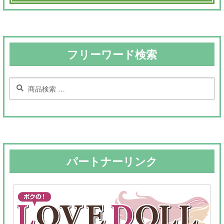
フリーワード検索
検
検
索
索
対
象:
パートナーリンク