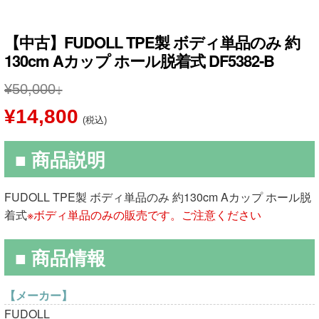
【中古】FUDOLL TPE製 ボディ単品のみ 約
130cm Aカップ ホール脱着式 DF5382-B
¥
50,000
元
現
¥
14,800
(税込)
の
在
■ 商品説明
価
の
格
価
FUDOLL TPE製 ボディ単品のみ 約130cm Aカップ ホール脱
は
格
着式
※ボディ単品のみの販売です。ご注意ください
¥50,000
は
■ 商品情報
で
¥14,800
し
で
【メーカー】
FUDOLL
た。
す。