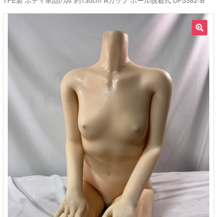
TPE製 ボディ単品のみ 約130cm Aカップ ホール脱着式 DF5382-B
ご利用ガイド
🔍
サ
ラブドール買取・処分
ブ
メ
無料引き取り
ニ
ュ
よくあるご質問
ー
を
お問い合わせ
展
開