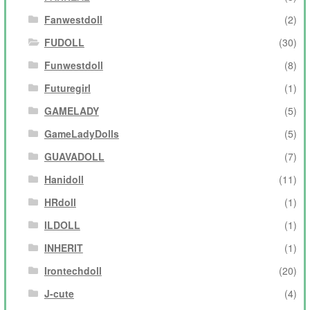
Fanwestdoll
(2)
FUDOLL
(30)
Funwestdoll
(8)
Futuregirl
(1)
GAMELADY
(5)
GameLadyDolls
(5)
GUAVADOLL
(7)
Hanidoll
(11)
HRdoll
(1)
ILDOLL
(1)
INHERIT
(1)
Irontechdoll
(20)
J-cute
(4)