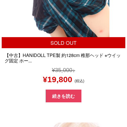
SOLD OUT
【中古】HANIDOLL TPE製 約128cm 稚那ヘッド ※ウイッ
グ固定 ホー...
¥
35,000
元
現
¥
19,800
(税込)
の
在
続きを読む
価
の
格
価
は
格