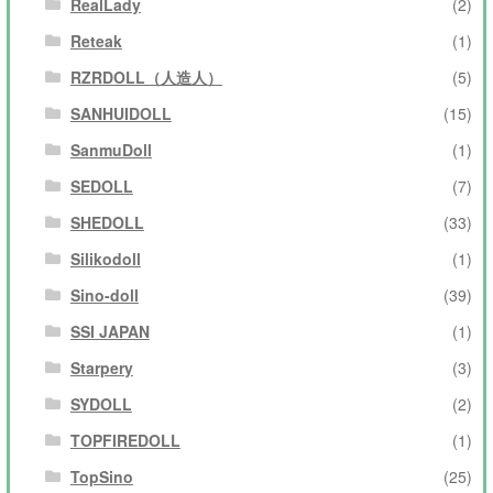
RealLady
(2)
Reteak
(1)
RZRDOLL（人造人）
(5)
SANHUIDOLL
(15)
SanmuDoll
(1)
SEDOLL
(7)
SHEDOLL
(33)
Silikodoll
(1)
Sino-doll
(39)
SSI JAPAN
(1)
Starpery
(3)
SYDOLL
(2)
TOPFIREDOLL
(1)
TopSino
(25)