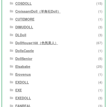
COSDOLL
(15)
CroissantDoll（羊角社Doll）
(1)
CUTEMORE
(1)
DIMUDOLL
(3)
DLDoll
(3)
DollHouse168（色気美人）
(67)
DollsCastle
(1)
DollSenior
(5)
Elsababe
(25)
Erovenus
(1)
EXDOLL
(4)
EXE
(1)
EXEDOLL
(3)
FANREAL
(3)