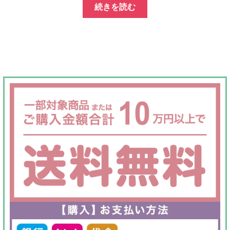
続きを読む
価
の
格
価
は
格
¥40,000
は
で
¥25,000
し
で
た。
す。