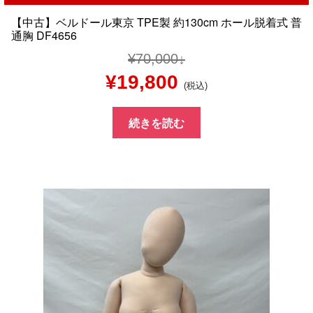
【中古】ベルドール東京 TPE製 約130cm ホール脱着式 普
通胸 DF4656
¥
70,000
元
現
¥
19,800
(税込)
の
在
続きを読む
価
の
格
価
は
格
¥70,000
は
で
¥19,800
し
で
た。
す。