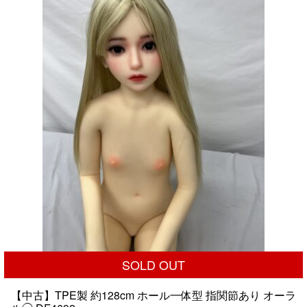
で
¥19,800
し
で
た。
す。
SOLD OUT
【中古】TPE製 約128cm ホール一体型 指関節あり オーラ