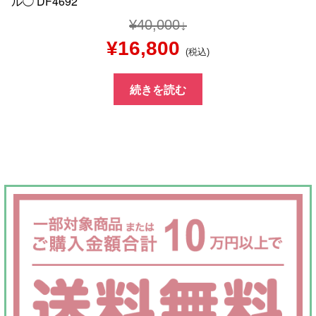
ル◯ DF4692
¥
40,000
元
現
¥
16,800
(税込)
の
在
続きを読む
価
の
格
価
は
格
¥40,000
は
で
¥16,800
し
で
た。
す。