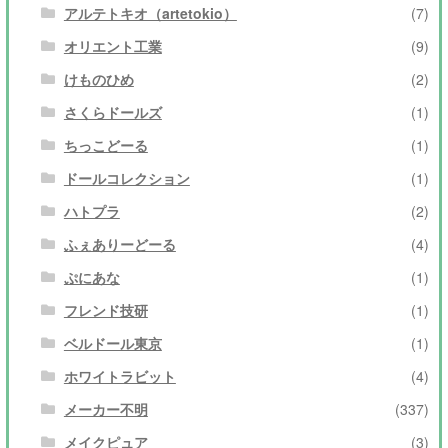
アルテトキオ（artetokio）
(7)
オリエント工業
(9)
けものひめ
(2)
さくらドールズ
(1)
ちっこどーる
(1)
ドールコレクション
(1)
ハトプラ
(2)
ふぇありーどーる
(4)
ぷにあな
(1)
フレンド技研
(1)
ベルドール東京
(1)
ホワイトラビット
(4)
メーカー不明
(337)
メイクピュア
(3)