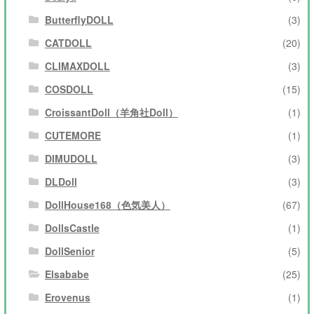
ButterflyDOLL
(3)
CATDOLL
(20)
CLIMAXDOLL
(3)
COSDOLL
(15)
CroissantDoll（羊角社Doll）
(1)
CUTEMORE
(1)
DIMUDOLL
(3)
DLDoll
(3)
DollHouse168（色気美人）
(67)
DollsCastle
(1)
DollSenior
(5)
Elsababe
(25)
Erovenus
(1)