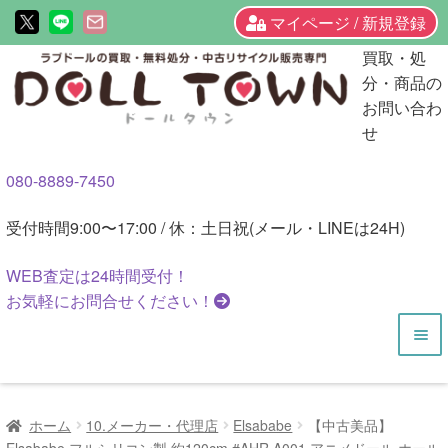
マイページ / 新規登録
ナ
コ
買取・処
ビ
ン
分・商品の
ゲ
テ
お問い合わ
ー
ン
せ
シ
ツ
080-8889-7450
ョ
へ
ン
ス
受付時間
9:00〜17:00 / 休：土日祝(メール・LINEは24H)
へ
キ
ス
ッ
WEB査定は
24時間
受付！
キ
プ
お気軽にお問合せください！
ッ
プ
HOME
ホーム
10.メーカー・代理店
Elsababe
【中古美品】
商品一覧