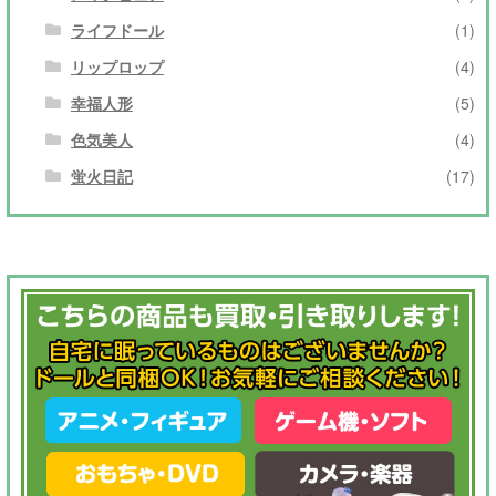
ライフドール
(1)
リップロップ
(4)
幸福人形
(5)
色気美人
(4)
蛍火日記
(17)