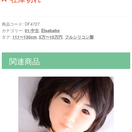
商品コード:
DF4727
カテゴリー:
01.中古
,
Elsababe
タグ:
111〜130cm
,
5万〜10万円
,
フルシリコン製
関連商品