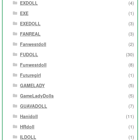
EXDOLL
(4)
EXE
(1)
EXEDOLL
(3)
FANREAL
(3)
Fanwestdoll
(2)
FUDOLL
(30)
Funwestdoll
(8)
Futuregirl
(1)
GAMELADY
(5)
GameLadyDolls
(5)
GUAVADOLL
(7)
Hanidoll
(11)
HRdoll
(1)
ILDOLL
(1)