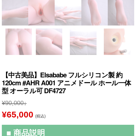
【中古美品】Elsababe フルシリコン製 約
120cm #AHR A001 アニメドール ホール一体
型 オーラル可 DF4727
¥
90,000
元
現
¥
65,000
(税込)
の
在
■ 商品説明
価
の