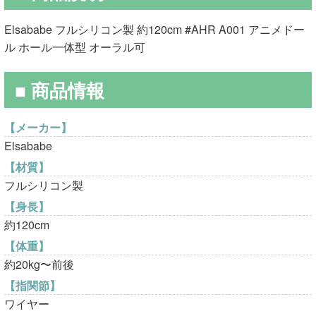
格
価
Elsababe フルシリコン製 約120cm #AHR A001 アニメドー
は
格
ル ホール一体型 オーラル可
¥90,000
は
■ 商品情報
で
¥65,000
し
で
【メーカー】
Elsababe
た。
す。
【材質】
フルシリコン製
【身長】
約120cm
【体重】
約20kg〜前後
【指関節】
ワイヤー