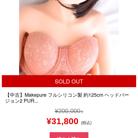
SOLD OUT
【中古】Makepure フルシリコン製 約125cm ヘッドバー
ジョン2 PUR...
¥
200,000
元
現
¥
31,800
(税込)
の
在