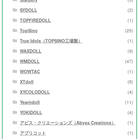
SYDOLL
(2)
TOPFIREDOLL
(1)
TopSino
(25)
True Idols（TOPSINO工場製）
(1)
WAXDOLL
(9)
WMDOLL
(47)
WOWTAC
(1)
XTdoll
(8)
XYCOLODOLL
(4)
Yearndoll
(11)
YOKIDOLL
(4)
アビス・クリエーションズ（Abyss Creations）
(1)
アプリコット
(1)