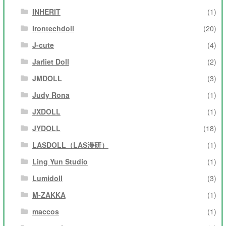
INHERIT
(1)
Irontechdoll
(20)
J-cute
(4)
Jarliet Doll
(2)
JMDOLL
(3)
Judy Rona
(1)
JXDOLL
(1)
JYDOLL
(18)
LASDOLL（LAS漫研）
(1)
Ling Yun Studio
(1)
Lumidoll
(3)
M-ZAKKA
(1)
maccos
(1)