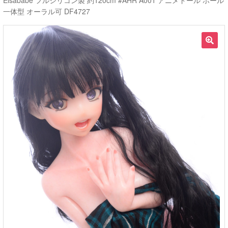
Elsababe フルシリコン製 約120cm #AHR A001 アニメドール ホール
一体型 オーラル可 DF4727
ご利用ガイド
サ
ラブドール買取・処分
🔍
ブ
メ
無料引き取り
ニ
ュ
よくあるご質問
ー
を
お問い合わせ
展
開