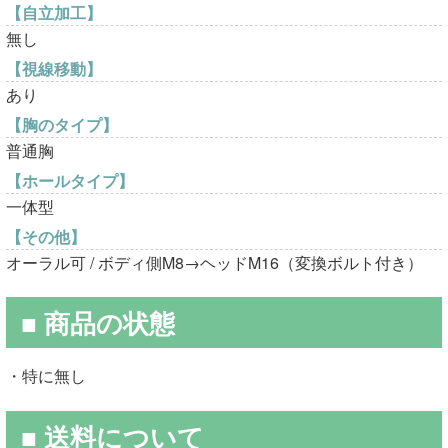
【自立加工】
無し
【視線移動】
あり
【胸のタイプ】
普通胸
【ホールタイプ】
一体型
【その他】
オーラル可 / ボディ側M8→ヘッドM16（変換ボルト付き）
■ 商品の状態
・特に無し
■ 送料について