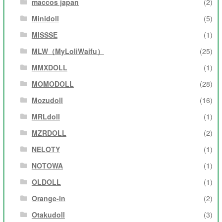
maccos japan
(2)
Minidoll
(5)
MISSSE
(1)
MLW（MyLoliWaifu）
(25)
MMXDOLL
(1)
MOMODOLL
(28)
Mozudoll
(16)
MRLdoll
(1)
MZRDOLL
(2)
NELOTY
(1)
NOTOWA
(1)
OLDOLL
(1)
Orange-in
(2)
Otakudoll
(3)