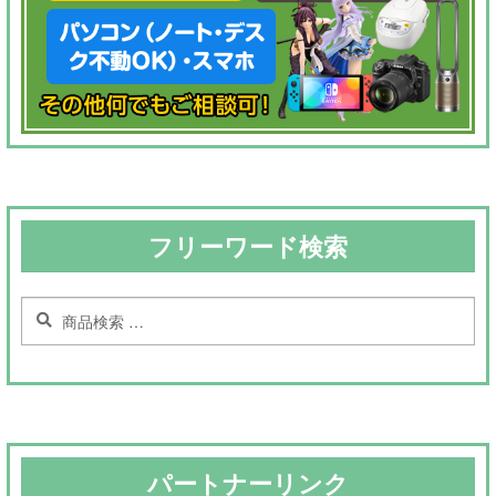
フリーワード検索
検
検
索
索
対
象:
パートナーリンク