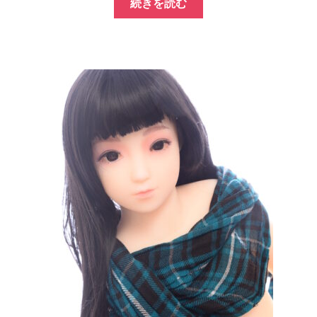
続きを読む
価
の
格
価
は
格
¥200,000
は
で
¥31,800
し
で
た。
す。