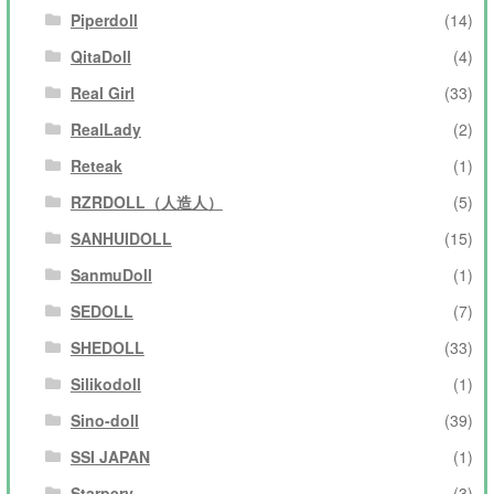
Piperdoll
(14)
QitaDoll
(4)
Real Girl
(33)
RealLady
(2)
Reteak
(1)
RZRDOLL（人造人）
(5)
SANHUIDOLL
(15)
SanmuDoll
(1)
SEDOLL
(7)
SHEDOLL
(33)
Silikodoll
(1)
Sino-doll
(39)
SSI JAPAN
(1)
Starpery
(3)