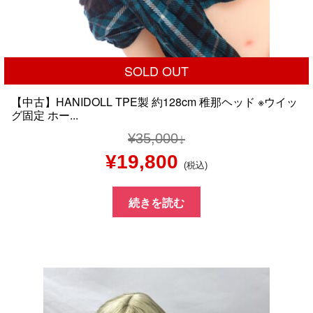
SOLD OUT
【中古】HANIDOLL TPE製 約128cm 稚那ヘッド ※ウイッ
グ固定 ホー...
¥
35,000
元
現
¥
19,800
(税込)
の
在
続きを読む
価
の
格
価
は
格
¥35,000
は