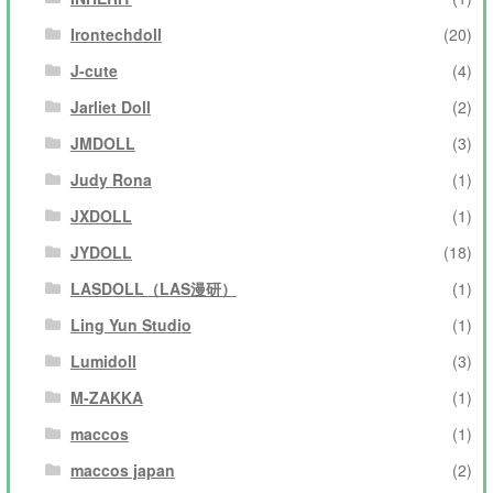
Irontechdoll
(20)
J-cute
(4)
Jarliet Doll
(2)
JMDOLL
(3)
Judy Rona
(1)
JXDOLL
(1)
JYDOLL
(18)
LASDOLL（LAS漫研）
(1)
Ling Yun Studio
(1)
Lumidoll
(3)
M-ZAKKA
(1)
maccos
(1)
maccos japan
(2)