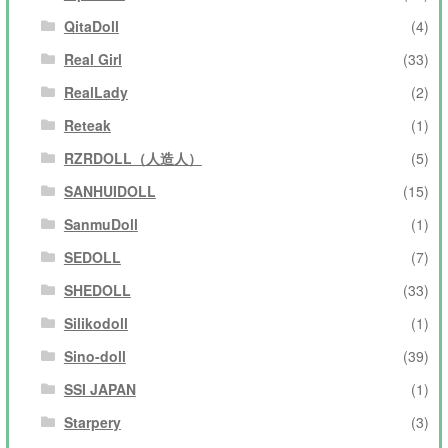
QitaDoll
(4)
Real Girl
(33)
RealLady
(2)
Reteak
(1)
RZRDOLL（人造人）
(5)
SANHUIDOLL
(15)
SanmuDoll
(1)
SEDOLL
(7)
SHEDOLL
(33)
Silikodoll
(1)
Sino-doll
(39)
SSI JAPAN
(1)
Starpery
(3)