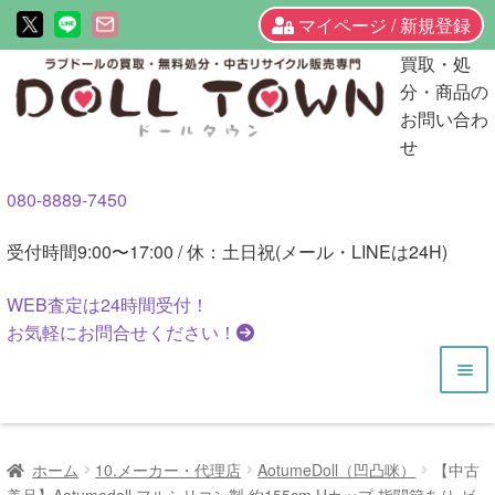
マイページ / 新規登録
ナ
コ
買取・処
ビ
ン
分・商品の
ゲ
テ
お問い合わ
ー
ン
せ
シ
ツ
080-8889-7450
ョ
へ
ン
ス
受付時間
9:00〜17:00 / 休：土日祝(メール・LINEは24H)
へ
キ
ス
ッ
WEB査定は
24時間
受付！
キ
プ
お気軽にお問合せください！
ッ
プ
HOME
ホーム
10.メーカー・代理店
AotumeDoll（凹凸咪）
【中古
商品一覧