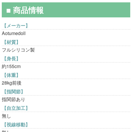
¥350,000
は
■ 商品情報
で
¥110,000
し
で
【メーカー】
Aotumedoll
た。
す。
【材質】
フルシリコン製
【身長】
約155cm
【体重】
28kg前後
【指関節】
指関節あり
【自立加工】
無し
【視線移動】