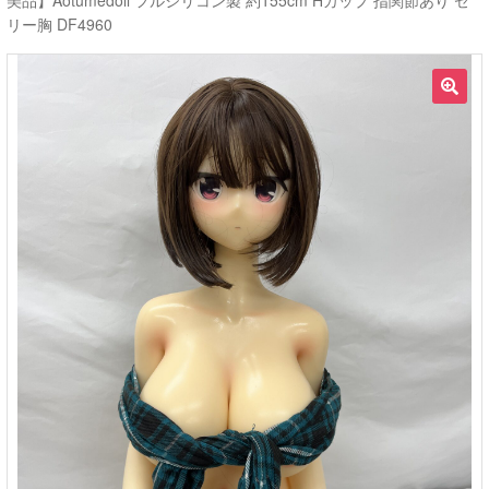
美品】Aotumedoll フルシリコン製 約155cm Hカップ 指関節あり ゼ
リー胸 DF4960
ご利用ガイド
サ
ラブドール買取・処分
🔍
ブ
メ
無料引き取り
ニ
ュ
よくあるご質問
ー
を
お問い合わせ
展
開