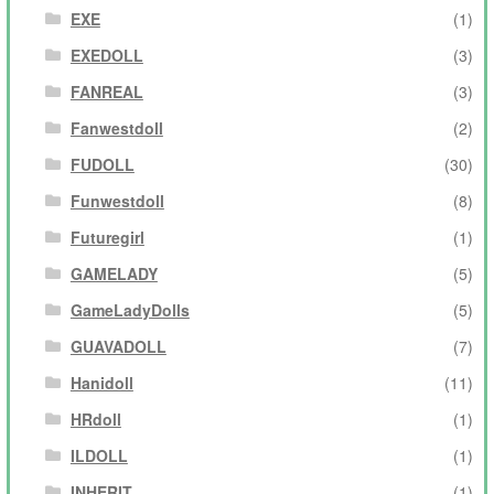
EXE
(1)
EXEDOLL
(3)
FANREAL
(3)
Fanwestdoll
(2)
FUDOLL
(30)
Funwestdoll
(8)
Futuregirl
(1)
GAMELADY
(5)
GameLadyDolls
(5)
GUAVADOLL
(7)
Hanidoll
(11)
HRdoll
(1)
ILDOLL
(1)
INHERIT
(1)