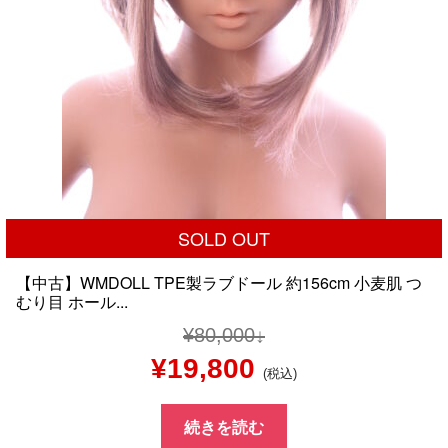
SOLD OUT
【中古】WMDOLL TPE製ラブドール 約156cm 小麦肌 つ
むり目 ホール...
¥
80,000
元
現
¥
19,800
(税込)
の
在
続きを読む
価
の