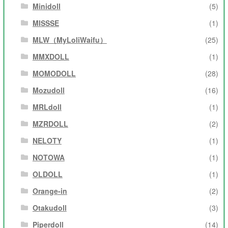
Minidoll
(5)
MISSSE
(1)
MLW（MyLoliWaifu）
(25)
MMXDOLL
(1)
MOMODOLL
(28)
Mozudoll
(16)
MRLdoll
(1)
MZRDOLL
(2)
NELOTY
(1)
NOTOWA
(1)
OLDOLL
(1)
Orange-in
(2)
Otakudoll
(3)
Piperdoll
(14)