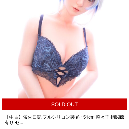
し
で
た。
す。
SOLD OUT
【中古】蛍火日記 フルシリコン製 約151cm 菜々子 指関節
有り ゼ...