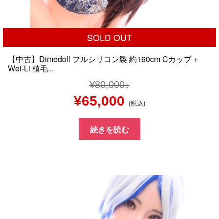
SOLD OUT
【中古】Dimedoll フルシリコン製 約160cm Cカップ +
Wei-Li 植毛...
¥
80,000
元
現
¥
65,000
(税込)
の
在
続きを読む
価
の
格
価
は
格
¥80,000
は
で
¥65,000