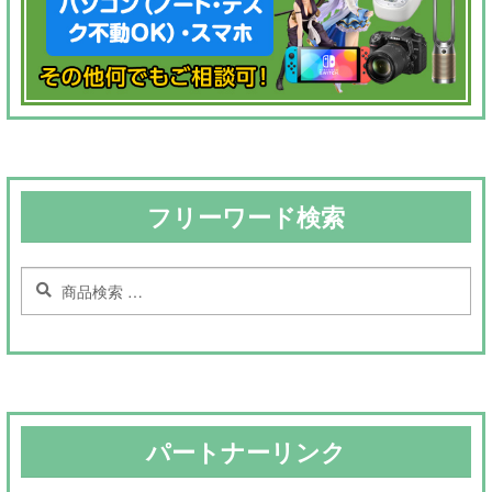
フリーワード検索
検
検
索
索
対
象:
パートナーリンク