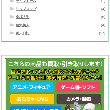
ライフドール
(1)
リップロップ
(4)
幸福人形
(5)
色気美人
(4)
蛍火日記
(17)