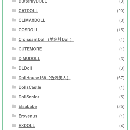
ButterflyDOLL
(3)
CATDOLL
(20)
CLIMAXDOLL
(3)
COSDOLL
(15)
CroissantDoll（羊角社Doll）
(1)
CUTEMORE
(1)
DIMUDOLL
(3)
DLDoll
(3)
DollHouse168（色気美人）
(67)
DollsCastle
(1)
DollSenior
(5)
Elsababe
(25)
Erovenus
(1)
EXDOLL
(4)