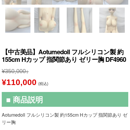
【中古美品】Aotumedoll フルシリコン製 約
155cm Hカップ 指関節あり ゼリー胸 DF4960
¥
350,000
元
現
¥
110,000
(税込)
の
在
■ 商品説明
価
の
格
価
Aotumedoll フルシリコン製 約155cm Hカップ 指関節あり ゼ
は
格
リー胸