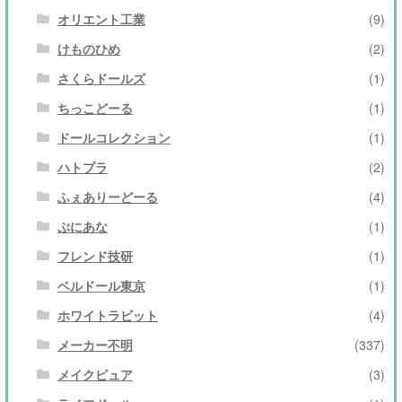
オリエント工業
(9)
けものひめ
(2)
さくらドールズ
(1)
ちっこどーる
(1)
ドールコレクション
(1)
ハトプラ
(2)
ふぇありーどーる
(4)
ぷにあな
(1)
フレンド技研
(1)
ベルドール東京
(1)
ホワイトラビット
(4)
メーカー不明
(337)
メイクピュア
(3)