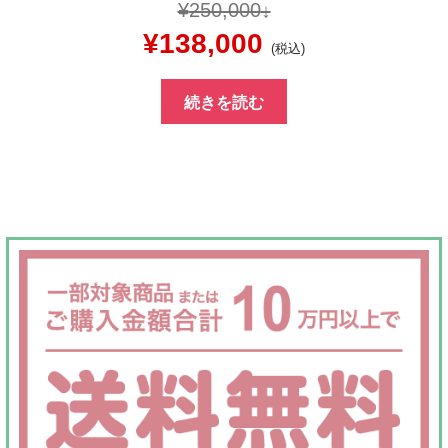
¥
250,000
元
現
¥
138,000
(税込)
の
在
続きを読む
価
の
格
価
は
格
¥250,000
は
で
¥138,000
し
で
た。
す。