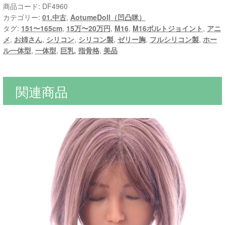
商品コード:
DF4960
カテゴリー:
01.中古
,
AotumeDoll（凹凸咪）
タグ:
151〜165cm
,
15万〜20万円
,
M16
,
M16ボルトジョイント
,
アニ
メ
,
お姉さん
,
シリコン
,
シリコン製
,
ゼリー胸
,
フルシリコン製
,
ホー
ル一体型
,
一体型
,
巨乳
,
指骨格
,
美品
関連商品