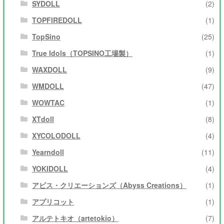
SYDOLL
(2)
TOPFIREDOLL
(1)
TopSino
(25)
True Idols（TOPSINO工場製）
(1)
WAXDOLL
(9)
WMDOLL
(47)
WOWTAC
(1)
XTdoll
(8)
XYCOLODOLL
(4)
Yearndoll
(11)
YOKIDOLL
(4)
アビス・クリエーションズ（Abyss Creations）
(1)
アプリコット
(1)
アルテトキオ（artetokio）
(7)