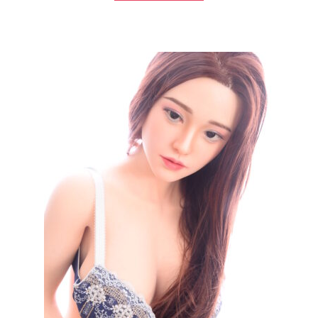
格
価
は
格
¥80,000
は
で
¥19,800
し
で
た。
す。