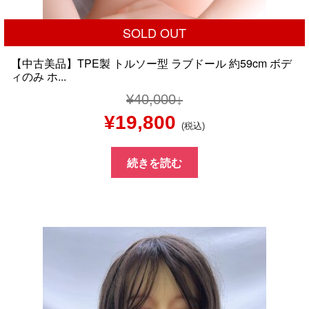
SOLD OUT
【中古美品】TPE製 トルソー型 ラブドール 約59cm ボデ
ィのみ ホ...
¥
40,000
元
現
¥
19,800
(税込)
の
在
続きを読む
価
の
格
価
は
格
¥40,000
は
で
¥19,800