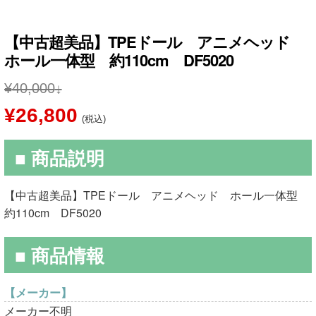
【中古超美品】TPEドール アニメヘッド
ホール一体型 約110cm DF5020
¥
40,000
元
現
¥
26,800
(税込)
の
在
■ 商品説明
価
の
格
価
【中古超美品】TPEドール アニメヘッド ホール一体型
は
格
約110cm DF5020
¥40,000
は
■ 商品情報
で
¥26,800
し
で
【メーカー】
メーカー不明
た。
す。