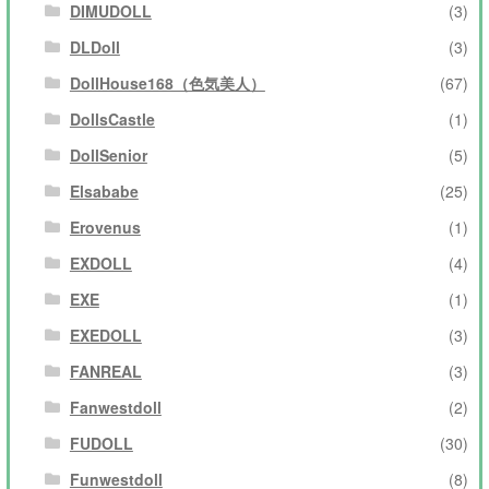
DIMUDOLL
(3)
DLDoll
(3)
DollHouse168（色気美人）
(67)
DollsCastle
(1)
DollSenior
(5)
Elsababe
(25)
Erovenus
(1)
EXDOLL
(4)
EXE
(1)
EXEDOLL
(3)
FANREAL
(3)
Fanwestdoll
(2)
FUDOLL
(30)
Funwestdoll
(8)