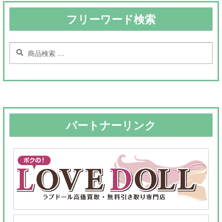
フリーワード検索
検
検
索
索
対
象:
パートナーリンク