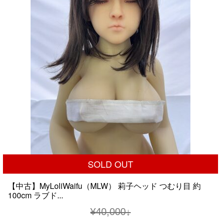
し
で
た。
す。
SOLD OUT
【中古】MyLoliWaifu（MLW） 莉子ヘッド つむり目 約
100cm ラブド...
¥
40,000