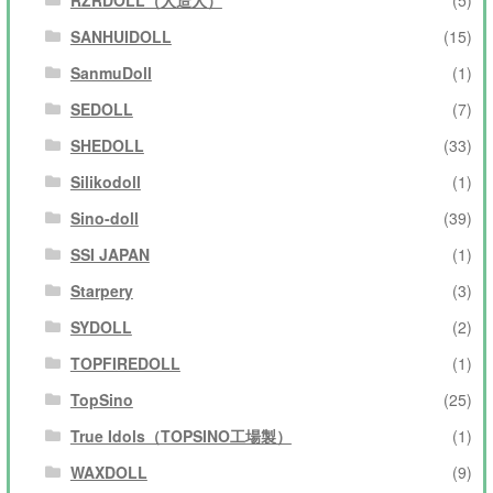
SANHUIDOLL
(15)
SanmuDoll
(1)
SEDOLL
(7)
SHEDOLL
(33)
Silikodoll
(1)
Sino-doll
(39)
SSI JAPAN
(1)
Starpery
(3)
SYDOLL
(2)
TOPFIREDOLL
(1)
TopSino
(25)
True Idols（TOPSINO工場製）
(1)
WAXDOLL
(9)