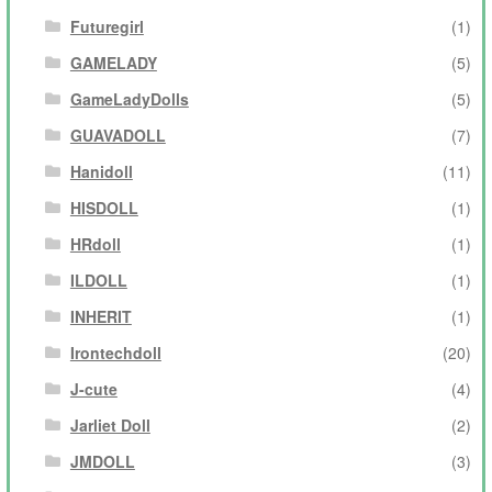
Futuregirl
(1)
GAMELADY
(5)
GameLadyDolls
(5)
GUAVADOLL
(7)
Hanidoll
(11)
HISDOLL
(1)
HRdoll
(1)
ILDOLL
(1)
INHERIT
(1)
Irontechdoll
(20)
J-cute
(4)
Jarliet Doll
(2)
JMDOLL
(3)