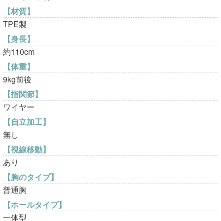
【材質】
TPE製
【身長】
約110cm
【体重】
9kg前後
【指関節】
ワイヤー
【自立加工】
無し
【視線移動】
あり
【胸のタイプ】
普通胸
【ホールタイプ】
一体型