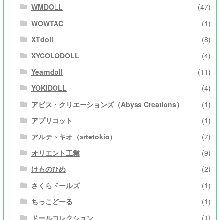
WMDOLL
(47)
WOWTAC
(1)
XTdoll
(8)
XYCOLODOLL
(4)
Yearndoll
(11)
YOKIDOLL
(4)
アビス・クリエーションズ（Abyss Creations）
(1)
アプリコット
(1)
アルテトキオ（artetokio）
(7)
オリエント工業
(9)
けものひめ
(2)
さくらドールズ
(1)
ちっこどーる
(1)
ドールコレクション
(1)