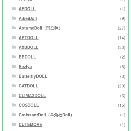
AFDOLL
(1)
AibeiDoll
(9)
AotumeDoll（凹凸咪）
(27)
ARTDOLL
(14)
AXBDOLL
(33)
BBDOLL
(2)
Bezlya
(6)
ButterflyDOLL
(3)
CATDOLL
(20)
CLIMAXDOLL
(3)
COSDOLL
(15)
CroissantDoll（羊角社Doll）
(1)
CUTEMORE
(1)