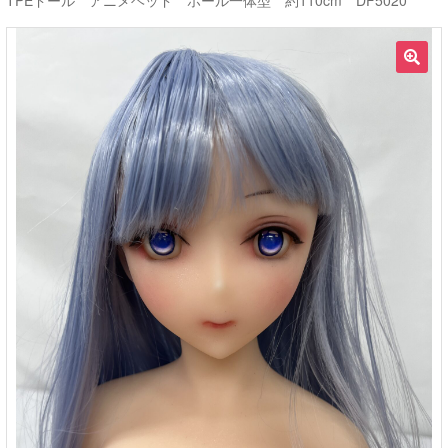
TPEドール アニメヘッド ホール一体型 約110cm DF5020
ご利用ガイド
🔍
サ
ラブドール買取・処分
ブ
メ
無料引き取り
ニ
ュ
よくあるご質問
ー
を
お問い合わせ
展
開