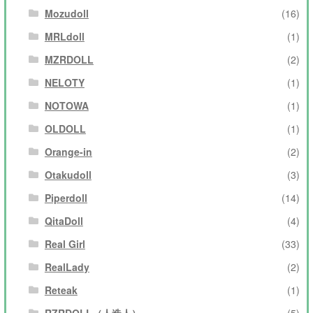
Mozudoll
(16)
MRLdoll
(1)
MZRDOLL
(2)
NELOTY
(1)
NOTOWA
(1)
OLDOLL
(1)
Orange-in
(2)
Otakudoll
(3)
Piperdoll
(14)
QitaDoll
(4)
Real Girl
(33)
RealLady
(2)
Reteak
(1)
RZRDOLL（人造人）
(5)