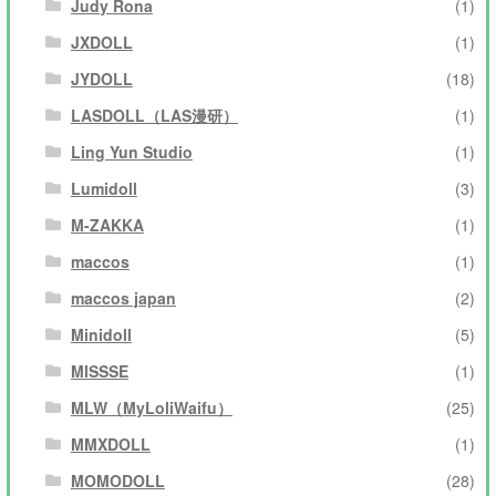
Judy Rona
(1)
JXDOLL
(1)
JYDOLL
(18)
LASDOLL（LAS漫研）
(1)
Ling Yun Studio
(1)
Lumidoll
(3)
M-ZAKKA
(1)
maccos
(1)
maccos japan
(2)
Minidoll
(5)
MISSSE
(1)
MLW（MyLoliWaifu）
(25)
MMXDOLL
(1)
MOMODOLL
(28)