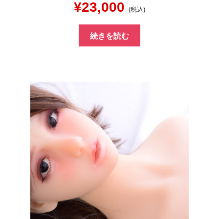
元
現
¥
23,000
(税込)
の
在
続きを読む
価
の
格
価
は
格
¥40,000
は
で
¥23,000
し
で
た。
す。