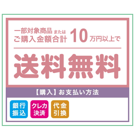
は
格
¥60,000
は
で
¥24,800
し
で
た。
す。