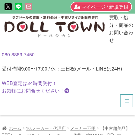
マイページ / 新規登録
ナ
コ
買取・処
ビ
ン
分・商品の
ゲ
テ
お問い合わ
ー
ン
せ
シ
ツ
080-8889-7450
ョ
へ
ン
ス
受付時間
9:00〜17:00 / 休：土日祝(メール・LINEは24H)
へ
キ
ス
ッ
WEB査定は
24時間
受付！
キ
プ
お気軽にお問合せください！
ッ
プ
HOME
ホーム
10.メーカー・代理店
メーカー不明
【中古超美品】
商品一覧