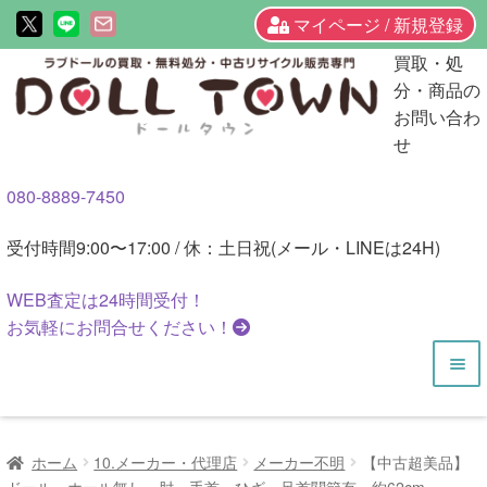
マイページ / 新規登録
ナ
コ
買取・処
ビ
ン
分・商品の
ゲ
テ
お問い合わ
ー
ン
せ
シ
ツ
080-8889-7450
ョ
へ
ン
ス
受付時間
9:00〜17:00 / 休：土日祝(メール・LINEは24H)
へ
キ
ス
ッ
WEB査定は
24時間
受付！
キ
プ
お気軽にお問合せください！
ッ
プ
HOME
ホーム
10.メーカー・代理店
メーカー不明
【中古超美品】
商品一覧