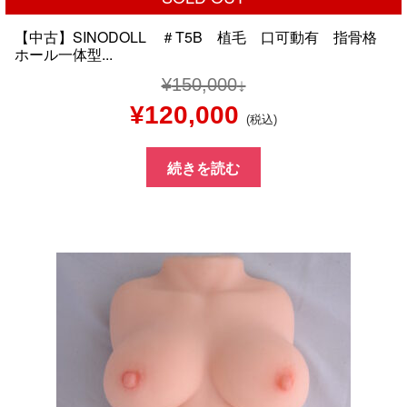
【中古】SINODOLL ＃T5B 植毛 口可動有 指骨格
ホール一体型...
¥
150,000
元
現
¥
120,000
(税込)
の
在
続きを読む
価
の
格
価
は
格
¥150,000
は
で
¥120,000
し
で
た。
す。