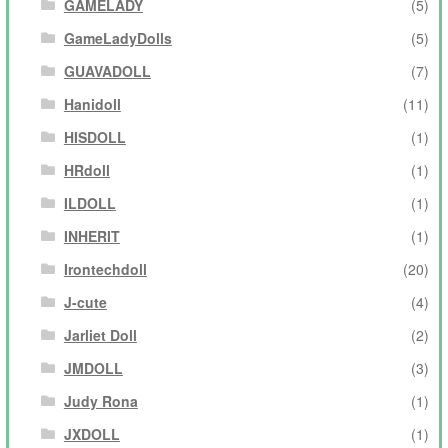
GAMELADY
(5)
GameLadyDolls
(5)
GUAVADOLL
(7)
Hanidoll
(11)
HISDOLL
(1)
HRdoll
(1)
ILDOLL
(1)
INHERIT
(1)
Irontechdoll
(20)
J-cute
(4)
Jarliet Doll
(2)
JMDOLL
(3)
Judy Rona
(1)
JXDOLL
(1)