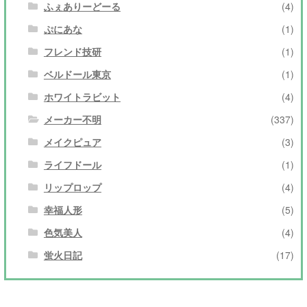
ふぇありーどーる
(4)
ぷにあな
(1)
フレンド技研
(1)
ベルドール東京
(1)
ホワイトラビット
(4)
メーカー不明
(337)
メイクピュア
(3)
ライフドール
(1)
リップロップ
(4)
幸福人形
(5)
色気美人
(4)
蛍火日記
(17)