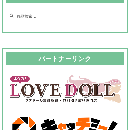
検
検
索
索
対
象:
パートナーリンク