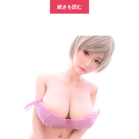
の
在
続きを読む
価
の
格
価
は
格
¥20,000
は
で
¥5,000
し
で
た。
す。