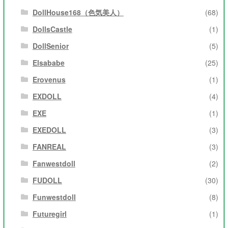
DollHouse168（色気美人）
(68)
DollsCastle
(1)
DollSenior
(5)
Elsababe
(25)
Erovenus
(1)
EXDOLL
(4)
EXE
(1)
EXEDOLL
(3)
FANREAL
(3)
Fanwestdoll
(2)
FUDOLL
(30)
Funwestdoll
(8)
Futuregirl
(1)