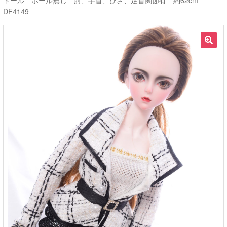
ドール ホール無し 肘、手首、ひざ、足首関節有 約62cm
DF4149
ご利用ガイド
サ
ラブドール買取・処分
🔍
ブ
メ
無料引き取り
ニ
ュ
よくあるご質問
ー
を
お問い合わせ
展
開