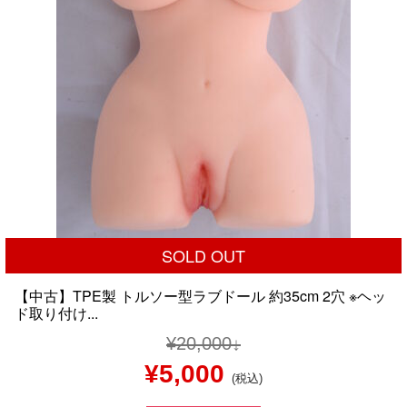
SOLD OUT
【中古】TPE製 トルソー型ラブドール 約35cm 2穴 ※ヘッ
ド取り付け...
¥
20,000
元
現
¥
5,000
(税込)