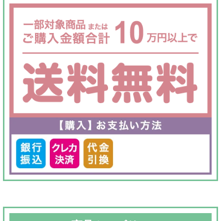
で
¥100,000
し
で
た。
す。