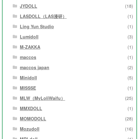
JYDOLL
(18)
LASDOLL（LAS漫研）
(1)
Ling Yun Studio
(1)
Lumidoll
(3)
M-ZAKKA
(1)
maccos
(1)
maccos japan
(2)
Minidoll
(5)
MISSSE
(1)
MLW（MyLoliWaifu）
(25)
MMXDOLL
(1)
MOMODOLL
(28)
Mozudoll
(16)