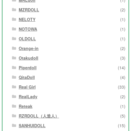
MRLdoll
(1)
MZRDOLL
(2)
NELOTY
(1)
NOTOWA
(1)
OLDOLL
(1)
Orange-in
(2)
Otakudoll
(3)
Piperdoll
(14)
QitaDoll
(4)
Real Girl
(33)
RealLady
(2)
Reteak
(1)
RZRDOLL（人造人）
(5)
SANHUIDOLL
(15)