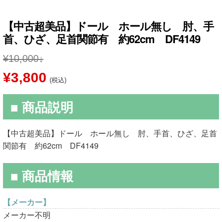
【中古超美品】ドール ホール無し 肘、手
首、ひざ、足首関節有 約62cm DF4149
¥
10,000
元
現
¥
3,800
(税込)
の
在
■ 商品説明
価
の
格
価
【中古超美品】ドール ホール無し 肘、手首、ひざ、足首
は
格
関節有 約62cm DF4149
¥10,000
は
■ 商品情報
で
¥3,800
し
で
【メーカー】
メーカー不明
た。
す。