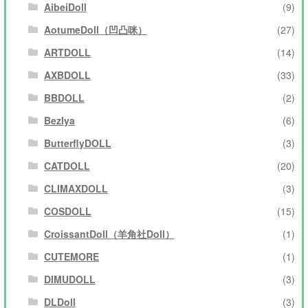
AibeiDoll
(9)
AotumeDoll（凹凸咪）
(27)
ARTDOLL
(14)
AXBDOLL
(33)
BBDOLL
(2)
Bezlya
(6)
ButterflyDOLL
(3)
CATDOLL
(20)
CLIMAXDOLL
(3)
COSDOLL
(15)
CroissantDoll（羊角社Doll）
(1)
CUTEMORE
(1)
DIMUDOLL
(3)
DLDoll
(3)