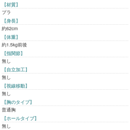
【材質】
プラ
【身長】
約62cm
【体重】
約1.5kg前後
【指関節】
無し
【自立加工】
無し
【視線移動】
無し
【胸のタイプ】
普通胸
【ホールタイプ】
無し