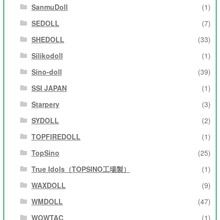
SanmuDoll
(1)
SEDOLL
(7)
SHEDOLL
(33)
Silikodoll
(1)
Sino-doll
(39)
SSI JAPAN
(1)
Starpery
(3)
SYDOLL
(2)
TOPFIREDOLL
(1)
TopSino
(25)
True Idols（TOPSINO工場製）
(1)
WAXDOLL
(9)
WMDOLL
(47)
WOWTAC
(1)