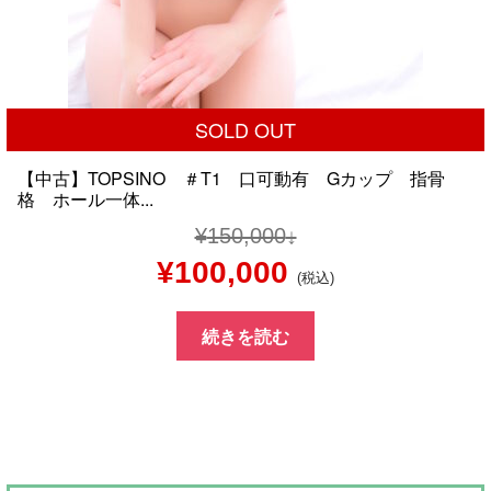
SOLD OUT
【中古】TOPSINO ＃T1 口可動有 Gカップ 指骨
格 ホール一体...
¥
150,000
元
現
¥
100,000
(税込)
の
在
続きを読む
価
の
格
価
は
格
¥150,000
は