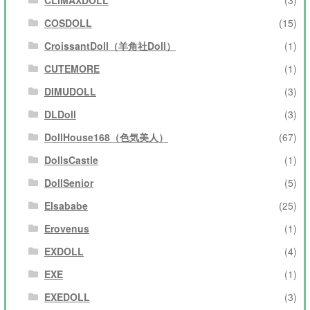
COSDOLL
(15)
CroissantDoll（羊角社Doll）
(1)
CUTEMORE
(1)
DIMUDOLL
(3)
DLDoll
(3)
DollHouse168（色気美人）
(67)
DollsCastle
(1)
DollSenior
(5)
Elsababe
(25)
Erovenus
(1)
EXDOLL
(4)
EXE
(1)
EXEDOLL
(3)