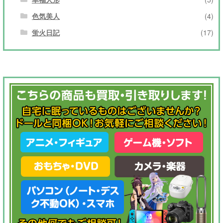
色気美人
(4)
蛍火日記
(17)