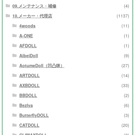
09.メンテナンス・補修
(4)
10.メーカー・代理店
(1137)
4woods
(11)
A-ONE
(1)
AFDOLL
(1)
AibeiDoll
(9)
AotumeDoll（凹凸咪）
(27)
ARTDOLL
(14)
AXBDOLL
(33)
BBDOLL
(2)
Bezlya
(6)
ButterflyDOLL
(3)
CATDOLL
(20)
CLIMAXDOLL
(3)