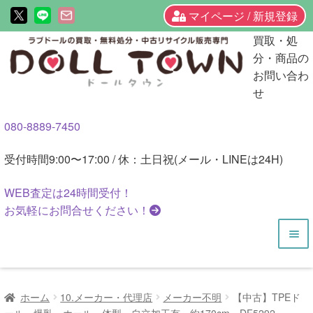
マイページ / 新規登録
ナ
コ
買取・処
ビ
ン
分・商品の
ゲ
テ
お問い合わ
ー
ン
せ
シ
ツ
080-8889-7450
ョ
へ
ン
ス
受付時間
9:00〜17:00 / 休：土日祝(メール・LINEは24H)
へ
キ
ス
ッ
WEB査定は
24時間
受付！
キ
プ
お気軽にお問合せください！
ッ
プ
HOME
ホーム
10.メーカー・代理店
メーカー不明
【中古】TPEド
商品一覧