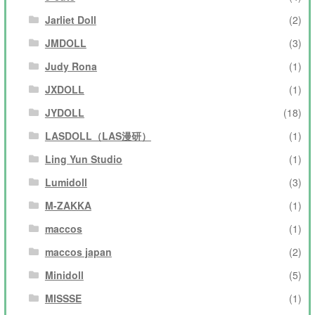
Jarliet Doll
(2)
JMDOLL
(3)
Judy Rona
(1)
JXDOLL
(1)
JYDOLL
(18)
LASDOLL（LAS漫研）
(1)
Ling Yun Studio
(1)
Lumidoll
(3)
M-ZAKKA
(1)
maccos
(1)
maccos japan
(2)
Minidoll
(5)
MISSSE
(1)