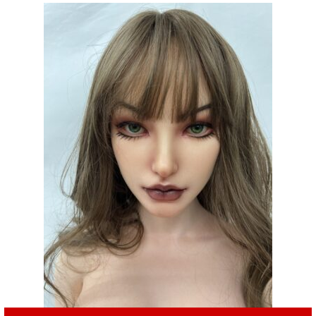
は
格
¥300,000
は
で
¥218,000
し
で
た。
す。