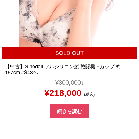
SOLD OUT
【中古】Sinodoll フルシリコン製 戦闘機 Fカップ 約
167cm #S43ヘ...
¥
300,000
元
現
¥
218,000
(税込)
の
在
続きを読む
価
の
格
価