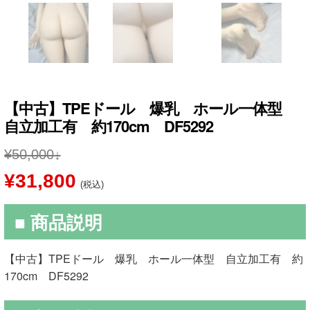
【中古】TPEドール 爆乳 ホール一体型
自立加工有 約170cm DF5292
¥
50,000
元
現
¥
31,800
(税込)
の
在
■ 商品説明
価
の
格
価
【中古】TPEドール 爆乳 ホール一体型 自立加工有 約
は
格
170cm DF5292
¥50,000
は