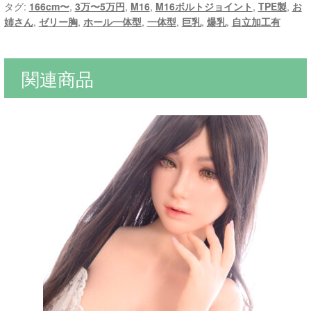
タグ:
166cm〜
,
3万〜5万円
,
M16
,
M16ボルトジョイント
,
TPE製
,
お
姉さん
,
ゼリー胸
,
ホール一体型
,
一体型
,
巨乳
,
爆乳
,
自立加工有
関連商品