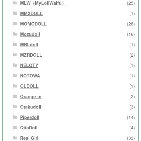
MLW（MyLoliWaifu）
(25)
MMXDOLL
(1)
MOMODOLL
(28)
Mozudoll
(16)
MRLdoll
(1)
MZRDOLL
(2)
NELOTY
(1)
NOTOWA
(1)
OLDOLL
(1)
Orange-in
(2)
Otakudoll
(3)
Piperdoll
(14)
QitaDoll
(4)
Real Girl
(33)