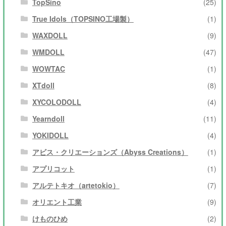
TopSino
(25)
True Idols（TOPSINO工場製）
(1)
WAXDOLL
(9)
WMDOLL
(47)
WOWTAC
(1)
XTdoll
(8)
XYCOLODOLL
(4)
Yearndoll
(11)
YOKIDOLL
(4)
アビス・クリエーションズ（Abyss Creations）
(1)
アプリコット
(1)
アルテトキオ（artetokio）
(7)
オリエント工業
(9)
けものひめ
(2)