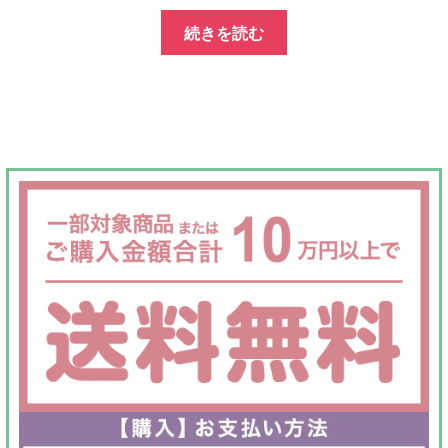
の
在
続きを読む
価
の
格
価
は
格
¥160,000
は
で
¥84,800
し
で
た。
す。