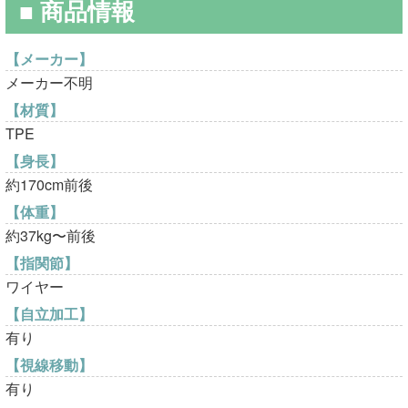
■ 商品情報
で
¥31,800
し
で
【メーカー】
メーカー不明
た。
す。
【材質】
TPE
【身長】
約170cm前後
【体重】
約37kg〜前後
【指関節】
ワイヤー
【自立加工】
有り
【視線移動】
有り