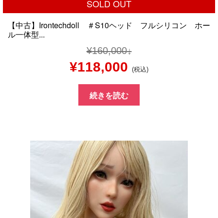
SOLD OUT
【中古】Irontechdoll ＃S10ヘッド フルシリコン ホー
ル一体型...
¥
160,000
元
現
¥
118,000
(税込)
の
在
続きを読む
価
の
格
価
は
格
¥160,000
は
で
¥118,000
し
で