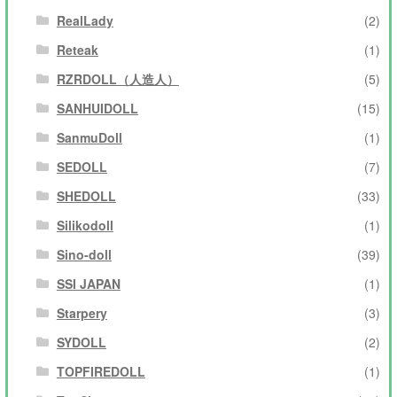
RealLady
(2)
Reteak
(1)
RZRDOLL（人造人）
(5)
SANHUIDOLL
(15)
SanmuDoll
(1)
SEDOLL
(7)
SHEDOLL
(33)
Silikodoll
(1)
Sino-doll
(39)
SSI JAPAN
(1)
Starpery
(3)
SYDOLL
(2)
TOPFIREDOLL
(1)