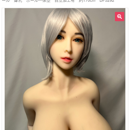
ール 爆乳 ホール一体型 自立加工有 約170cm DF5292
ご利用ガイド
🔍
サ
ラブドール買取・処分
ブ
メ
無料引き取り
ニ
ュ
よくあるご質問
ー
を
お問い合わせ
展
開