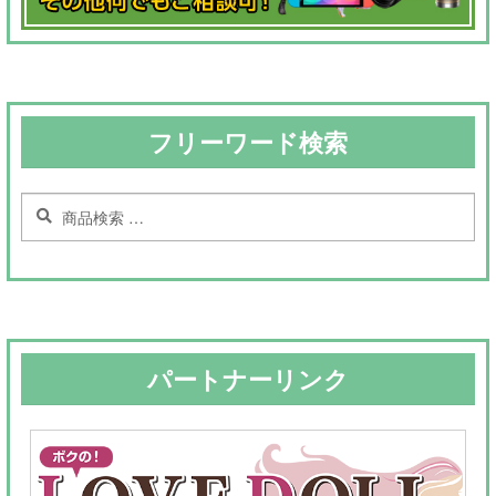
フリーワード検索
検
検
索
索
対
象:
パートナーリンク