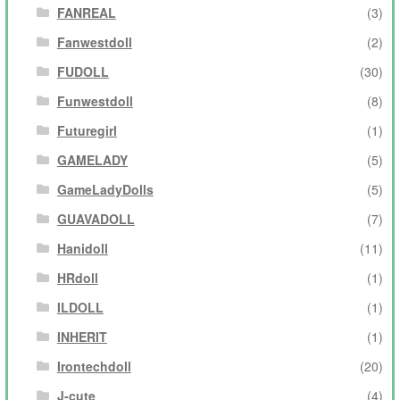
FANREAL
(3)
Fanwestdoll
(2)
FUDOLL
(30)
Funwestdoll
(8)
Futuregirl
(1)
GAMELADY
(5)
GameLadyDolls
(5)
GUAVADOLL
(7)
Hanidoll
(11)
HRdoll
(1)
ILDOLL
(1)
INHERIT
(1)
Irontechdoll
(20)
J-cute
(4)