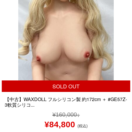
た。
す。
SOLD OUT
【中古】WAXDOLL フルシリコン製 約172cm ＋ #GE57Z-
3軟質シリコ...
¥
160,000
元
現
¥
84,800
(税込)