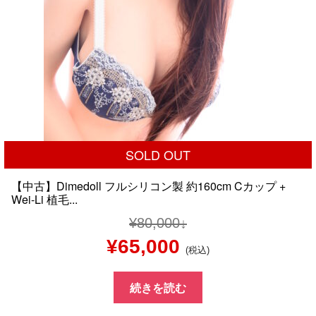
SOLD OUT
【中古】Dimedoll フルシリコン製 約160cm Cカップ +
Wei-Li 植毛...
¥
80,000
元
現
¥
65,000
(税込)
の
在
続きを読む
価
の