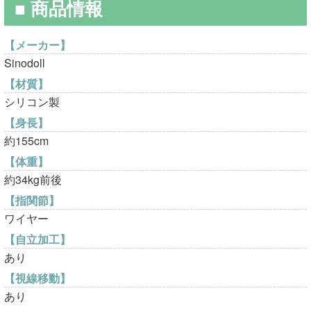
■ 商品情報
で
¥61,800
し
で
【メーカー】
Sinodoll
た。
す。
【材質】
シリコン製
【身長】
約155cm
【体重】
約34kg前後
【指関節】
ワイヤー
【自立加工】
あり
【視線移動】
あり