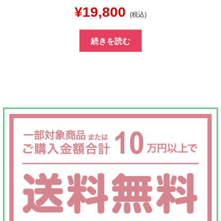
元
現
¥
19,800
(税込)
の
在
続きを読む
価
の
格
価
は
格
¥40,000
は
で
¥19,800
し
で
た。
す。