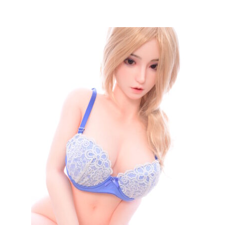
格
価
は
格
¥80,000
は
で
¥65,000
し
で
た。
す。