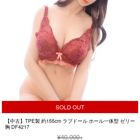
し
で
た。
す。
SOLD OUT
【中古】TPE製 約155cm ラブドール ホール一体型 ゼリー
胸 DF4217
¥
40,000