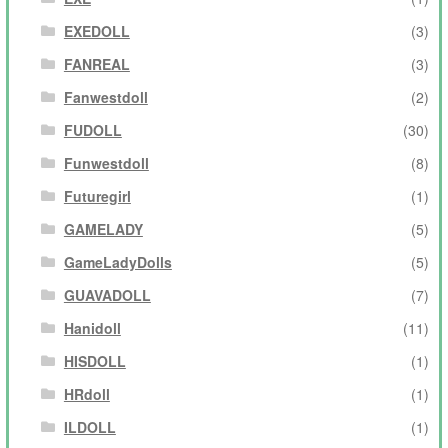
EXEDOLL
(3)
FANREAL
(3)
Fanwestdoll
(2)
FUDOLL
(30)
Funwestdoll
(8)
Futuregirl
(1)
GAMELADY
(5)
GameLadyDolls
(5)
GUAVADOLL
(7)
Hanidoll
(11)
HISDOLL
(1)
HRdoll
(1)
ILDOLL
(1)