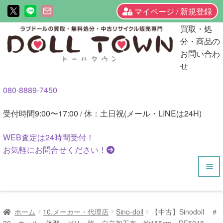
マイページ / 新規登録
ナ
コ
買取・処
ビ
ン
分・商品の
ゲ
テ
お問い合わ
ー
ン
せ
シ
ツ
080-8889-7450
ョ
へ
ン
ス
受付時間
9:00〜17:00 / 休：土日祝(メール・LINEは24H)
へ
キ
ス
ッ
WEB査定は
24時間
受付！
キ
プ
お気軽にお問合せください！
ッ
プ
HOME
ホーム
10.メーカー・代理店
Sino-doll
【中古】Sinodoll ＃
商品一覧