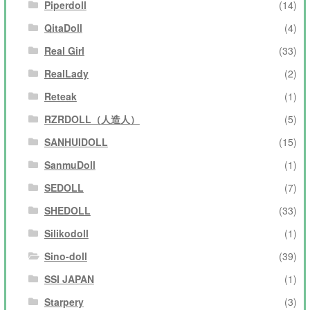
Piperdoll
(14)
QitaDoll
(4)
Real Girl
(33)
RealLady
(2)
Reteak
(1)
RZRDOLL（人造人）
(5)
SANHUIDOLL
(15)
SanmuDoll
(1)
SEDOLL
(7)
SHEDOLL
(33)
Silikodoll
(1)
Sino-doll
(39)
SSI JAPAN
(1)
Starpery
(3)