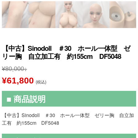
【中古】Sinodoll ＃30 ホール一体型 ゼ
リー胸 自立加工有 約155cm DF5048
¥
80,000
元
現
¥
61,800
(税込)
の
在
■ 商品説明
価
の
格
価
【中古】Sinodoll ＃30 ホール一体型 ゼリー胸 自立加
は
格
工有 約155cm DF5048
¥80,000
は