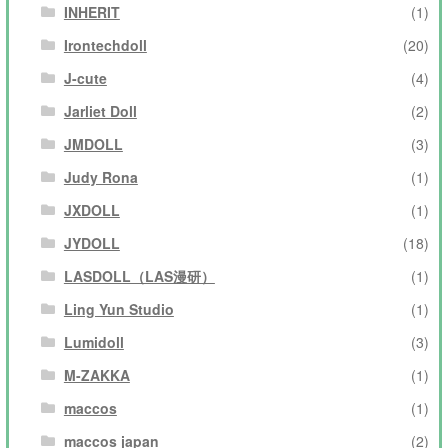
INHERIT
(1)
Irontechdoll
(20)
J-cute
(4)
Jarliet Doll
(2)
JMDOLL
(3)
Judy Rona
(1)
JXDOLL
(1)
JYDOLL
(18)
LASDOLL（LAS漫研）
(1)
Ling Yun Studio
(1)
Lumidoll
(3)
M-ZAKKA
(1)
maccos
(1)
maccos japan
(2)