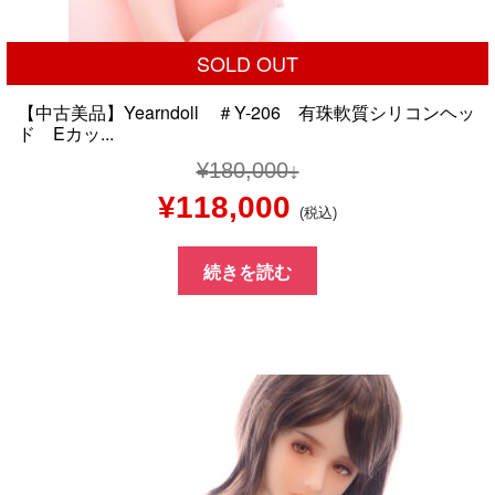
SOLD OUT
【中古美品】Yearndoll ＃Y-206 有珠軟質シリコンヘッ
ド Eカッ...
¥
180,000
元
現
¥
118,000
(税込)
の
在
続きを読む
価
の
格
価
は
格
¥180,000
は
で
¥118,000