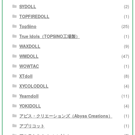
SYDOLL
(2)
TOPFIREDOLL
(1)
TopSino
(25)
True Idols（TOPSINO工場製）
(1)
WAXDOLL
(9)
WMDOLL
(47)
WOWTAC
(1)
XTdoll
(8)
XYCOLODOLL
(4)
Yearndoll
(11)
YOKIDOLL
(4)
アビス・クリエーションズ（Abyss Creations）
(1)
アプリコット
(1)