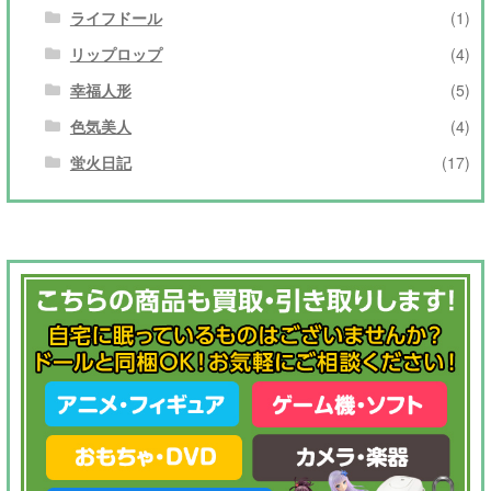
ライフドール
(1)
リップロップ
(4)
幸福人形
(5)
色気美人
(4)
蛍火日記
(17)