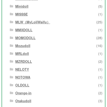
Minidoll
(5)
MISSSE
(1)
MLW（MyLoliWaifu）
(25)
MMXDOLL
(1)
MOMODOLL
(28)
Mozudoll
(16)
MRLdoll
(1)
MZRDOLL
(2)
NELOTY
(1)
NOTOWA
(1)
OLDOLL
(1)
Orange-in
(2)
Otakudoll
(3)