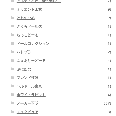
アルテトキオ（artetokio）
(7)
オリエント工業
(9)
けものひめ
(2)
さくらドールズ
(1)
ちっこどーる
(1)
ドールコレクション
(1)
ハトプラ
(2)
ふぇありーどーる
(4)
ぷにあな
(1)
フレンド技研
(1)
ベルドール東京
(1)
ホワイトラビット
(4)
メーカー不明
(337)
メイクピュア
(3)