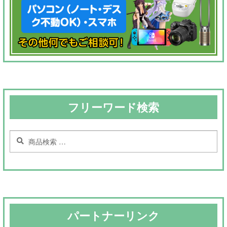
フリーワード検索
検
検
索
索
対
象:
パートナーリンク