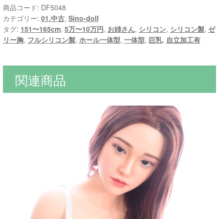
商品コード:
DF5048
カテゴリー:
01.中古
,
Sino-doll
タグ:
151〜165cm
,
5万〜10万円
,
お姉さん
,
シリコン
,
シリコン製
,
ゼ
リー胸
,
フルシリコン製
,
ホール一体型
,
一体型
,
巨乳
,
自立加工有
関連商品