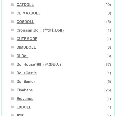
CATDOLL
(20)
CLIMAXDOLL
(3)
COSDOLL
(15)
CroissantDoll（羊角社Doll）
(1)
CUTEMORE
(1)
DIMUDOLL
(3)
DLDoll
(3)
DollHouse168（色気美人）
(67)
DollsCastle
(1)
DollSenior
(5)
Elsababe
(25)
Erovenus
(1)
EXDOLL
(4)
EXE
(1)