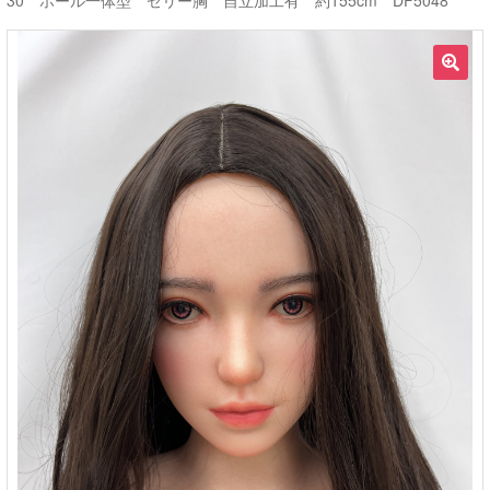
30 ホール一体型 ゼリー胸 自立加工有 約155cm DF5048
ご利用ガイド
🔍
サ
ラブドール買取・処分
ブ
メ
無料引き取り
ニ
ュ
よくあるご質問
ー
を
お問い合わせ
展
開