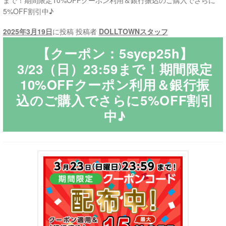
まで！期間限定10%OFFクーポン利用＆銀行振込のご購入でさらに
5%OFF割引中♪
ご利用ガイド
2025年3月19日
に投稿
投稿者
DOLLTOWNスタッフ
サ
ラブドール買取・処分
【クーポン：5sycp25h】
ブ
3/23（日）23:59まで！期間限定
メ
無料引き取り
10%OFFクーポン利用＆銀行振
ニ
込のご購入でさらに5%OFF割引
ュ
よくあるご質問
ー
中♪
を
お問い合わせ
展
開