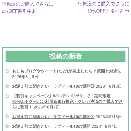
ナ
稿:
稿:
行振込のご購入でさらに
行振込のご購入でさらに
10%OFF割引中♪
5%OFF割引中♪
ビ
ゲ
ー
シ
投稿の新着
ョ
ン
もしもブログやツイート(など)が炎上したら？原因と対処法
2026年8月9日
お迎え前に聞きたい！ラブドール10の質問③
2026年8月8日
【割引キャンペーン】8/9（日）23:59まで！期間限定
10%OFFクーポン利用＆銀行振込・クレカ決済のご購入でさ
らに割引！
2026年8月7日
お迎え前に聞きたい！ラブドール10の質問②
2026年8月6日
お迎え前に聞きたい！ラブドール10の質問
2026年8月4日