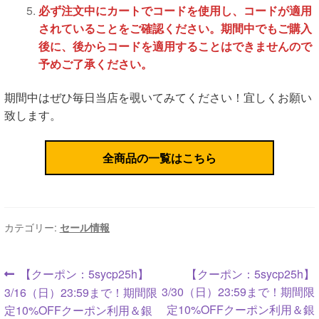
必ず注文中にカートでコードを使用し、コードが適用
されていることをご確認ください。期間中でもご購入
後に、後からコードを適用することはできませんので
予めご了承ください。
期間中はぜひ毎日当店を覗いてみてください！宜しくお願い
致します。
全商品の一覧はこちら
カテゴリー:
セール情報
投
前
次
【クーポン：5sycp25h】
【クーポン：5sycp25h】
の
の
3/30（日）23:59まで！期間限
3/16（日）23:59まで！期間限
稿
投
投
定10%OFFクーポン利用＆銀
定10%OFFクーポン利用＆銀