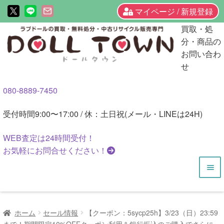
マイページ / 新規登録
ナ
コ
買取・処
ビ
ン
分・商品の
ゲ
テ
お問い合わ
ー
ン
せ
シ
ツ
080-8889-7450
ョ
へ
ン
ス
受付時間
9:00〜17:00 / 休：土日祝(メール・LINEは24H)
へ
キ
ス
ッ
WEB査定は
24時間
受付！
キ
プ
お気軽にお問合せください！
ッ
プ
HOME
ホーム
セール情報
【クーポン：5sycp25h】3/23（日）23:59
商品一覧