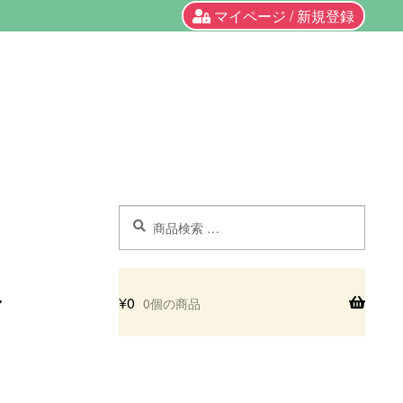
マイページ / 新規登録
検
検
索
索
対
象:
¥
0
0個の商品