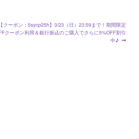
次
【クーポン：5sycp25h】3/23（日）23:59まで！期間限定
の
OFFクーポン利用＆銀行振込のご購入でさらに5%OFF割引
投
中♪
稿: