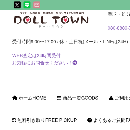
ナ
コ
買取・処
ビ
ン
080-8889-
ゲ
テ
ー
ン
受付時間
9:00〜17:00 / 休：土日祝(メール・LINEは24H)
シ
ツ
ョ
へ
WEB査定は
24時間
受付！
ン
ス
お気軽にお問合せください！
へ
キ
ス
ッ
キ
プ
ッ
プ
ホーム
HOME
商品一覧
GOODS
ご利用
無料引き取り
FREE PICKUP
よくあるご質問
F