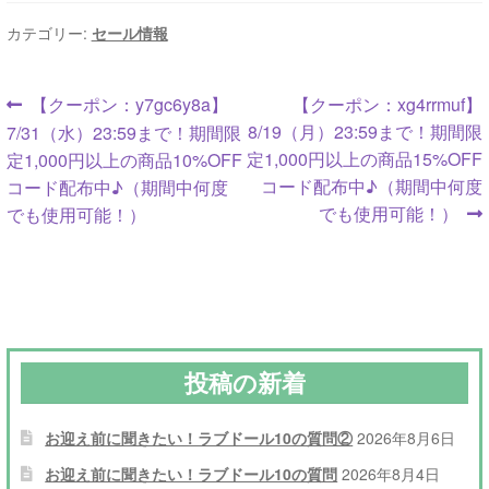
カテゴリー:
セール情報
投
前
次
【クーポン：y7gc6y8a】
【クーポン：xg4rrmuf】
の
の
8/19（月）23:59まで！期間限
7/31（水）23:59まで！期間限
稿
投
投
定1,000円以上の商品15%OFF
定1,000円以上の商品10%OFF
ナ
稿:
稿:
コード配布中♪（期間中何度
コード配布中♪（期間中何度
でも使用可能！）
でも使用可能！）
ビ
ゲ
ー
シ
投稿の新着
ョ
ン
お迎え前に聞きたい！ラブドール10の質問②
2026年8月6日
お迎え前に聞きたい！ラブドール10の質問
2026年8月4日