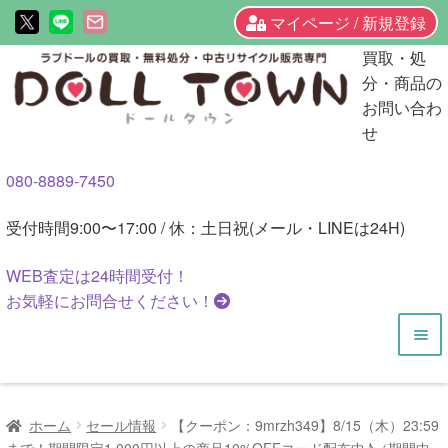
マイページ / 新規登録
ナ
コ
買取・処
ビ
ン
分・商品の
ゲ
テ
お問い合わ
ー
ン
せ
シ
ツ
080-8889-7450
ョ
へ
ン
ス
受付時間
9:00〜17:00 / 休：土日祝(メール・LINEは24H)
へ
キ
ス
ッ
WEB査定は
24時間
受付！
キ
プ
お気軽にお問合せください！
ッ
プ
HOME
ホーム
セール情報
【クーポン：9mrzh349】8/15（木）23:59
商品一覧