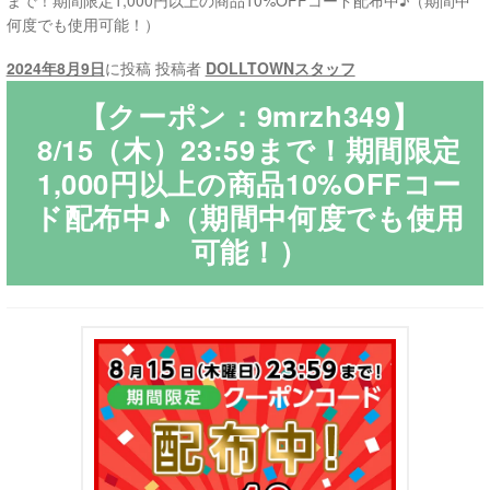
まで！期間限定1,000円以上の商品10%OFFコード配布中♪（期間中
何度でも使用可能！）
ご利用ガイド
2024年8月9日
に投稿
投稿者
DOLLTOWNスタッフ
サ
ラブドール買取・処分
【クーポン：9mrzh349】
ブ
8/15（木）23:59まで！期間限定
メ
無料引き取り
1,000円以上の商品10%OFFコー
ニ
ド配布中♪（期間中何度でも使用
ュ
よくあるご質問
ー
可能！）
を
お問い合わせ
展
開