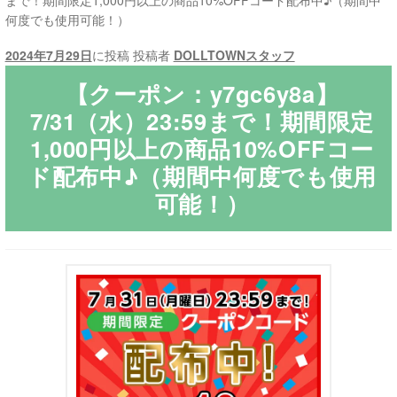
まで！期間限定1,000円以上の商品10%OFFコード配布中♪（期間中
何度でも使用可能！）
ご利用ガイド
2024年7月29日
に投稿
投稿者
DOLLTOWNスタッフ
サ
ラブドール買取・処分
【クーポン：y7gc6y8a】
ブ
7/31（水）23:59まで！期間限定
メ
無料引き取り
1,000円以上の商品10%OFFコー
ニ
ド配布中♪（期間中何度でも使用
ュ
よくあるご質問
ー
可能！）
を
お問い合わせ
展
開