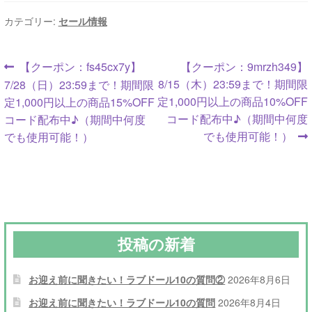
カテゴリー:
セール情報
投
前
次
【クーポン：fs45cx7y】
【クーポン：9mrzh349】
の
の
8/15（木）23:59まで！期間限
7/28（日）23:59まで！期間限
稿
投
投
定1,000円以上の商品10%OFF
定1,000円以上の商品15%OFF
ナ
稿:
稿:
コード配布中♪（期間中何度
コード配布中♪（期間中何度
でも使用可能！）
でも使用可能！）
ビ
ゲ
ー
シ
投稿の新着
ョ
ン
お迎え前に聞きたい！ラブドール10の質問②
2026年8月6日
お迎え前に聞きたい！ラブドール10の質問
2026年8月4日