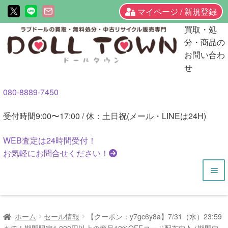
マイページ / 新規登録
ナ
コ
買取・処
ビ
ン
分・商品の
ゲ
テ
お問い合わ
ー
ン
せ
シ
ツ
080-8889-7450
ョ
へ
ン
ス
受付時間
9:00〜17:00 / 休：土日祝(メール・LINEは24H)
へ
キ
ス
ッ
WEB査定は
24時間
受付！
キ
プ
お気軽にお問合せください！
ッ
プ
HOME
ホーム
セール情報
【クーポン：y7gc6y8a】7/31（水）23:59
商品一覧