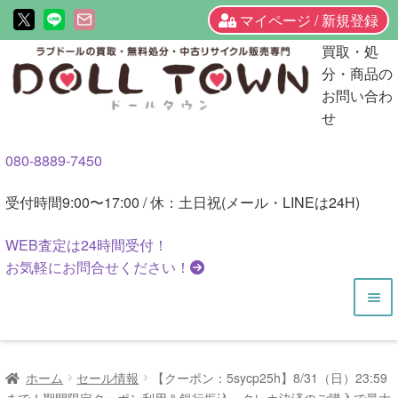
マイページ / 新規登録
ナ
コ
買取・処
ビ
ン
分・商品の
ゲ
テ
お問い合わ
ー
ン
せ
シ
ツ
080-8889-7450
ョ
へ
ン
ス
受付時間
9:00〜17:00 / 休：土日祝(メール・LINEは24H)
へ
キ
ス
ッ
WEB査定は
24時間
受付！
キ
プ
お気軽にお問合せください！
ッ
プ
HOME
ホーム
セール情報
【クーポン：5sycp25h】8/31（日）23:59
商品一覧