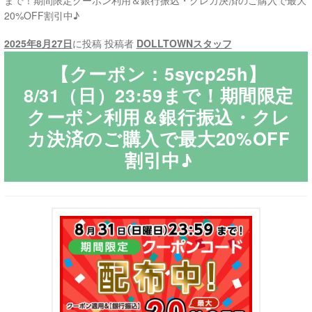
まで！期間限定クーポン利用＆銀行振込・クレカ決済のご購入で最大
20%OFF割引中♪
ご利用ガイド
2025年8月27日
に投稿
投稿者
DOLLTOWNスタッフ
サ
ラブドール買取・処分
【クーポン：5sycp25h】
ブ
8/31（日）23:59まで！期間限定
メ
無料引き取り
クーポン利用＆銀行振込・クレ
ニ
カ決済のご購入で最大20%OFF
ュ
よくあるご質問
ー
割引中♪
を
お問い合わせ
展
開