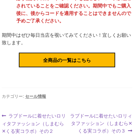
されていることをご確認ください。期間中でもご購入
後に、後からコードを適用することはできませんので
予めご了承ください。
期間中はぜひ毎日当店を覗いてみてください！宜しくお願い
致します。
全商品の一覧はこちら
カテゴリー:
セール情報
投
前
次
ラブドールに着せたいロリ
ラブドールに着せたいロリィ
の
の
タファッション（しまむら✕
ィタファッション（しまむら
稿
投
投
くる実コラボ）その３
✕くる実コラボ）その２