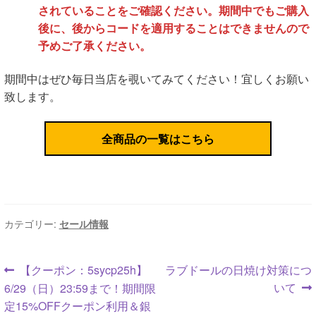
されていることをご確認ください。期間中でもご購入
後に、後からコードを適用することはできませんので
予めご了承ください。
期間中はぜひ毎日当店を覗いてみてください！宜しくお願い
致します。
全商品の一覧はこちら
カテゴリー:
セール情報
投
前
次
【クーポン：5sycp25h】
ラブドールの日焼け対策につ
の
の
いて
6/29（日）23:59まで！期間限
稿
投
投
定15%OFFクーポン利用＆銀