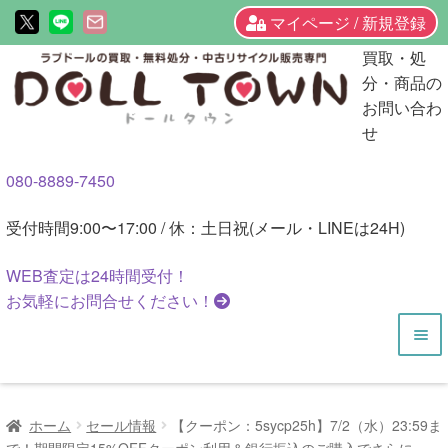
マイページ / 新規登録
ナ
コ
買取・処
ビ
ン
分・商品の
ゲ
テ
お問い合わ
ー
ン
せ
シ
ツ
080-8889-7450
ョ
へ
ン
ス
受付時間
9:00〜17:00 / 休：土日祝(メール・LINEは24H)
へ
キ
ス
ッ
WEB査定は
24時間
受付！
キ
プ
お気軽にお問合せください！
ッ
プ
HOME
ホーム
セール情報
【クーポン：5sycp25h】7/2（水）23:59ま
商品一覧