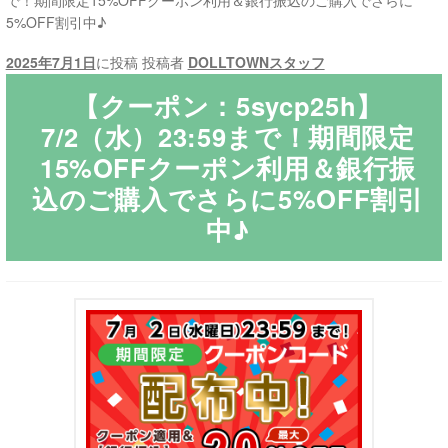
で！期間限定15%OFFクーポン利用＆銀行振込のご購入でさらに
5%OFF割引中♪
ご利用ガイド
2025年7月1日
に投稿
投稿者
DOLLTOWNスタッフ
サ
ラブドール買取・処分
【クーポン：5sycp25h】
ブ
7/2（水）23:59まで！期間限定
メ
無料引き取り
15%OFFクーポン利用＆銀行振
ニ
込のご購入でさらに5%OFF割引
ュ
よくあるご質問
ー
中♪
を
お問い合わせ
展
開