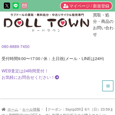
マイページ / 新規登録
ナ
コ
買取・処
ビ
ン
分・商品の
ゲ
テ
お問い合わ
ー
ン
せ
シ
ツ
080-8889-7450
ョ
へ
ン
ス
受付時間
9:00〜17:00 / 休：土日祝(メール・LINEは24H)
へ
キ
ス
ッ
WEB査定は
24時間
受付！
キ
プ
お気軽にお問合せください！
ッ
プ
HOME
ホーム
セール情報
【クーポン：5sycp25h】6/1（日）23:59ま
商品一覧