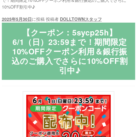
で！期間限定10%OFFクーポン利用＆銀行振込のご購入でさらに
10%OFF割引中♪
ご利用ガイド
2025年5月30日
に投稿
投稿者
DOLLTOWNスタッフ
サ
ラブドール買取・処分
【クーポン：5sycp25h】
ブ
6/1（日）23:59まで！期間限定
メ
無料引き取り
10%OFFクーポン利用＆銀行振
ニ
込のご購入でさらに10%OFF割
ュ
よくあるご質問
ー
引中♪
を
お問い合わせ
展
開