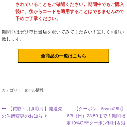
されていることをご確認ください。期間中でもご購入
後に、後からコードを適用することはできませんので
予めご了承ください。
期間中はぜひ毎日当店を覗いてみてください！宜しくお願い
致します。
全商品の一覧はこちら
カテゴリー:
セール情報
投
前
次
【買取・引き取り】発送先
【クーポン：5sycp25h】
の
の
6/8（日）23:59まで！期間限
の住所変更のお知らせ
稿
投
投
定10%OFFクーポン利用＆銀