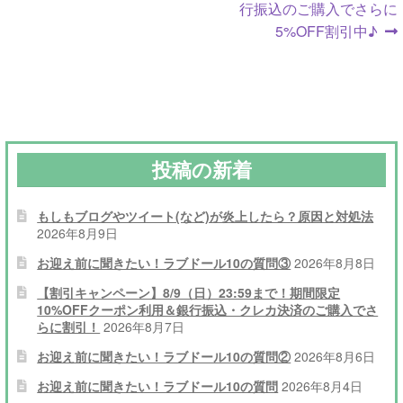
ナ
稿:
稿:
行振込のご購入でさらに
5%OFF割引中♪
ビ
ゲ
ー
シ
投稿の新着
ョ
ン
もしもブログやツイート(など)が炎上したら？原因と対処法
2026年8月9日
お迎え前に聞きたい！ラブドール10の質問③
2026年8月8日
【割引キャンペーン】8/9（日）23:59まで！期間限定
10%OFFクーポン利用＆銀行振込・クレカ決済のご購入でさ
らに割引！
2026年8月7日
お迎え前に聞きたい！ラブドール10の質問②
2026年8月6日
お迎え前に聞きたい！ラブドール10の質問
2026年8月4日