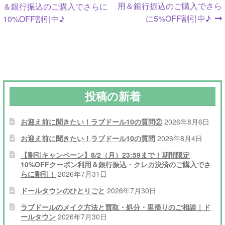
ナ
稿:
稿:
用＆銀行振込のご購入でさら
＆銀行振込のご購入でさらに
に5%OFF割引中♪
10%OFF割引中♪
ビ
ゲ
ー
シ
投稿の新着
ョ
ン
お迎え前に聞きたい！ラブドール10の質問②
2026年8月6日
お迎え前に聞きたい！ラブドール10の質問
2026年8月4日
【割引キャンペーン】8/2（月）23:59まで！期間限定
10%OFFクーポン利用＆銀行振込・クレカ決済のご購入でさ
らに割引！
2026年7月31日
ドールタウンのひとりごと
2026年7月30日
ラブドールのメイク方法と買取・処分・里帰りのご相談｜ド
ールタウン
2026年7月30日