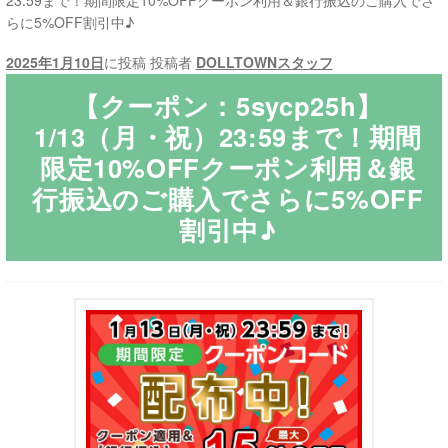
23:59まで！期間限定10%OFFクーポン利用＆銀行振込のご購入でさ
らに5%OFF割引中♪
ご利用ガイド
2025年1月10日
に投稿
投稿者
DOLLTOWNスタッフ
サ
ラブドール買取・処分
【クーポン：5sycp25h】
ブ
1/13（月・祝）23:59まで！期間
メ
無料引き取り
限定10%OFFクーポン利用＆銀
ニ
行振込のご購入でさらに5%OFF
ュ
よくあるご質問
ー
割引中♪
を
お問い合わせ
展
開