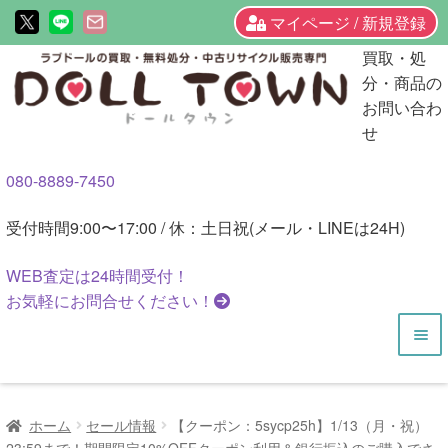
マイページ / 新規登録
ナ
コ
買取・処
ビ
ン
分・商品の
ゲ
テ
お問い合わ
ー
ン
せ
シ
ツ
080-8889-7450
ョ
へ
ン
ス
受付時間
9:00〜17:00 / 休：土日祝(メール・LINEは24H)
へ
キ
ス
ッ
WEB査定は
24時間
受付！
キ
プ
お気軽にお問合せください！
ッ
プ
HOME
ホーム
セール情報
【クーポン：5sycp25h】1/13（月・祝）
商品一覧