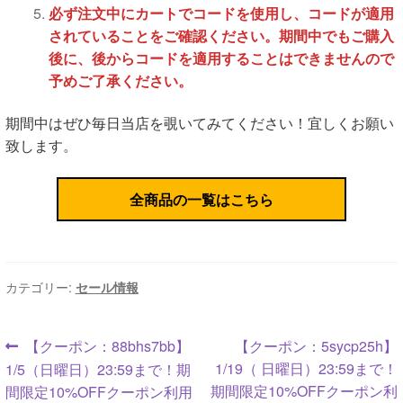
必ず注文中にカートでコードを使用し、コードが適用
されていることをご確認ください。期間中でもご購入
後に、後からコードを適用することはできませんので
予めご了承ください。
期間中はぜひ毎日当店を覗いてみてください！宜しくお願い
致します。
全商品の一覧はこちら
カテゴリー:
セール情報
投
前
次
【クーポン：88bhs7bb】
【クーポン：5sycp25h】
の
の
1/19（ 日曜日）23:59まで！
1/5（日曜日）23:59まで！期
稿
投
投
期間限定10%OFFクーポン利
間限定10%OFFクーポン利用