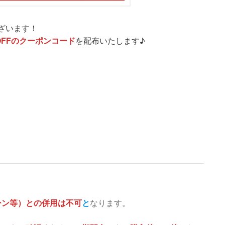
ざいます！
OFFのクーポンコード
を配布いたします♪
ーン等）との併用は不可
と
なります。