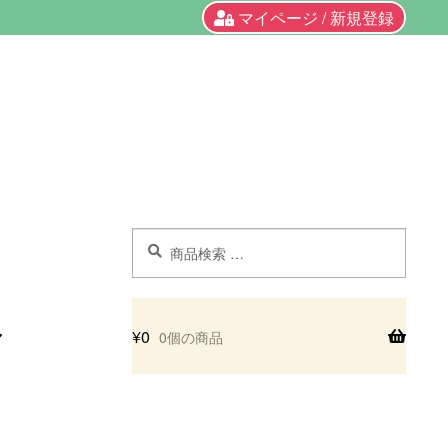
マイページ / 新規登録
検
検
索
索
対
象:
¥
0
0個の商品