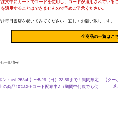
ず注文中にカートでコードを使用し、コードが適用されている
ドを適用することはできませんので予めご了承ください。
ぜひ毎日当店を覗いてみてください！宜しくお願い致します。
全商品の一覧はこ
:
セール情報
次
ン：evh253ub】〜5/26（日）23:59まで！期間限定
【クーポ
の
以
円以上の商品10%OFFコード配布中♪（期間中何度でも使
投
）
稿: