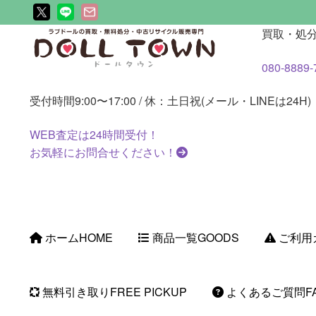
ナ
コ
買取・処
ビ
ン
080-8889-
ゲ
テ
ー
ン
受付時間
9:00〜17:00 / 休：土日祝(メール・LINEは24H)
シ
ツ
ョ
へ
WEB査定は
24時間
受付！
ン
ス
お気軽にお問合せください！
へ
キ
ス
ッ
キ
プ
ッ
プ
ホーム
HOME
商品一覧
GOODS
ご利用
無料引き取り
FREE PICKUP
よくあるご質問
F