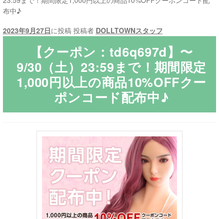
23:59まで！期間限定1,000円以上の商品10%OFFクーポンコード配
布中♪
ご利用ガイド
2023年9月27日
に投稿
投稿者
DOLLTOWNスタッフ
サ
ラブドール買取・処分
【クーポン：td6q697d】〜
ブ
9/30（土）23:59まで！期間限定
メ
無料引き取り
1,000円以上の商品10%OFFクー
ニ
ポンコード配布中♪
ュ
よくあるご質問
ー
を
お問い合わせ
展
開