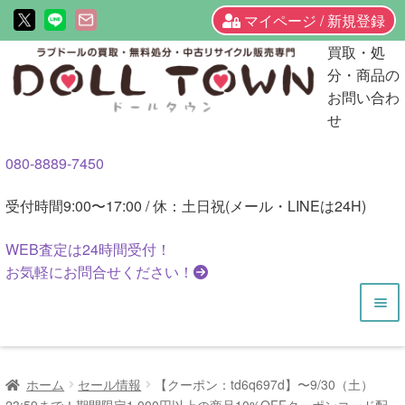
マイページ / 新規登録
ナ
コ
買取・処
ビ
ン
分・商品の
ゲ
テ
お問い合わ
ー
ン
せ
シ
ツ
080-8889-7450
ョ
へ
ン
ス
受付時間
9:00〜17:00 / 休：土日祝(メール・LINEは24H)
へ
キ
ス
ッ
WEB査定は
24時間
受付！
キ
プ
お気軽にお問合せください！
ッ
プ
HOME
ホーム
セール情報
【クーポン：td6q697d】〜9/30（土）
商品一覧