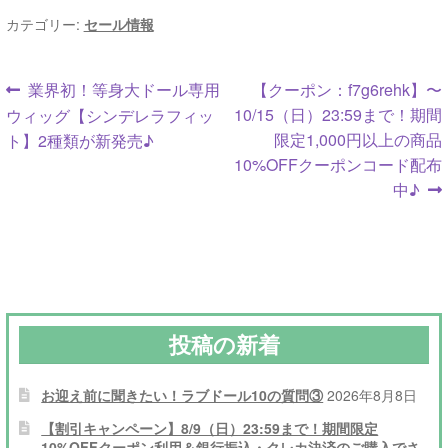
カテゴリー:
セール情報
投
前
次
業界初！等身大ドール専用
【クーポン：f7g6rehk】〜
の
の
10/15（日）23:59まで！期間
ウィッグ【シンデレラフィッ
稿
投
投
限定1,000円以上の商品
ト】2種類が新発売♪
ナ
稿:
稿:
10%OFFクーポンコード配布
中♪
ビ
ゲ
ー
シ
投稿の新着
ョ
ン
お迎え前に聞きたい！ラブドール10の質問③
2026年8月8日
【割引キャンペーン】8/9（日）23:59まで！期間限定
10%OFFクーポン利用＆銀行振込・クレカ決済のご購入でさ