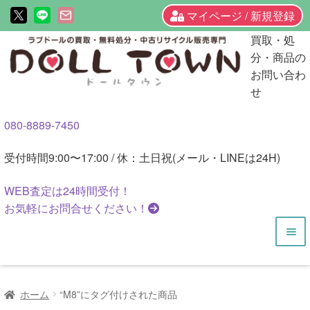
マイページ / 新規登録
ナ
コ
買取・処
ビ
ン
分・商品の
ゲ
テ
お問い合わ
ー
ン
せ
シ
ツ
080-8889-7450
ョ
へ
ン
ス
受付時間
9:00〜17:00 / 休：土日祝(メール・LINEは24H)
へ
キ
ス
ッ
WEB査定は
24時間
受付！
キ
プ
お気軽にお問合せください！
ッ
プ
HOME
ホーム
“M8”にタグ付けされた商品
商品一覧