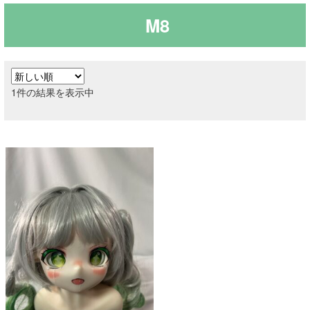
M8
ご利用ガイド
サ
ラブドール買取・処分
ブ
1件の結果を表示中
メ
無料引き取り
ニ
ュ
よくあるご質問
ー
を
お問い合わせ
展
開