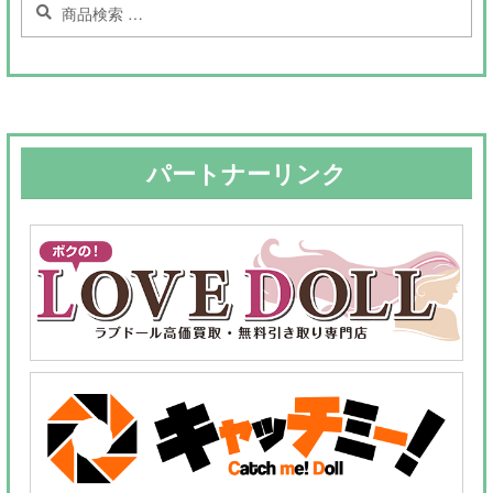
索
索
対
象:
パートナーリンク