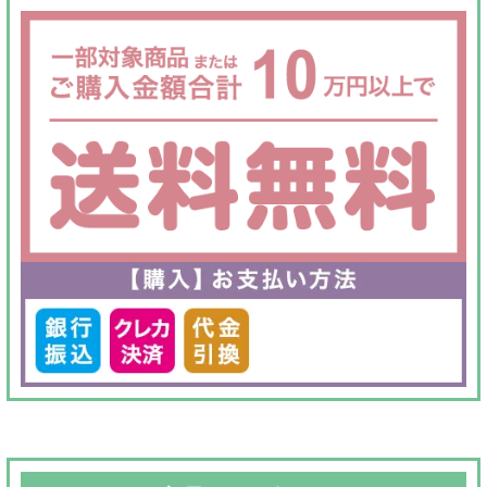
で
¥38,000
し
で
た。
す。