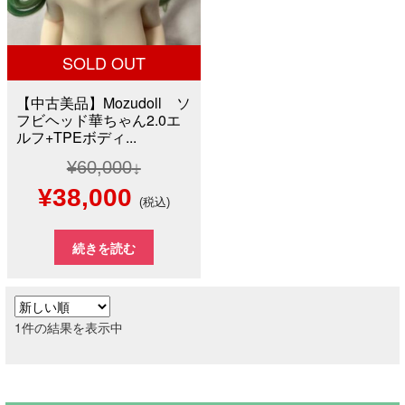
SOLD OUT
【中古美品】Mozudoll ソ
フビヘッド華ちゃん2.0エ
ルフ+TPEボディ...
¥
60,000
元
現
¥
38,000
(税込)
の
在
続きを読む
価
の
格
価
1件の結果を表示中
は
格
¥60,000
は