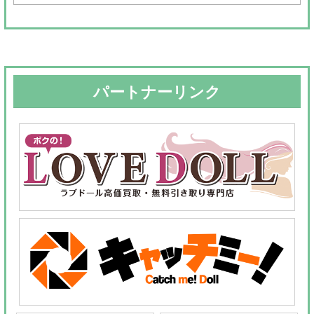
対
象:
パートナーリンク