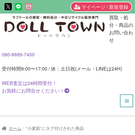
マイページ / 新規登録
ナ
コ
買取・処
ビ
ン
分・商品の
ゲ
テ
お問い合わ
ー
ン
せ
シ
ツ
080-8889-7450
ョ
へ
ン
ス
受付時間
9:00〜17:00 / 休：土日祝(メール・LINEは24H)
へ
キ
ス
ッ
WEB査定は
24時間
受付！
キ
プ
お気軽にお問合せください！
ッ
プ
HOME
ホーム
“小麦肌”にタグ付けされた商品
商品一覧