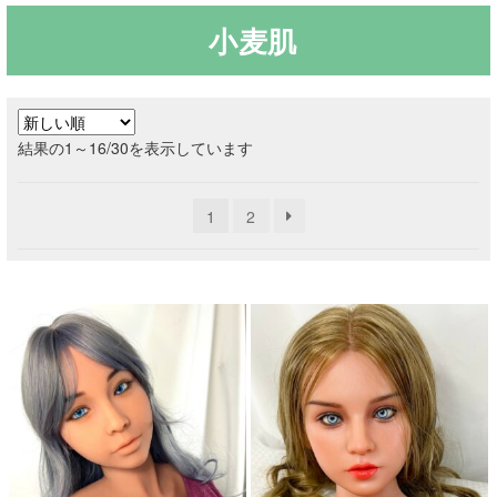
小麦肌
ご利用ガイド
サ
ラブドール買取・処分
ブ
新
結果の1～16/30を表示しています
メ
無料引き取り
し
ニ
い
ュ
1
2
順
よくあるご質問
ー
を
お問い合わせ
展
開