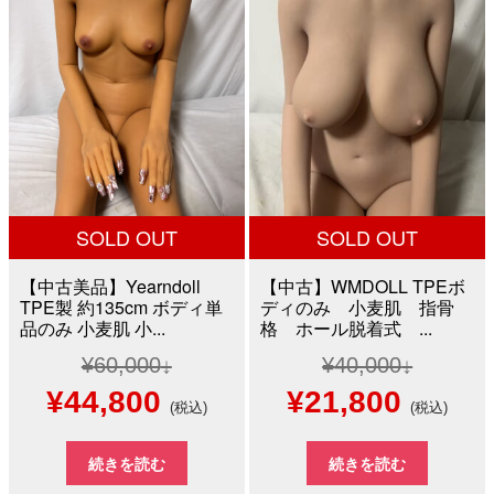
¥50,000
は
¥60,000
は
で
¥31,800
で
¥55,0
し
で
し
で
た。
す。
た。
す。
SOLD OUT
SOLD OUT
【中古美品】Yearndoll
【中古】WMDOLL TPEボ
TPE製 約135cm ボディ単
ディのみ 小麦肌 指骨
品のみ 小麦肌 小...
格 ホール脱着式 ...
¥
60,000
¥
40,000
元
現
元
現
¥
44,800
¥
21,800
(税込)
(税込)
の
在
の
在
続きを読む
続きを読む
価
の
価
の