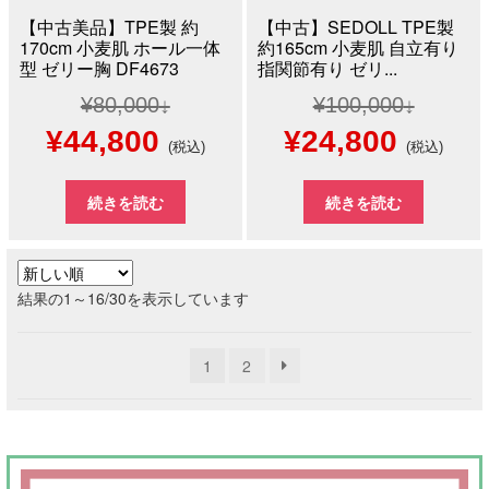
【中古美品】TPE製 約
【中古】SEDOLL TPE製
170cm 小麦肌 ホール一体
約165cm 小麦肌 自立有り
型 ゼリー胸 DF4673
指関節有り ゼリ...
¥
80,000
¥
100,000
元
現
元
現
¥
44,800
¥
24,800
(税込)
(税込)
の
在
の
在
続きを読む
続きを読む
価
の
価
の
格
価
格
価
新
結果の1～16/30を表示しています
は
格
は
格
し
い
¥80,000
は
¥100,000
は
1
2
順
で
¥44,800
で
¥24,8
し
で
し
で
た。
す。
た。
す。