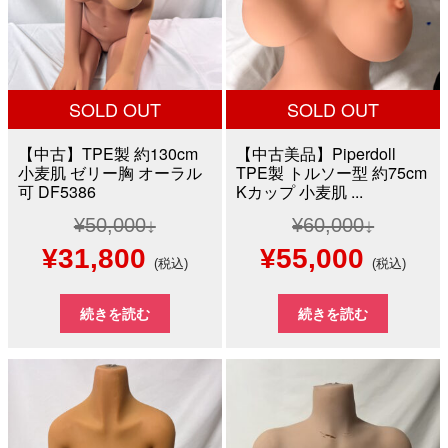
た。
す。
た。
す。
SOLD OUT
SOLD OUT
【中古】TPE製 約130cm
【中古美品】Piperdoll
小麦肌 ゼリー胸 オーラル
TPE製 トルソー型 約75cm
可 DF5386
Kカップ 小麦肌 ...
¥
50,000
¥
60,000
元
現
元
現
¥
31,800
¥
55,000
(税込)
(税込)
の
在
の
在
続きを読む
続きを読む
価
の
価
の
格
価
格
価
は
格
は
格