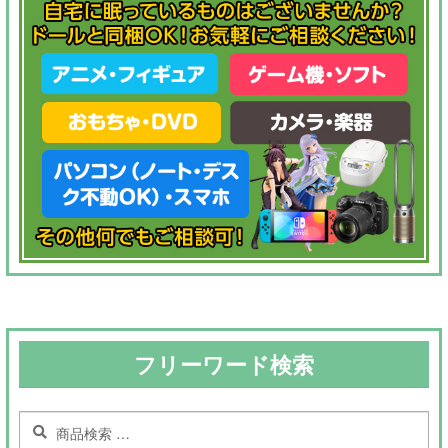
フリーワード検索
検
検
索
索