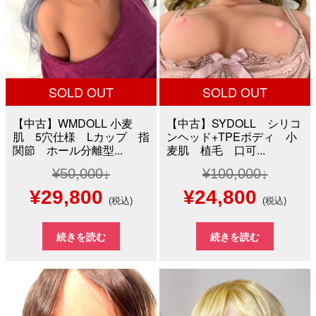
SOLD OUT
SOLD OUT
【中古】WMDOLL 小麦
【中古】SYDOLL シリコ
肌 5穴仕様 Lカップ 指
ンヘッド+TPEボディ 小
関節 ホール分離型...
麦肌 植毛 口可...
¥
50,000
¥
100,000
元
現
元
現
¥
29,800
¥
24,800
(税込)
(税込)
の
在
の
在
続きを読む
続きを読む
価
の
価
の
格
価
格
価
は
格
は
格