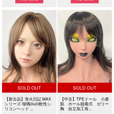
価
の
価
の
格
価
格
価
は
格
は
格
¥12,000
は
¥80,000
は
で
¥8,000
で
¥40,0
し
で
し
で
た。
す。
た。
す。
SOLD OUT
SOLD OUT
【新古品】蛍火日記 MAX
【中古】TPEドール 小麦
シリーズ 瑠璃(liuli)軟性シ
肌 ホール脱着式 ゼリー
リコンヘッド ...
胸 自立加工有...