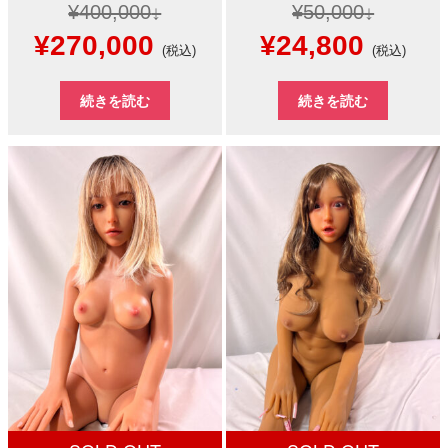
¥
400,000
¥
50,000
元
現
元
現
¥
270,000
¥
24,800
(税込)
(税込)
の
在
の
在
続きを読む
続きを読む
価
の
価
の
格
価
格
価
は
格
は
格
¥400,000
は
¥50,000
は
で
¥270,000
で
¥24,8
し
で
し
で
た。
す。
た。
す。