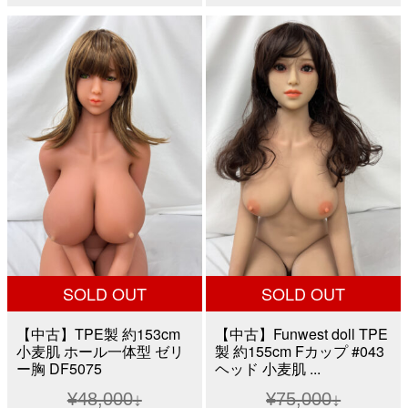
格
価
格
価
は
格
は
格
¥60,000
は
¥40,000
は
で
¥44,800
で
¥21,8
し
で
し
で
た。
す。
た。
す。
SOLD OUT
SOLD OUT
【中古】TPE製 約153cm
【中古】Funwest doll TPE
小麦肌 ホール一体型 ゼリ
製 約155cm Fカップ #043
ー胸 DF5075
ヘッド 小麦肌 ...
¥
48,000
¥
75,000