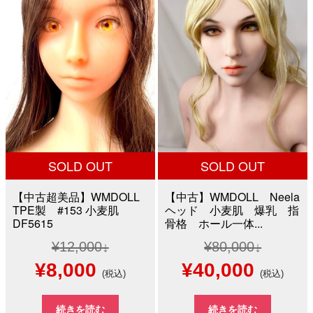
¥50,000
は
¥100,000
は
で
¥29,800
で
¥24,8
し
で
し
で
た。
す。
た。
す。
SOLD OUT
SOLD OUT
【中古超美品】WMDOLL
【中古】WMDOLL Neela
TPE製 #153 小麦肌
ヘッド 小麦肌 爆乳 指
DF5615
骨格 ホール一体...
¥
12,000
¥
80,000
元
現
元
現
¥
8,000
¥
40,000
(税込)
(税込)
の
在
の
在
続きを読む
続きを読む