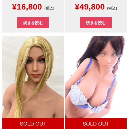
元
現
元
現
¥
16,800
¥
49,800
(税込)
(税込)
の
在
の
在
続きを読む
続きを読む
価
の
価
の
格
価
格
価
は
格
は
格
¥48,000
は
¥75,000
は
で
¥16,800
で
¥49,8
し
で
し
で
た。
す。
た。
す。
SOLD OUT
SOLD OUT