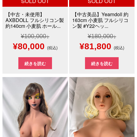
SOLD OUT
SOLD OUT
【中古・未使用】
【中古美品】Yearndoll 約
AXBDOLL フルシリコン製
163cm 小麦肌 フルシリコ
約140cm 小麦肌 ホール...
ン製 #Y22ヘッ...
¥
100,000
¥
180,000
元
現
元
現
¥
80,000
¥
81,800
(税込)
(税込)
の
在
の
在
続きを読む
続きを読む
価
の
価
の
格
価
格
価
は
格
は
格
¥100,000
は
¥180,000
は
で
¥80,000
で
¥81,8
し
で
し
で