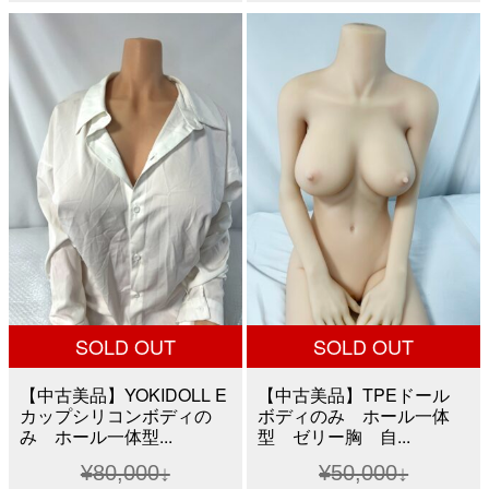
格
価
格
価
は
格
は
格
¥15,000
は
¥30,000
は
で
¥10,000
で
¥10,0
し
で
し
で
た。
す。
た。
す。
SOLD OUT
SOLD OUT
【中古美品】YOKIDOLL E
【中古美品】TPEドール
カップシリコンボディの
ボディのみ ホール一体
み ホール一体型...
型 ゼリー胸 自...
¥
80,000
¥
50,000