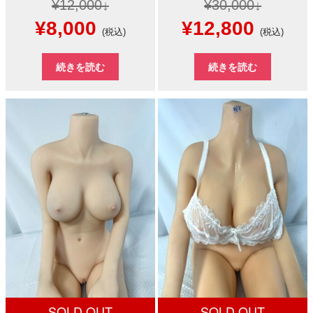
¥
12,000
¥
30,000
元
現
元
現
¥
8,000
¥
12,800
(税込)
(税込)
の
在
の
在
続きを読む
続きを読む
価
の
価
の
格
価
格
価
は
格
は
格
¥12,000
は
¥30,000
は
で
¥8,000
で
¥12,8
し
で
し
で
た。
す。
た。
す。
SOLD OUT
SOLD OUT