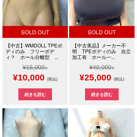
た。
す。
た。
す。
SOLD OUT
SOLD OUT
【中古】WMDOLL TPEボ
【中古美品】メーカー不
ディのみ フリーボデ
明 TPEボディのみ 自立
ィ？ ホール分離型 ...
加工有 ホール一...
¥
15,000
¥
40,000
元
現
元
現
¥
10,000
¥
25,000
(税込)
(税込)
の
在
の
在
続きを読む
続きを読む
価
の
価
の
格
価
格
価
は
格
は
格
¥15,000
は
¥40,000
は