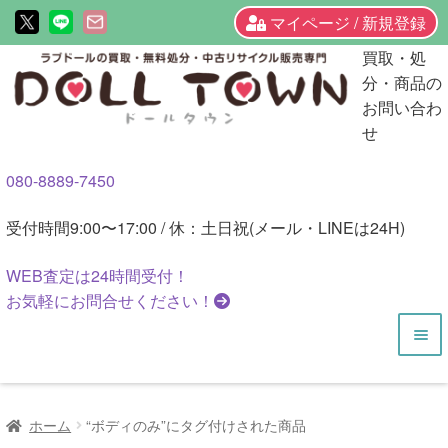
マイページ / 新規登録
ナ
コ
買取・処
ビ
ン
分・商品の
ゲ
テ
お問い合わ
ー
ン
せ
シ
ツ
080-8889-7450
ョ
へ
ン
ス
受付時間
9:00〜17:00 / 休：土日祝(メール・LINEは24H)
へ
キ
ス
ッ
WEB査定は
24時間
受付！
キ
プ
お気軽にお問合せください！
ッ
プ
HOME
ホーム
“ボディのみ”にタグ付けされた商品
商品一覧