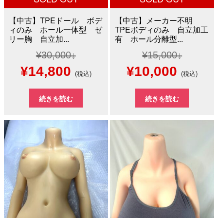
【中古】TPEドール ボデ
【中古】メーカー不明
ィのみ ホール一体型 ゼ
TPEボディのみ 自立加工
リー胸 自立加...
有 ホール分離型...
¥
30,000
¥
15,000
元
現
元
現
¥
14,800
¥
10,000
(税込)
(税込)
の
在
の
在
続きを読む
続きを読む
価
の
価
の
格
価
格
価
は
格
は
格
¥30,000
は
¥15,000
は
で
¥14,800
で
¥10,0
し
で
し
で