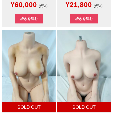
元
現
元
現
¥
60,000
¥
21,800
(税込)
(税込)
の
在
の
在
続きを読む
続きを読む
価
の
価
の
格
価
格
価
は
格
は
格
¥80,000
は
¥50,000
は
で
¥60,000
で
¥21,8
し
で
し
で
た。
す。
た。
す。
SOLD OUT
SOLD OUT