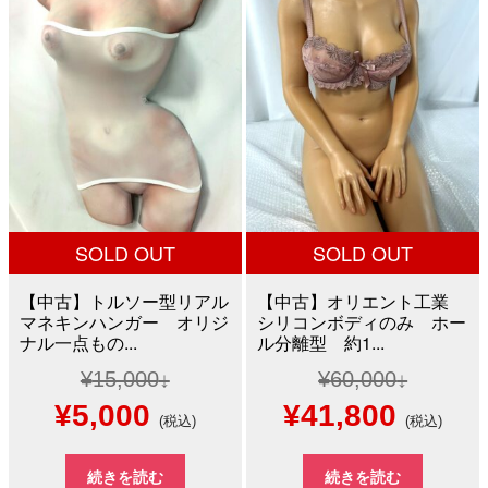
¥100,000
は
¥50,000
は
で
¥60,000
で
¥12,8
し
で
し
で
た。
す。
た。
す。
SOLD OUT
SOLD OUT
【中古】トルソー型リアル
【中古】オリエント工業
マネキンハンガー オリジ
シリコンボディのみ ホー
ナル一点もの...
ル分離型 約1...
¥
15,000
¥
60,000
元
現
元
現
¥
5,000
¥
41,800
(税込)
(税込)
の
在
の
在
続きを読む
続きを読む