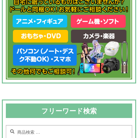
フリーワード検索
検
検
索
索