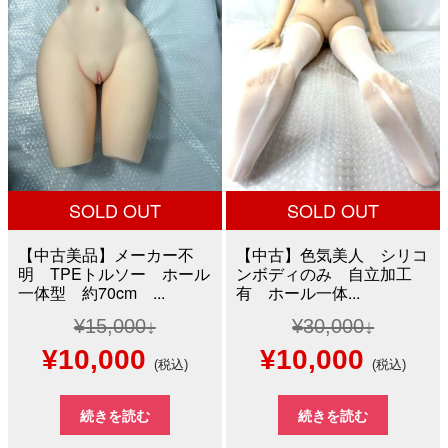
で
¥10,000
で
¥25,0
し
で
し
で
た。
す。
た。
す。
SOLD OUT
SOLD OUT
【中古美品】メーカー不
【中古】色気美人 シリコ
明 TPEトルソー ホール
ンボディのみ 自立加工
一体型 約70cm ...
有 ホール一体...
¥
15,000
¥
30,000
元
現
元
現
¥
10,000
¥
10,000
(税込)
(税込)
の
在
の
在
続きを読む
続きを読む
価
の
価
の