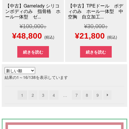
【中古】Gamelady シリコ
【中古】TPEドール ボデ
ンボディのみ 指骨格 ホ
ィのみ ホール一体型 中
ール一体型 ゼ...
空胸 自立加工...
¥
100,000
¥
30,000
元
現
元
現
¥
48,800
¥
21,800
(税込)
(税込)
の
在
の
在
続きを読む
続きを読む
価
の
価
の
格
価
格
価
新
結果の1～16/138を表示しています
は
格
は
格
し
い
¥100,000
は
¥30,000
は
1
2
3
4
…
7
8
9
順
で
¥48,800
で
¥21,8
し
で
し
で
た。
す。
た。
す。