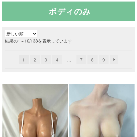
ボディのみ
ご利用ガイド
サ
ラブドール買取・処分
ブ
新
結果の1～16/138を表示しています
メ
無料引き取り
し
ニ
い
ュ
1
2
3
4
…
7
8
9
順
よくあるご質問
ー
を
お問い合わせ
展
開