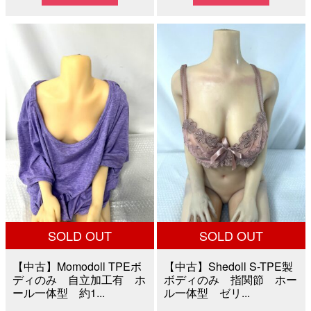
価
の
価
の
格
価
格
価
は
格
は
格
¥15,000
は
¥60,000
は
で
¥5,000
で
¥41,8
し
で
し
で
た。
す。
た。
す。
SOLD OUT
SOLD OUT
【中古】Momodoll TPEボ
【中古】Shedoll S-TPE製
ディのみ 自立加工有 ホ
ボディのみ 指関節 ホー
ール一体型 約1...
ル一体型 ゼリ...