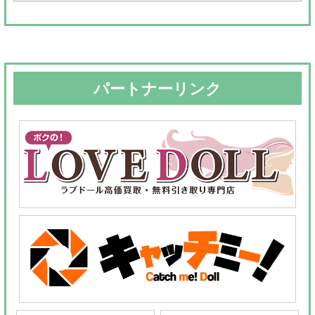
対
象:
パートナーリンク