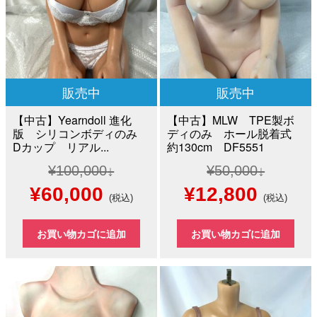
販売中
販売中
【中古】Yearndoll 進化
【中古】MLW TPE製ボ
版 シリコンボディのみ
ディのみ ホール脱着式
Dカップ リアル...
約130cm DF5551
¥
100,000
¥
50,000
元
現
元
現
¥
60,000
¥
12,800
(税込)
(税込)
の
在
の
在
お買い物カゴに追加
お買い物カゴに追加
価
の
価
の
格
価
格
価
は
格
は
格