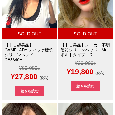
SOLD OUT
SOLD OUT
【中古超美品】
【中古美品】メーカー不明
GAMELADY ティファ硬質
硬質シリコンヘッド M8
シリコンヘッド
ボルトタイプ D...
DF5649H
¥
30,000
¥
60,000
元
現
¥
19,800
(税込)
元
現
¥
27,800
(税込)
の
在
の
在
続きを読む
価
の
続きを読む
価
の
格
価
格
価
は
格