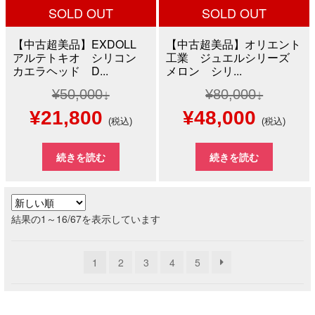
SOLD OUT
SOLD OUT
【中古超美品】EXDOLL
【中古超美品】オリエント
アルテトキオ シリコン
工業 ジュエルシリーズ
カエラヘッド D...
メロン シリ...
¥
50,000
¥
80,000
元
現
元
現
¥
21,800
¥
48,000
(税込)
(税込)
の
在
の
在
続きを読む
続きを読む
価
の
価
の
格
価
格
価
新
結果の1～16/67を表示しています
は
格
は
格
し
い
¥50,000
は
¥80,000
は
1
2
3
4
5
順
で
¥21,800
で
¥48,0
し
で
し
で