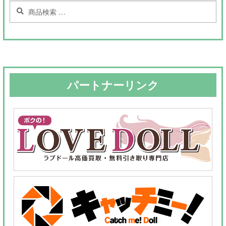
検
検
索
索
対
象:
パートナーリンク