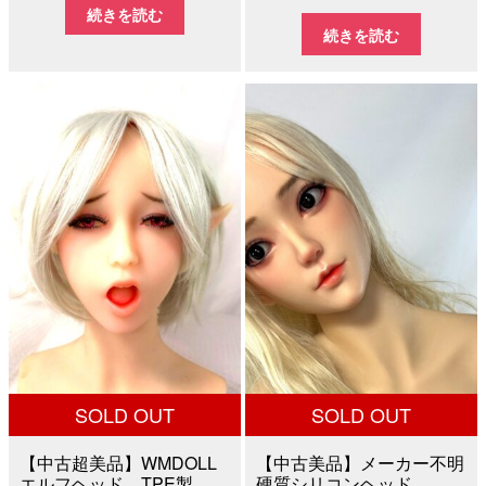
の
在
続きを読む
価
の
続きを読む
価
の
格
価
格
価
は
格
は
格
¥100,000
は
¥200,000
は
で
¥85,000
で
¥168,
し
で
し
で
た。
す。
た。
す。
SOLD OUT
SOLD OUT
【中古超美品】WMDOLL
【中古美品】メーカー不明
エルフヘッド TPE製
硬質シリコンヘッド