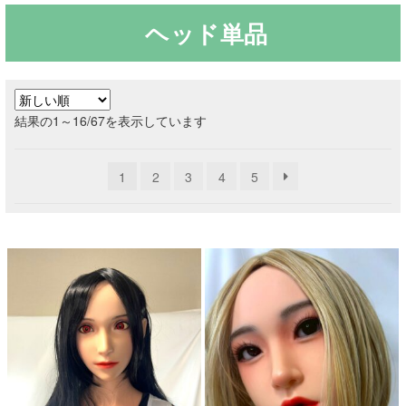
ヘッド単品
ご利用ガイド
サ
ラブドール買取・処分
ブ
新
結果の1～16/67を表示しています
メ
無料引き取り
し
ニ
い
ュ
1
2
3
4
5
順
よくあるご質問
ー
を
お問い合わせ
展
開