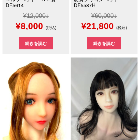
DF5614
DF5587H
¥
12,000
¥
60,000
元
現
元
現
¥
8,000
¥
21,800
(税込)
(税込)
の
在
の
在
続きを読む
続きを読む
価
の
価
の
格
価
格
価
は
格
は
格
¥12,000
は
¥60,000
は
で
¥8,000
で
¥21,8
し
で
し
で
た。
す。
た。
す。