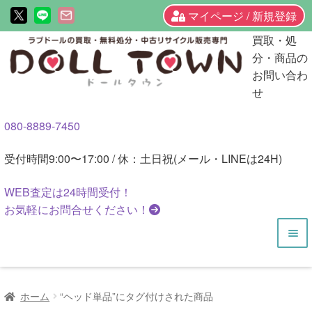
マイページ / 新規登録
ナ
コ
買取・処
ビ
ン
分・商品の
ゲ
テ
お問い合わ
ー
ン
せ
シ
ツ
080-8889-7450
ョ
へ
ン
ス
受付時間
9:00〜17:00 / 休：土日祝(メール・LINEは24H)
へ
キ
ス
ッ
WEB査定は
24時間
受付！
キ
プ
お気軽にお問合せください！
ッ
プ
HOME
ホーム
“ヘッド単品”にタグ付けされた商品
商品一覧