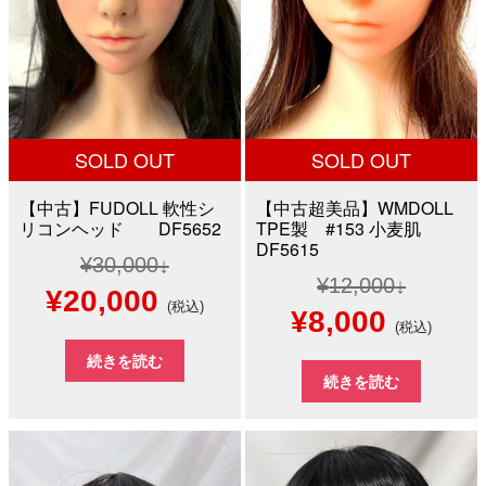
し
で
た。
す。
た。
す。
SOLD OUT
SOLD OUT
【中古】FUDOLL 軟性シ
【中古超美品】WMDOLL
リコンヘッド DF5652
TPE製 #153 小麦肌
DF5615
¥
30,000
¥
12,000
元
現
¥
20,000
(税込)
元
現
¥
8,000
(税込)
の
在
の
在
続きを読む
価
の
続きを読む
価
の
格
価
格
価
は
格