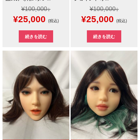
¥
100,000
¥
100,000
元
現
元
現
¥
25,000
¥
25,000
(税込)
(税込)
の
在
の
在
続きを読む
続きを読む
価
の
価
の
格
価
格
価
は
格
は
格
¥100,000
は
¥100,000
は
で
¥25,000
で
¥25,0
し
で
し
で
た。
す。
た。
す。