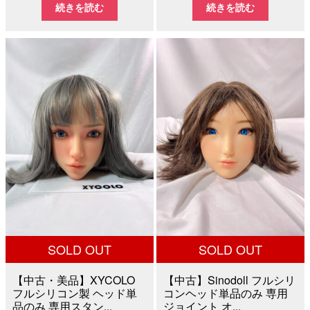
続きを読む
続きを読む
価
の
価
の
格
価
格
価
は
格
は
格
¥65,000
は
¥40,000
は
で
¥30,000
で
¥21,8
し
で
し
で
た。
す。
た。
す。
SOLD OUT
SOLD OUT
【中古・美品】XYCOLO
【中古】Sinodoll フルシリ
フルシリコン製 ヘッド単
コンヘッド単品のみ 専用
品のみ 専用スタン...
ジョイント オ...