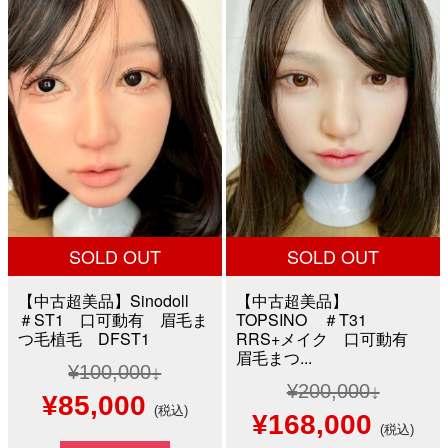
は
格
¥30,000
は
¥60,000
は
で
¥19,8
で
¥27,800
し
で
し
で
た。
す。
た。
す。
SOLD OUT
SOLD OUT
【中古超美品】Sinodoll
【中古超美品】
＃ST1 口可動有 眉毛ま
TOPSINO ＃T31
つ毛植毛 DFST1
RRS+メイク 口可動有
眉毛まつ...
¥
100,000
¥
200,000
元
現
¥
85,000
(税込)
元
現
¥
168,000
(税込)
の
在