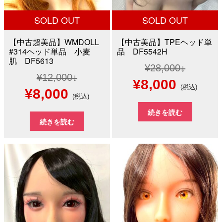
SOLD OUT
SOLD OUT
【中古超美品】WMDOLL
【中古美品】TPEヘッド単
#314ヘッド単品 小麦
品 DF5542H
肌 DF5613
¥
28,000
¥
12,000
元
現
¥
8,000
(税込)
元
現
¥
8,000
(税込)
の
在
の
在
続きを読む
価
の
続きを読む
価
の
格
価
格
価
は
格
は
格
¥28,000
は
¥12,000
は
で
¥8,000
で
¥8,000
し
で