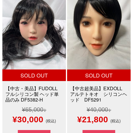
は
格
¥30,000
は
¥12,000
は
で
¥20,000
で
¥8,000
し
で
し
で
た。
す。
た。
す。
SOLD OUT
SOLD OUT
【中古・美品】FUDOLL
【中古超美品】EXDOLL
フルシリコン製 ヘッド単
アルテトキオ シリコンヘ
品のみ DF5382-H
ッド DF5291
¥
65,000
¥
40,000
元
現
元
現
¥
30,000
¥
21,800
(税込)
(税込)
の
在
の
在