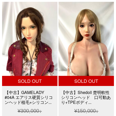
格
価
格
価
は
格
は
格
¥50,000
は
¥200,000
は
で
¥40,000
で
¥150,
し
で
し
で
た。
す。
た。
す。
SOLD OUT
SOLD OUT
【中古】GAMELADY
【中古】Shedoll 楚明軟性
#04A エアリス硬質シリコ
シリコンヘッド 口可動あ
ンヘッド植毛+シリコン...
り+TPEボディ...
¥
300,000
¥
150,000