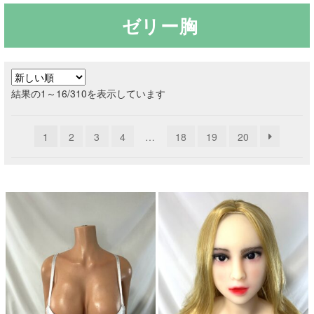
ゼリー胸
ご利用ガイド
サ
ラブドール買取・処分
ブ
新
結果の1～16/310を表示しています
メ
無料引き取り
し
ニ
い
ュ
1
2
3
4
…
18
19
20
順
よくあるご質問
ー
を
お問い合わせ
展
開