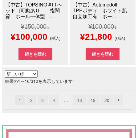
【中古】TOPSINO #T1ヘ
【中古】Aotumedoll
ッド口可動あり 指関
TPEボディ ホワイト肌
節 ホール一体型 ...
自立加工有 ホー...
¥
150,000
¥
100,000
元
現
元
現
¥
100,000
¥
21,800
(税込)
(税込)
の
在
の
在
続きを読む
続きを読む
価
の
価
の
格
価
格
価
新
結果の1～16/310を表示しています
は
格
は
格
し
い
¥150,000
は
¥100,000
は
1
2
3
4
…
18
19
20
順
で
¥100,000
で
¥21,8
し
で
し
で
た。
す。
た。
す。