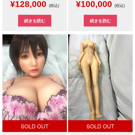
元
現
元
現
¥
128,000
¥
100,000
(税込)
(税込)
の
在
の
在
続きを読む
続きを読む
価
の
価
の
格
価
格
価
は
格
は
格
¥300,000
は
¥150,000
は
で
¥128,000
で
¥100,
し
で
し
で
た。
す。
た。
す。
SOLD OUT
SOLD OUT