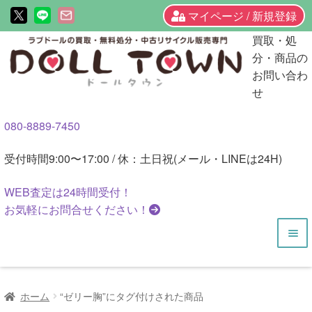
マイページ / 新規登録
ナ
コ
買取・処
ビ
ン
分・商品の
ゲ
テ
お問い合わ
ー
ン
せ
シ
ツ
080-8889-7450
ョ
へ
ン
ス
受付時間
9:00〜17:00 / 休：土日祝(メール・LINEは24H)
へ
キ
ス
ッ
WEB査定は
24時間
受付！
キ
プ
お気軽にお問合せください！
ッ
プ
HOME
ホーム
“ゼリー胸”にタグ付けされた商品
商品一覧