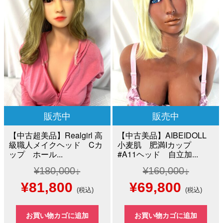
¥100,000
は
¥40,000
は
で
¥60,000
で
¥25,0
し
で
し
で
た。
す。
た。
す。
販売中
販売中
【中古超美品】Realgirl 高
【中古美品】AIBEIDOLL
級職人メイクヘッド Cカ
小麦肌 肥満Iカップ
ップ ホール...
#A11ヘッド 自立加...
¥
180,000
¥
160,000
元
現
元
現
¥
81,800
¥
69,800
(税込)
(税込)
の
在
の
在
お買い物カゴに追加
お買い物カゴに追加