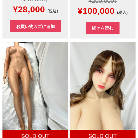
¥
200,000
元
現
¥
28,000
元
現
¥
100,000
(税込)
(税込)
の
在
の
在
お買い物カゴに追加
続きを読む
価
の
価
の
格
価
格
価
は
格
は
格
¥40,000
は
¥200,000
は
で
¥28,000
で
¥100,
し
で
し
で
た。
す。
た。
す。
SOLD OUT
SOLD OUT