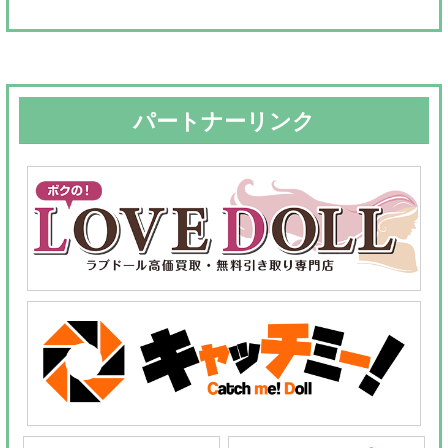
対
象:
パートナーリンク