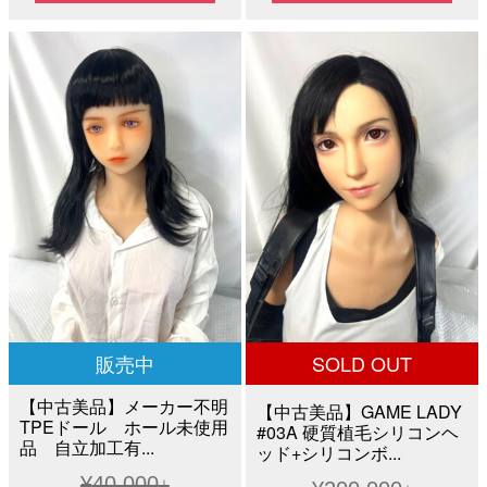
価
の
価
の
格
価
格
価
は
格
は
格
¥180,000
は
¥160,000
は
で
¥81,800
で
¥69,8
し
で
し
で
た。
す。
た。
す。
販売中
SOLD OUT
【中古美品】メーカー不明
【中古美品】GAME LADY
TPEドール ホール未使用
#03A 硬質植毛シリコンヘ
品 自立加工有...
ッド+シリコンボ...
¥
40,000