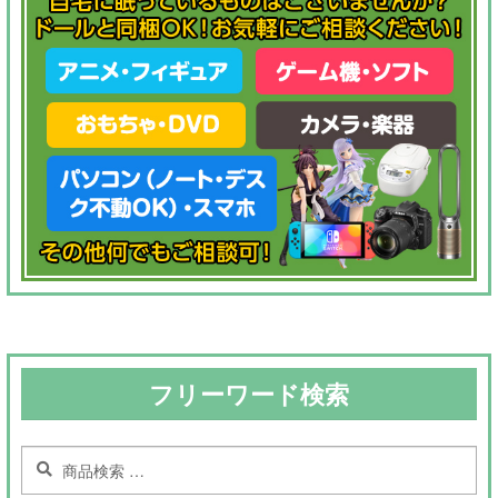
フリーワード検索
検
検
索
索