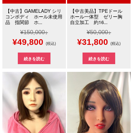
【中古】GAMELADY シリ
【中古美品】TPEドール
コンボディ ホール未使用
ホール一体型 ゼリー胸
品 指関節 ホ...
自立加工 約16...
¥
150,000
¥
50,000
元
現
元
現
¥
49,800
¥
31,800
(税込)
(税込)
の
在
の
在
続きを読む
続きを読む
価
の
価
の
格
価
格
価
は
格
は
格
¥150,000
は
¥50,000
は
で
¥49,800
で
¥31,8
し
で
し
で