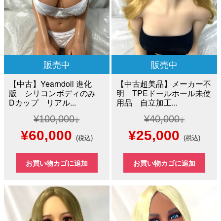
販売中
販売中
【中古】Yearndoll 進化
【中古超美品】メーカー不
版 シリコンボディのみ
明 TPEドールホール未使
Dカップ リアル...
用品 自立加工...
¥
100,000
¥
40,000
元
現
元
現
¥
60,000
¥
25,000
(税込)
(税込)
の
在
の
在
お買い物カゴに追加
お買い物カゴに追加
価
の
価
の
格
価
格
価
は
格
は
格