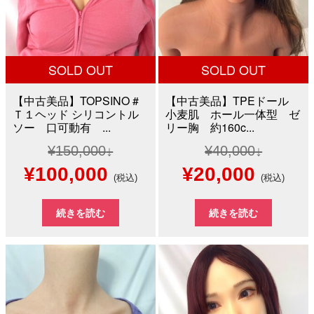
た。
す。
た。
す。
SOLD OUT
SOLD OUT
【中古美品】TOPSINO #
【中古美品】TPEドール
Ｔ１ヘッド シリコントル
小麦肌 ホール一体型 ゼ
ソー 口可動有 ...
リー胸 約160c...
¥
150,000
¥
40,000
元
現
元
現
¥
100,000
¥
20,000
(税込)
(税込)
の
在
の
在
続きを読む
続きを読む
価
の
価
の
格
価
格
価
は
格
は
格
¥150,000
は
¥40,000
は