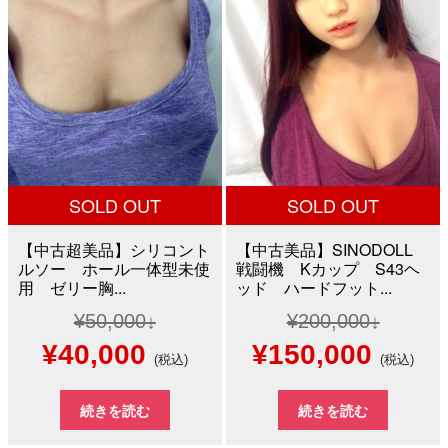
で
¥100,000
で
¥20,0
し
で
し
で
た。
す。
た。
す。
SOLD OUT
SOLD OUT
【中古超美品】シリコント
【中古美品】SINODOLL
ルソー ホール一体型未使
戦闘機 Kカップ S43ヘ
用 ゼリー胸...
ッド ハードフット...
¥
50,000
¥
200,000
元
現
元
現
¥
40,000
¥
150,000
(税込)
(税込)
の
在
の
在
続きを読む
続きを読む
価
の
価
の