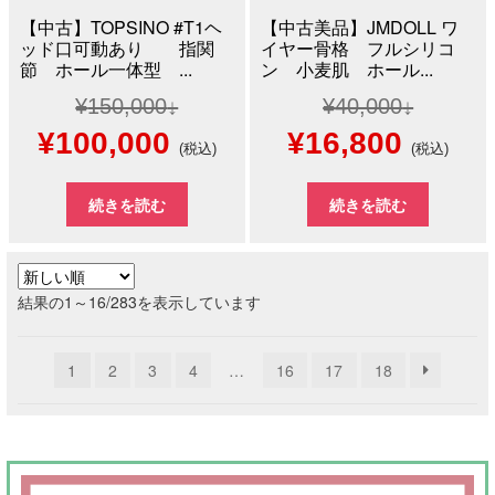
【中古】TOPSINO #T1ヘ
【中古美品】JMDOLL ワ
ッド口可動あり 指関
イヤー骨格 フルシリコ
節 ホール一体型 ...
ン 小麦肌 ホール...
¥
150,000
¥
40,000
元
現
元
現
¥
100,000
¥
16,800
(税込)
(税込)
の
在
の
在
続きを読む
続きを読む
価
の
価
の
格
価
格
価
新
結果の1～16/283を表示しています
は
格
は
格
し
い
¥150,000
は
¥40,000
は
1
2
3
4
…
16
17
18
順
で
¥100,000
で
¥16,8
し
で
し
で
た。
す。
た。
す。