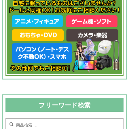
フリーワード検索
検
検
索
索