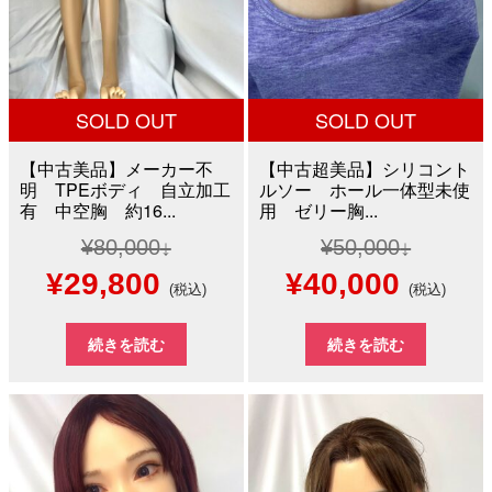
た。
す。
た。
す。
SOLD OUT
SOLD OUT
【中古美品】メーカー不
【中古超美品】シリコント
明 TPEボディ 自立加工
ルソー ホール一体型未使
有 中空胸 約16...
用 ゼリー胸...
¥
80,000
¥
50,000
元
現
元
現
¥
29,800
¥
40,000
(税込)
(税込)
の
在
の
在
続きを読む
続きを読む
価
の
価
の
格
価
格
価
は
格
は
格