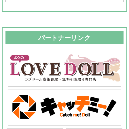
対
象:
パートナーリンク