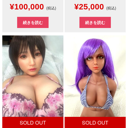
元
現
元
現
¥
100,000
¥
25,000
(税込)
(税込)
の
在
の
在
続きを読む
続きを読む
価
の
価
の
格
価
格
価
は
格
は
格
¥150,000
は
¥150,000
は
で
¥100,000
で
¥25,0
し
で
し
で
た。
す。
た。
す。
SOLD OUT
SOLD OUT