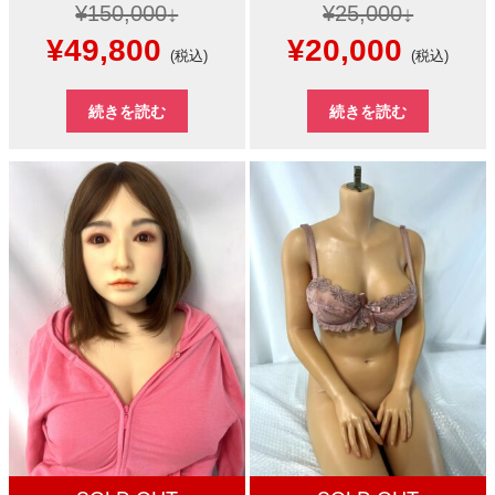
¥
150,000
¥
25,000
元
現
元
現
¥
49,800
¥
20,000
(税込)
(税込)
の
在
の
在
続きを読む
続きを読む
価
の
価
の
格
価
格
価
は
格
は
格
¥150,000
は
¥25,000
は
で
¥49,800
で
¥20,0
し
で
し
で
た。
す。
た。
す。