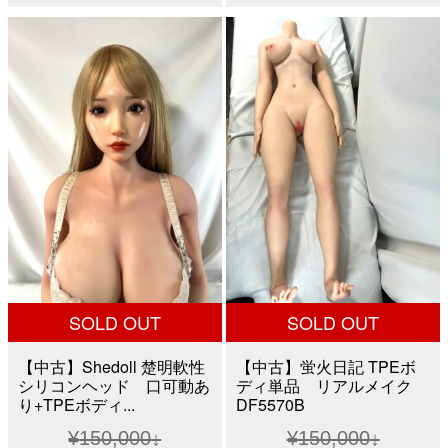
格
価
格
価
は
格
は
格
¥200,000
は
¥300,000
は
で
¥150,000
で
¥128,
し
で
し
で
た。
す。
た。
す。
SOLD OUT
SOLD OUT
【中古】Shedoll 楚明軟性
【中古】蛍火日記 TPEボ
シリコンヘッド 口可動あ
ディ単品 リアルメイク
り+TPEボディ...
DF5570B
¥
150,000
¥
150,000