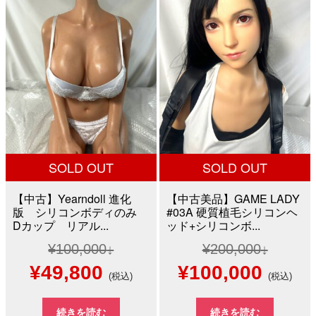
¥120,000
は
¥100,000
は
で
¥94,800
で
¥36,8
し
で
し
で
た。
す。
た。
す。
SOLD OUT
SOLD OUT
【中古】Yearndoll 進化
【中古美品】GAME LADY
版 シリコンボディのみ
#03A 硬質植毛シリコンヘ
Dカップ リアル...
ッド+シリコンボ...
¥
100,000
¥
200,000
元
現
元
現
¥
49,800
¥
100,000
(税込)
(税込)
の
在
の
在
続きを読む
続きを読む