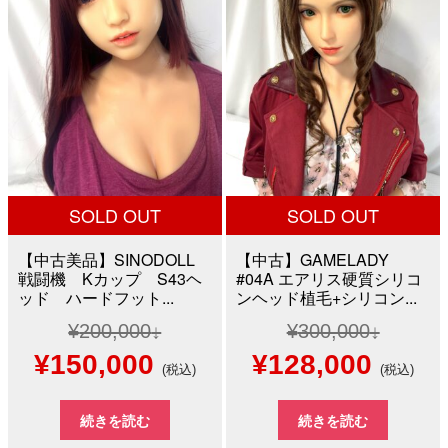
¥80,000
は
¥50,000
は
で
¥29,800
で
¥40,0
し
で
し
で
た。
す。
た。
す。
SOLD OUT
SOLD OUT
【中古美品】SINODOLL
【中古】GAMELADY
戦闘機 Kカップ S43ヘ
#04A エアリス硬質シリコ
ッド ハードフット...
ンヘッド植毛+シリコン...
¥
200,000
¥
300,000
元
現
元
現
¥
150,000
¥
128,000
(税込)
(税込)
の
在
の
在
続きを読む
続きを読む
価
の
価
の