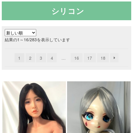
シリコン
ご利用ガイド
サ
ラブドール買取・処分
ブ
新
結果の1～16/283を表示しています
メ
無料引き取り
し
ニ
い
ュ
1
2
3
4
…
16
17
18
順
よくあるご質問
ー
を
お問い合わせ
展
開