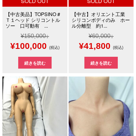
SOLD OUT
SOLD OUT
【中古美品】TOPSINO #
【中古】オリエント工業
Ｔ１ヘッド シリコントル
シリコンボディのみ ホー
ソー 口可動有 ...
ル分離型 約1...
¥
150,000
¥
60,000
元
現
元
現
¥
100,000
¥
41,800
(税込)
(税込)
の
在
の
在
続きを読む
続きを読む
価
の
価
の
格
価
格
価
は
格
は
格
¥150,000
は
¥60,000
は
で
¥100,000
で
¥41,8
し
で
し
で