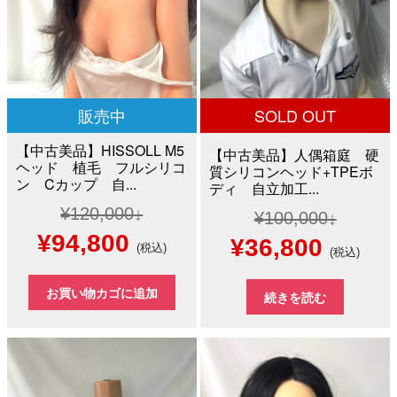
販売中
SOLD OUT
【中古美品】HISSOLL M5
【中古美品】人偶箱庭 硬
ヘッド 植毛 フルシリコ
質シリコンヘッド+TPEボ
ン Cカップ 自...
ディ 自立加工...
¥
120,000
¥
100,000
元
現
¥
94,800
元
現
¥
36,800
(税込)
(税込)
の
在
の
在
お買い物カゴに追加
続きを読む
価
の
価
の
格
価
格
価
は
格
は
格