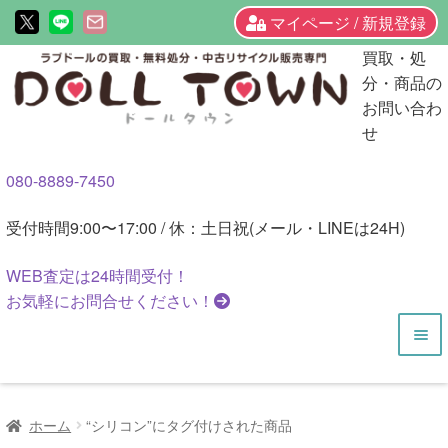
マイページ / 新規登録
ナ
コ
買取・処
ビ
ン
分・商品の
ゲ
テ
お問い合わ
ー
ン
せ
シ
ツ
080-8889-7450
ョ
へ
ン
ス
受付時間
9:00〜17:00 / 休：土日祝(メール・LINEは24H)
へ
キ
ス
ッ
WEB査定は
24時間
受付！
キ
プ
お気軽にお問合せください！
ッ
プ
HOME
ホーム
“シリコン”にタグ付けされた商品
商品一覧