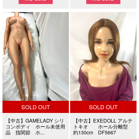
価
の
価
の
格
価
格
価
は
格
は
格
¥100,000
は
¥200,000
は
で
¥49,800
で
¥100,
し
で
し
で
た。
す。
た。
す。
SOLD OUT
SOLD OUT
【中古】GAMELADY シリ
【中古】EXEDOLL アルテ
コンボディ ホール未使用
トキオ ホール分離型
品 指関節 ホ...
約130cm DF5667