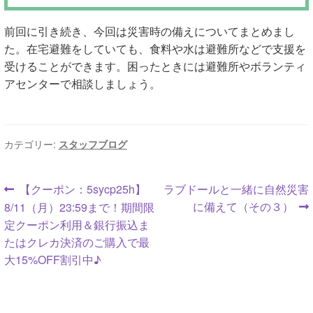
前回に引き続き、今回は災害時の備えについてまとめまし
た。在宅避難をしていても、食料や水は避難所などで支援を
受けることができます。困ったときには避難所やボランティ
アセンターで相談しましょう。
カテゴリー:
スタッフブログ
投
前
次
【クーポン：5sycp25h】
ラブドールと一緒に自然災害
の
の
に備えて（その３）
8/11（月）23:59まで！期間限
稿
投
投
定クーポン利用＆銀行振込ま
ナ
稿:
稿:
たはクレカ決済のご購入で最
大15%OFF割引中♪
ビ
ゲ