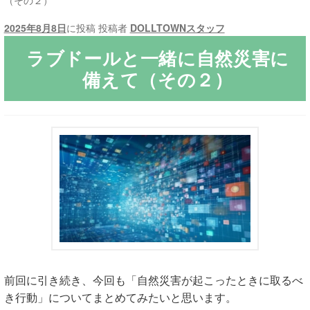
（その２）
2025年8月8日
に投稿
投稿者
DOLLTOWNスタッフ
ご利用ガイド
ラブドールと一緒に自然災害に
サ
ラブドール買取・処分
備えて（その２）
ブ
メ
無料引き取り
ニ
ュ
よくあるご質問
ー
を
お問い合わせ
展
開
前回に引き続き、今回も「自然災害が起こったときに取るべ
き行動」についてまとめてみたいと思います。