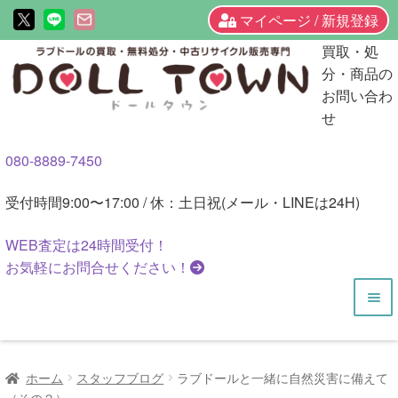
マイページ / 新規登録
ナ
コ
買取・処
ビ
ン
分・商品の
ゲ
テ
お問い合わ
ー
ン
せ
シ
ツ
080-8889-7450
ョ
へ
ン
ス
受付時間
9:00〜17:00 / 休：土日祝(メール・LINEは24H)
へ
キ
ス
ッ
WEB査定は
24時間
受付！
キ
プ
お気軽にお問合せください！
ッ
プ
HOME
ホーム
スタッフブログ
ラブドールと一緒に自然災害に備えて
商品一覧