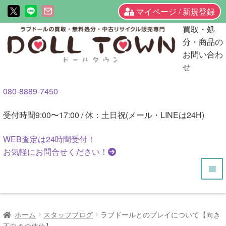
マイページ / 新規登録
ナ
コ
買取・処
ビ
ン
分・商品の
ゲ
テ
お問い合わ
ー
ン
せ
シ
ツ
080-8889-7450
ョ
へ
ン
ス
受付時間
9:00〜17:00 / 休：土日祝(メール・LINEは24H)
へ
キ
ス
ッ
WEB査定は
24時間
受付！
キ
プ
お気軽にお問合せください！
ッ
プ
HOME
ホーム
スタッフブログ
ラブドールとのプレイについて【向き
商品一覧