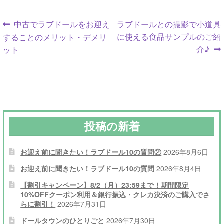
投
前
次
中古でラブドールをお迎え
ラブドールとの撮影で小道具
の
の
に使える食品サンプルのご紹
することのメリット・デメリ
稿
投
投
介♪
ット
ナ
稿:
稿:
ビ
ゲ
ー
投稿の新着
シ
お迎え前に聞きたい！ラブドール10の質問②
2026年8月6日
ョ
お迎え前に聞きたい！ラブドール10の質問
2026年8月4日
ン
【割引キャンペーン】8/2（月）23:59まで！期間限定
10%OFFクーポン利用＆銀行振込・クレカ決済のご購入でさ
らに割引！
2026年7月31日
ドールタウンのひとりごと
2026年7月30日