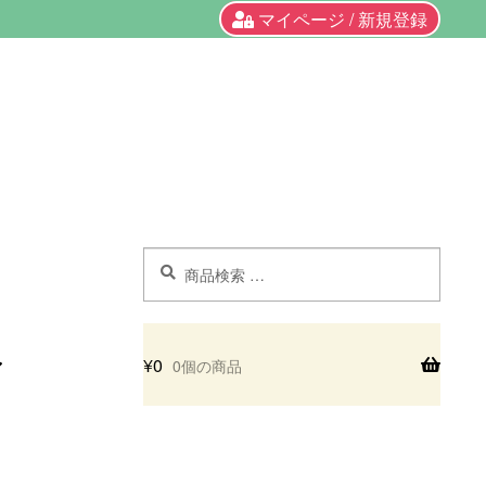
マイページ / 新規登録
検
検
索
索
対
象:
¥
0
0個の商品