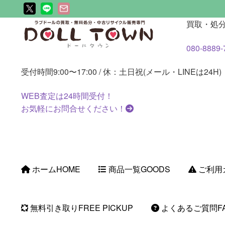
ナ
コ
買取・処
ビ
ン
080-8889-
ゲ
テ
ー
ン
受付時間
9:00〜17:00 / 休：土日祝(メール・LINEは24H)
シ
ツ
ョ
へ
WEB査定は
24時間
受付！
ン
ス
お気軽にお問合せください！
へ
キ
ス
ッ
キ
プ
ッ
プ
ホーム
HOME
商品一覧
GOODS
ご利用
無料引き取り
FREE PICKUP
よくあるご質問
F