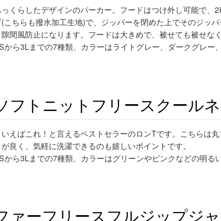
ふっくらしたデザインのパーカー。フードはつけ外し可能で、2
プ(こちらも撥水加工生地)で、ジッパーを閉めた上でそのジッ
＆隙間風防止になります。フードは大きめで、被せても被せな
Sから3Lまでの7種類、カラーはライトグレー、ダークグレー
ソフトニットフリースクールネック
といえばこれ！と言えるベストセラーのロンTです。こちらは丸
りが良く、気軽に洗濯できるのも嬉しいポイントです。
Sから3Lまでの7種類、カラーはグリーンやピンクなどの明る
ファーフリースフルジップジャケッ