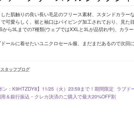
とした肌触りの良い長い毛足のフリース素材、スタンドカラー
コで可愛らしく、裾と袖口はパイピング加工されており、見た
Sから3Lまでの7種類(ウェブではXXLと3Lが品切れ中)、カラ
ブドールに着せたいユニクロセール服、まだまだあるので次回
:
スタッフブログ
次
ン：K9HTZDY8】11/25（火）23:59まで！期間限定
ラブド
の
用＆銀行振込・クレカ決済のご購入で最大20%OFF割
投
稿: