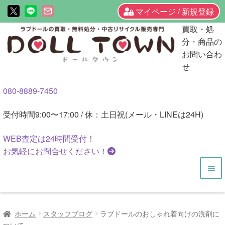
マイページ / 新規登録
ナ
コ
買取・処
ビ
ン
分・商品の
ゲ
テ
お問い合わ
ー
ン
せ
シ
ツ
080-8889-7450
ョ
へ
ン
ス
受付時間
9:00〜17:00 / 休：土日祝(メール・LINEは24H)
へ
キ
ス
ッ
WEB査定は
24時間
受付！
キ
プ
お気軽にお問合せください！
ッ
プ
HOME
ホーム
スタッフブログ
ラブドールのおしゃれ着向けの洗剤に
商品一覧