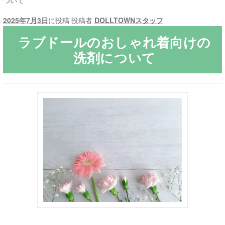
ついて
2025年7月3日
に投稿
投稿者
DOLLTOWNスタッフ
ご利用ガイド
ラブドールのおしゃれ着向けの
サ
ラブドール買取・処分
洗剤について
ブ
メ
無料引き取り
ニ
ュ
よくあるご質問
ー
を
お問い合わせ
展
開