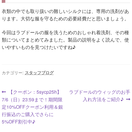
衣類の中でも取り扱いの難しいシルクには、専用の洗剤があ
ります。大切な服を守るための必要経費だと思いましょう。
今回はラブドールの服を洗うためのおしゃれ着洗剤、その種
類についてまとめてみました。製品の説明をよく読んで、使
いやすいものを見つけたいですね♪
カテゴリー:
スタッフブログ
投
前
次
【クーポン：5sycp25h】
ラブドールのウィッグのお手
の
の
入れ方法をご紹介♪
7/6（日）23:59まで！期間限
稿
投
投
定10%OFFクーポン利用＆銀
ナ
稿:
稿:
行振込のご購入でさらに
5%OFF割引中♪
ビ