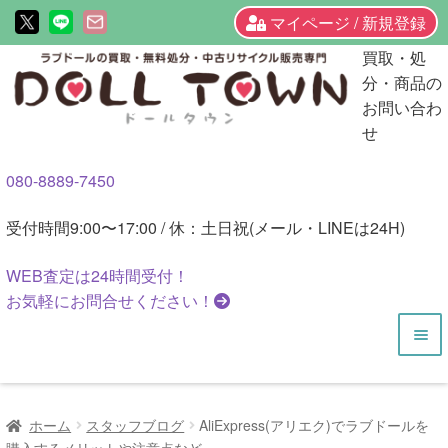
マイページ / 新規登録
ナ
コ
買取・処
ビ
ン
分・商品の
ゲ
テ
お問い合わ
ー
ン
せ
シ
ツ
080-8889-7450
ョ
へ
ン
ス
受付時間
9:00〜17:00 / 休：土日祝(メール・LINEは24H)
へ
キ
ス
ッ
WEB査定は
24時間
受付！
キ
プ
お気軽にお問合せください！
ッ
プ
HOME
ホーム
スタッフブログ
AliExpress(アリエク)でラブドールを
商品一覧