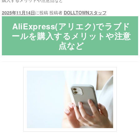
購入するメリットや注意点など
2025年11月14日
に投稿
投稿者
DOLLTOWNスタッフ
ご利用ガイド
AliExpress(アリエク)でラブド
サ
ラブドール買取・処分
ールを購入するメリットや注意
ブ
点など
メ
無料引き取り
ニ
ュ
よくあるご質問
ー
を
お問い合わせ
展
開