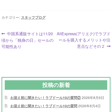
カテゴリー:
スタッフブログ
投
前
次
中国系通販サイトは11/20
AliExpress(アリエク)でラブド
の
の
ールを購入するメリットや注
頃から「独身の日」セールの
稿
投
投
意点などその２
可能性あり
ナ
稿:
稿:
ビ
ゲ
ー
投稿の新着
シ
お迎え前に聞きたい！ラブドール10の質問②
2026年8月6日
ョ
お迎え前に聞きたい！ラブドール10の質問
2026年8月4日
ン