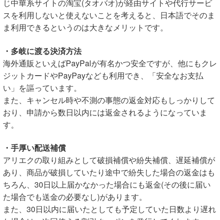
じ中華系サイトの淘宝(タオバオ)が経由サイトや代行サービ
スを利用しないと使えないことを考えると、日本語でそのま
ま利用できるというのは大きなメリットです。
・多岐に渡る決済方法
海外通販といえばPayPalが有名かつ安全ですが、他にもクレ
ジットカードやPayPayなども利用でき、「安全なお支払
い」を謳っています。
また、キャンセル時や不測の事態の返金対応もしっかりして
おり、申請から数日以内には返金されるようになっていま
す。
・手厚い配送補償
アリエクの取り組みとして破損補償や紛失補償、遅延補償が
あり、商品が破損していたり途中で紛失した場合の返金はも
ちろん、30日以上届かなかった場合にも返金(その後に届い
た場合でも送金の必要なし)があります。
また、30日以内に届いたとしても予定していた日数より遅れ