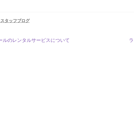
:
スタッフブログ
次
ールのレンタルサービスについて
ラ
の
投
稿