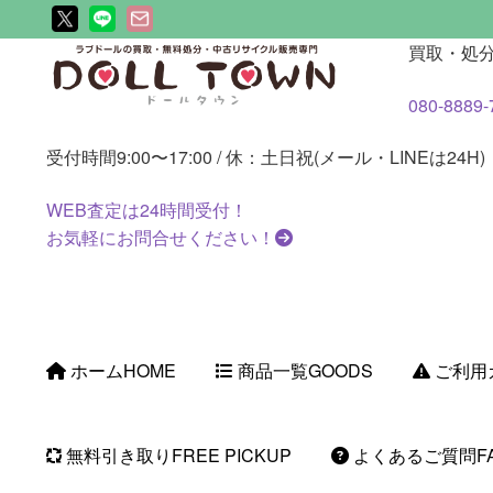
ナ
コ
買取・処
ビ
ン
080-8889-
ゲ
テ
ー
ン
受付時間
9:00〜17:00 / 休：土日祝(メール・LINEは24H)
シ
ツ
ョ
へ
WEB査定は
24時間
受付！
ン
ス
お気軽にお問合せください！
へ
キ
ス
ッ
キ
プ
ッ
プ
ホーム
HOME
商品一覧
GOODS
ご利用
無料引き取り
FREE PICKUP
よくあるご質問
F