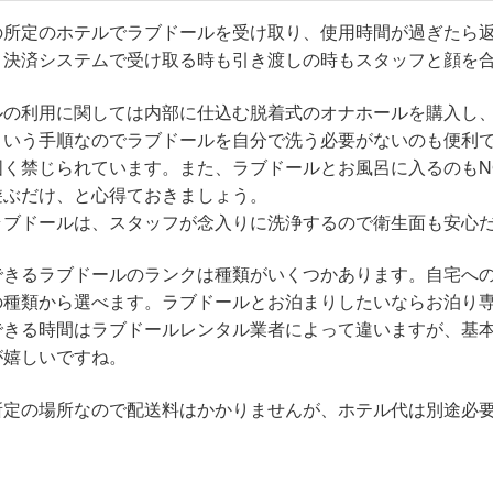
の所定のホテルでラブドールを受け取り、使用時間が過ぎたら
・決済システムで受け取る時も引き渡しの時もスタッフと顔を
ルの利用に関しては内部に仕込む脱着式のオナホールを購入し
という手順なのでラブドールを自分で洗う必要がないのも便利
固く禁じられています。また、ラブドールとお風呂に入るのもN
遊ぶだけ、と心得ておきましょう。
ラブドールは、スタッフが念入りに洗浄するので衛生面も安心
できるラブドールのランクは種類がいくつかあります。自宅への
の種類から選べます。ラブドールとお泊まりしたいならお泊り
できる時間はラブドールレンタル業者によって違いますが、基
が嬉しいですね。
所定の場所なので配送料はかかりませんが、ホテル代は別途必