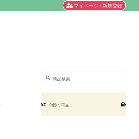
マイページ / 新規登録
検
検
索
索
対
象:
¥
0
0個の商品