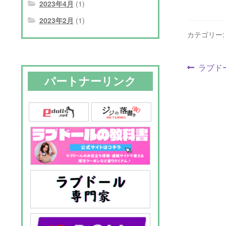
2023年4月
(1)
2023年2月
(1)
カテゴリー
投
前
ラブド
パートナーリンク
の
稿
投
ナ
稿:
ビ
ゲ
ー
シ
ョ
ン