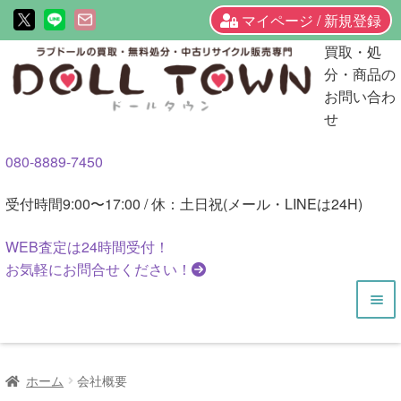
マイページ / 新規登録
ナ
コ
買取・処
ビ
ン
分・商品の
ゲ
テ
お問い合わ
ー
ン
せ
シ
ツ
080-8889-7450
ョ
へ
ン
ス
受付時間
9:00〜17:00 / 休：土日祝(メール・LINEは24H)
へ
キ
ス
ッ
WEB査定は
24時間
受付！
キ
プ
お気軽にお問合せください！
ッ
プ
HOME
ホーム
会社概要
商品一覧