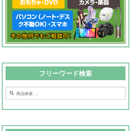
フリーワード検索
検
検
索
索
対
象: