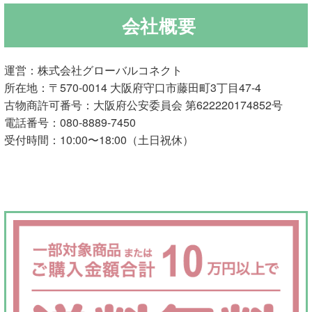
会社概要
ご利用ガイド
サ
ラブドール買取・処分
運営：株式会社グローバルコネクト
ブ
所在地：〒570-0014 大阪府守口市藤田町3丁目47-4
メ
古物商許可番号：大阪府公安委員会 第622220174852号
無料引き取り
ニ
電話番号：080-8889-7450
ュ
受付時間：10:00〜18:00（土日祝休）
よくあるご質問
ー
を
お問い合わせ
展
開