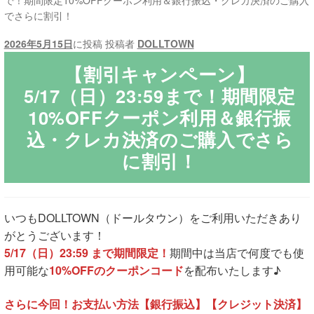
で！期間限定10%OFFクーポン利用＆銀行振込・クレカ決済のご購入
でさらに割引！
ご利用ガイド
2026年5月15日
に投稿
投稿者
DOLLTOWN
サ
ラブドール買取・処分
【割引キャンペーン】
ブ
5/17（日）23:59まで！期間限定
メ
無料引き取り
10%OFFクーポン利用＆銀行振
ニ
込・クレカ決済のご購入でさら
ュ
よくあるご質問
ー
に割引！
を
お問い合わせ
展
開
いつもDOLLTOWN（ドールタウン）をご利用いただきあり
がとうございます！
5/17（日）23:59 まで期間限定！
期間中は当店で何度でも使
用可能な
10%OFFのクーポンコード
を配布いたします♪
さらに今回！お支払い方法【銀行振込】【クレジット決済】