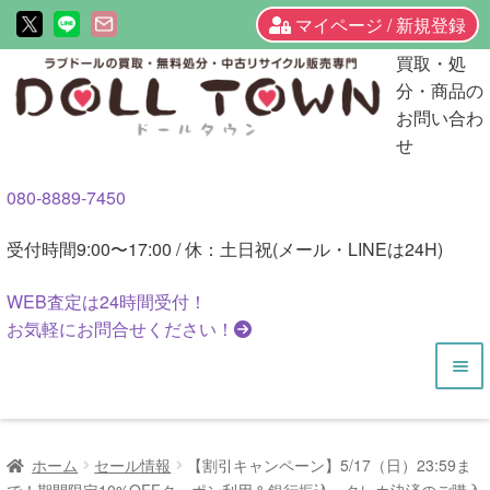
マイページ / 新規登録
ナ
コ
買取・処
ビ
ン
分・商品の
ゲ
テ
お問い合わ
ー
ン
せ
シ
ツ
080-8889-7450
ョ
へ
ン
ス
受付時間
9:00〜17:00 / 休：土日祝(メール・LINEは24H)
へ
キ
ス
ッ
WEB査定は
24時間
受付！
キ
プ
お気軽にお問合せください！
ッ
プ
HOME
ホーム
セール情報
【割引キャンペーン】5/17（日）23:59ま
商品一覧