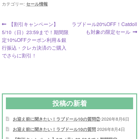
カテゴリー:
セール情報
投
前
次
【割引キャンペーン】
ラブドール20%OFF！Catdoll
の
の
も対象の限定セール
5/10（日）23:59まで！期間限
稿
投
投
定10%OFFクーポン利用＆銀
ナ
稿:
稿:
行振込・クレカ決済のご購入
でさらに割引！
ビ
ゲ
ー
シ
投稿の新着
ョ
ン
お迎え前に聞きたい！ラブドール10の質問②
2026年8月6日
お迎え前に聞きたい！ラブドール10の質問
2026年8月4日